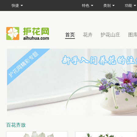
快捷
特色
类别
功能
首页
花卉
护花山庄
图
百花齐放