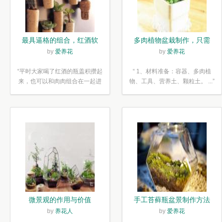
最具逼格的组合，红酒软
多肉植物盆栽制作，只需
木塞diy多肉植物盆栽
简单6步
by
爱养花
by
爱养花
“平时大家喝了红酒的瓶盖积攒起
“ 1、材料准备：容器、多肉植
来，也可以和肉肉组合在一起进
物、工具、营养土、颗粒土。 ...”
行废...”
微景观的作用与价值
手工苔藓瓶盆景制作方法
by
养花人
by
爱养花