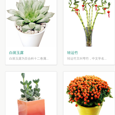
白斑玉露
转运竹
白斑玉露为百合科十二卷属...
转运竹又叫弯竹，中文学名...