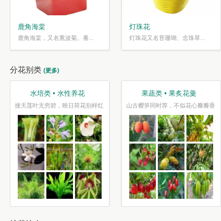
鹿角海棠
灯珠花
鹿角海棠，又名熏波菊。番...
灯珠花又名苔珊瑚、念珠草...
分花别类
(更多)
水培类 • 水性养花
果蔬类 • 果炙花羹
接天莲叶无穷碧，映日荷花别样红
山古樱笋同时荐，不似花心瓣瓣香