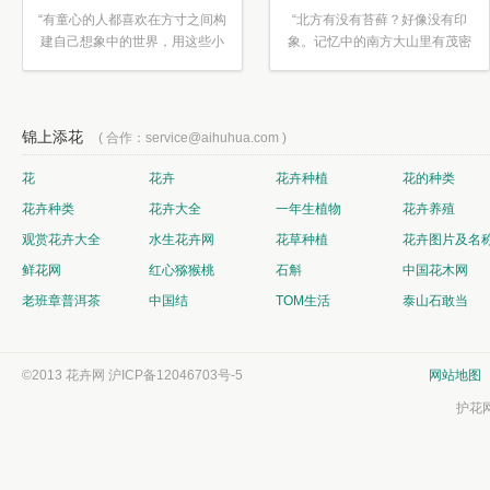
“有童心的人都喜欢在方寸之间构
“北方有没有苔藓？好像没有印
建自己想象中的世界，用这些小
象。记忆中的南方大山里有茂密
素材...”
的蕨类...”
锦上添花
( 合作：service@aihuhua.com )
花
花卉
花卉种植
花的种类
花卉种类
花卉大全
一年生植物
花卉养殖
观赏花卉大全
水生花卉网
花草种植
花卉图片及名
鲜花网
红心猕猴桃
石斛
中国花木网
老班章普洱茶
中国结
TOM生活
泰山石敢当
©2013 花卉网
沪ICP备12046703号-5
网站地图
护花网