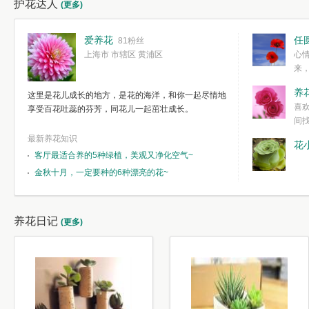
护花达人
(更多)
爱养花
任
81粉丝
上海市 市辖区 黄浦区
心
来
度。种一株简
养
这里是花儿成长的地方，是花的海洋，和你一起尽情地
简单愉快的心
喜
享受百花吐蕊的芬芳，同花儿一起茁壮成长。
我们自己复杂
间
最新养花知识
花
客厅最适合养的5种绿植，美观又净化空气~
金秋十月，一定要种的6种漂亮的花~
养花日记
(更多)