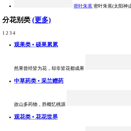
密叶朱蕉
密叶朱蕉(太阳神)原
分花别类
(更多)
1
2
3
4
观果类 • 硕果累累
然果曾经皆为花，却非皆花都成果
中草药类 • 采兰赠药
故山多药物，胜概忆桃源
观花类 • 花花世界