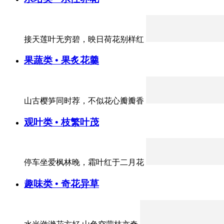
接天莲叶无穷碧，映日荷花别样红
果蔬类 • 果炙花羹
山古樱笋同时荐，不似花心瓣瓣香
观叶类 • 枝繁叶茂
停车坐爱枫林晚，霜叶红于二月花
趣味类 • 奇花异草