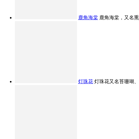
鹿角海棠
鹿角海棠，又名熏波
灯珠花
灯珠花又名苔珊瑚、念