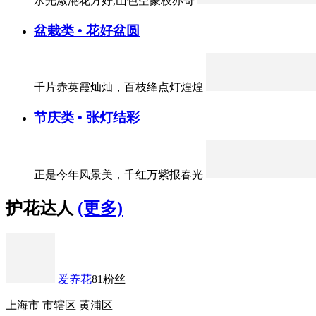
水光潋滟花方好,山色空蒙枝亦奇
盆栽类 • 花好盆圆
千片赤英霞灿灿，百枝绛点灯煌煌
节庆类 • 张灯结彩
正是今年风景美，千红万紫报春光
护花达人
(更多)
爱养花
81粉丝
上海市 市辖区 黄浦区