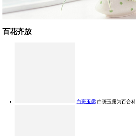
百花齐放
白斑玉露
白斑玉露为百合科十