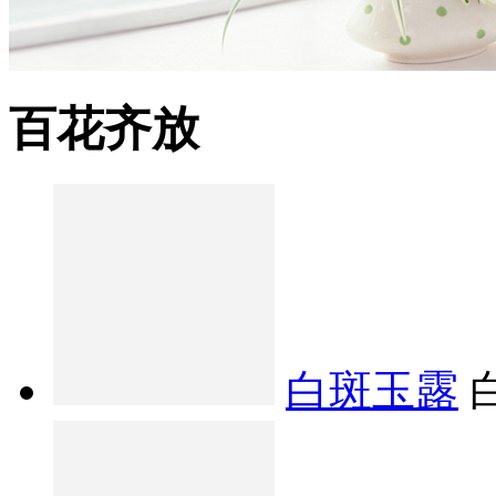
百花齐放
白斑玉露