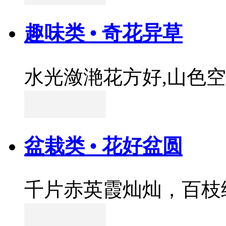
趣味类 • 奇花异草
水光潋滟花方好,山色
盆栽类 • 花好盆圆
千片赤英霞灿灿，百枝