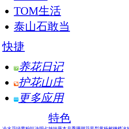
TOM生活
泰山石敢当
快捷
养花日记
护花山庄
更多应用
特色
冷水花
绿萝
粉叶决明
七姊妹
藤本月季
珊瑚花凤梨
黄杨树
橄榄
冰