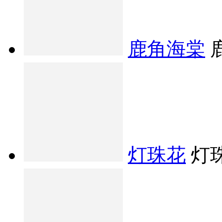
鹿角海棠
灯珠花
灯