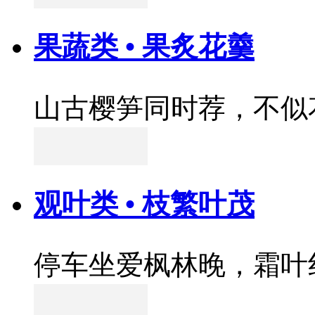
果蔬类 • 果炙花羹
山古樱笋同时荐，不似
观叶类 • 枝繁叶茂
停车坐爱枫林晚，霜叶