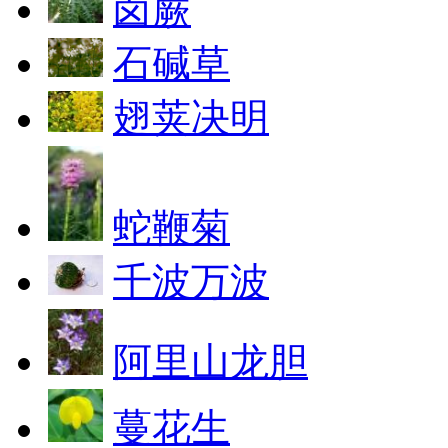
卤蕨
石碱草
翅荚决明
蛇鞭菊
千波万波
阿里山龙胆
蔓花生