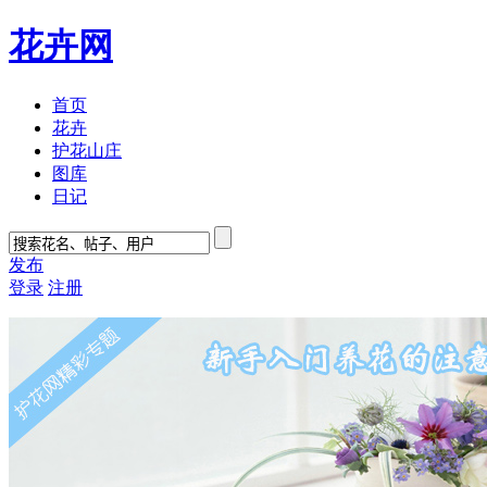
花卉网
首页
花卉
护花山庄
图库
日记
发布
登录
注册