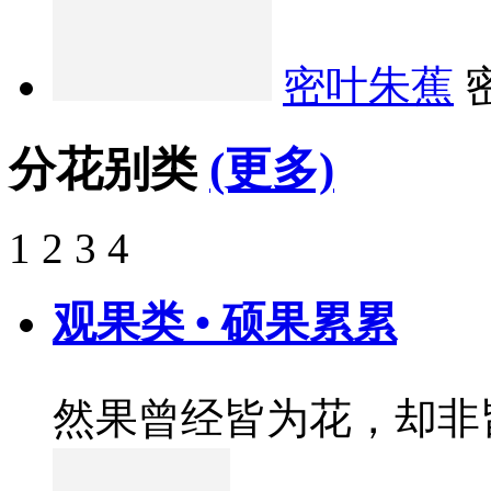
密叶朱蕉
分花别类
(更多)
1
2
3
4
观果类 • 硕果累累
然果曾经皆为花，却非