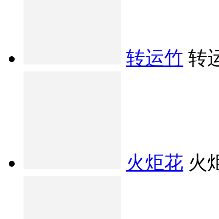
转运竹
转
火炬花
火