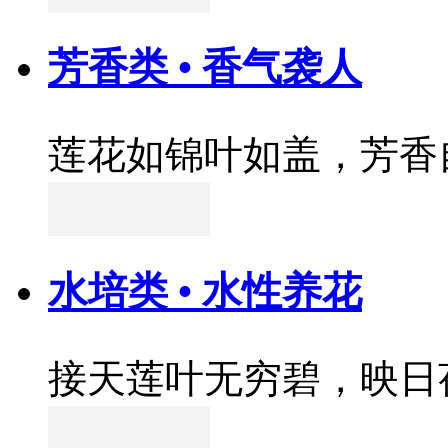
芳香类 • 香气袭人
莲花如锦叶如盖，芳香
水培类 • 水性养花
接天莲叶无穷碧，映日