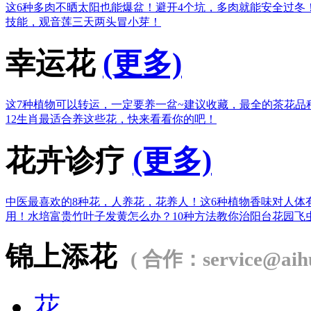
这6种多肉不晒太阳也能爆盆！
避开4个坑，多肉就能安全过冬
技能，观音莲三天两头冒小芽！
幸运花
(更多)
这7种植物可以转运，一定要养一盆~
建议收藏，最全的茶花品
12生肖最适合养这些花，快来看看你的吧！
花卉诊疗
(更多)
中医最喜欢的8种花，人养花，花养人！
这6种植物香味对人体
用！
水培富贵竹叶子发黄怎么办？
10种方法教你治阳台花园飞
锦上添花
( 合作：service@aihu
花