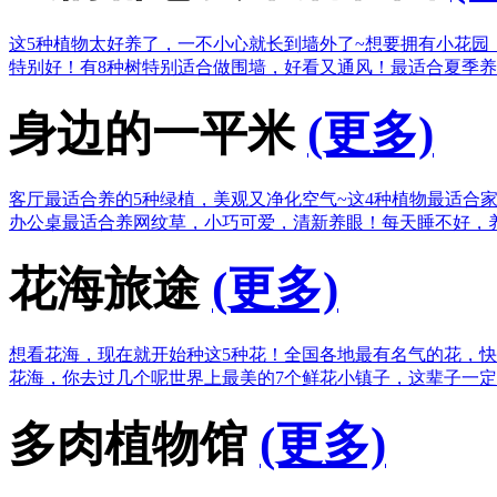
这5种植物太好养了，一不小心就长到墙外了~
想要拥有小花园
特别好！
有8种树特别适合做围墙，好看又通风！
最适合夏季养
身边的一平米
(更多)
客厅最适合养的5种绿植，美观又净化空气~
这4种植物最适合
办公桌最适合养网纹草，小巧可爱，清新养眼！
每天睡不好，
花海旅途
(更多)
想看花海，现在就开始种这5种花！
全国各地最有名气的花，快
花海，你去过几个呢
世界上最美的7个鲜花小镇子，这辈子一
多肉植物馆
(更多)