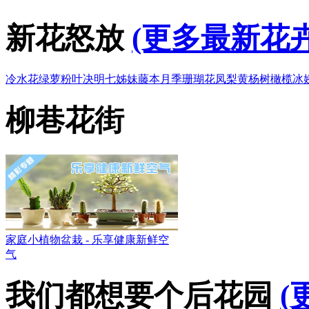
新花怒放
(更多最新花卉
冷水花
绿萝
粉叶决明
七姊妹
藤本月季
珊瑚花凤梨
黄杨树
橄榄
冰
柳巷花街
家庭小植物盆栽 - 乐享健康新鲜空
气
我们都想要个后花园
(