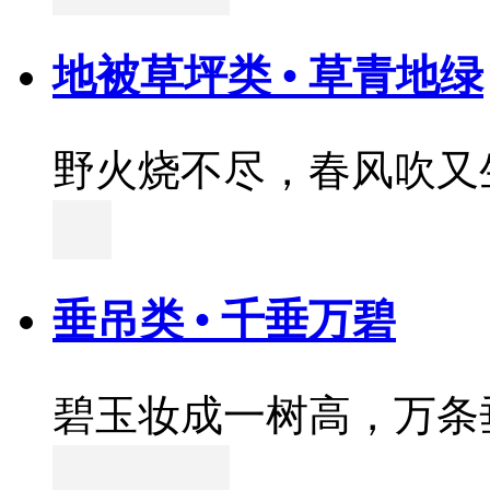
地被草坪类 • 草青地绿
野火烧不尽，春风吹又
垂吊类 • 千垂万碧
碧玉妆成一树高，万条