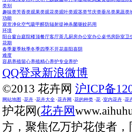
类别
趣味类
芳香类
观果类
观花类
观叶类
观茎类
节庆类
垂吊类
果蔬类
功能
观赏
净化空气
吸甲醛
防辐射
提神
杀菌
驱蚊
药用
环境
阳台
窗台
庭院
楼顶
餐厅
客厅
茶几
厨房
办公室
办公桌
书房
卧室
卫
花期
春季
夏季
秋季
冬季
四季
不开花
喜阳
喜阴
难度
容易养殖
留心养殖
精心养护
专业养护
QQ登录
新浪微博
©2013 花卉网
沪ICP备120
网站地图
·
花卉
·
花卉大全
·
花卉网
·
花的种类
·
花
·
室内花卉
·
花
护花网(
花卉网
www.aih
方，聚焦亿万护花使者，