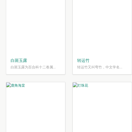
白斑玉露
转运竹
白斑玉露为百合科十二卷属...
转运竹又叫弯竹，中文学名...