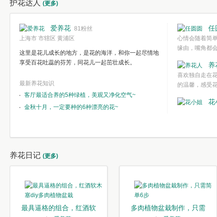
护花达人
(更多)
爱养花
任
81粉丝
上海市 市辖区 黄浦区
心情会随着简
缘由，嘴角都
这里是花儿成长的地方，是花的海洋，和你一起尽情地
欣赏一种简单
享受百花吐蕊的芬芳，同花儿一起茁壮成长。
养
都不需要想得
喜欢独自走在
心境。
最新养花知识
的温馨，感受
客厅最适合养的5种绿植，美观又净化空气~
花
金秋十月，一定要种的6种漂亮的花~
养花日记
(更多)
最具逼格的组合，红酒软
多肉植物盆栽制作，只需