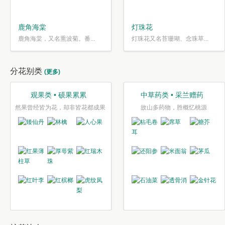
鹿角海棠
灯珠花
鹿角海棠，又名熏波菊。番...
灯珠花又名苔珊瑚、念珠草...
分花别类
(更多)
观果类 • 硕果累累
中草药类 • 采兰赠药
然果曾经皆为花，却非皆花都成果
故山多药物，胜概忆桃源