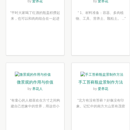
木塞diy多肉植物盆栽
简单6步
by
爱养花
by
爱养花
“平时大家喝了红酒的瓶盖积攒起
“ 1、材料准备：容器、多肉植
来，也可以和肉肉组合在一起进
物、工具、营养土、颗粒土。 ...”
行废...”
微景观的作用与价值
手工苔藓瓶盆景制作方法
by
养花人
by
爱养花
“有童心的人都喜欢在方寸之间构
“北方有没有苔藓？好像没有印
建自己想象中的世界，用这些小
象。记忆中的南方大山里有茂密
素材...”
的蕨类...”