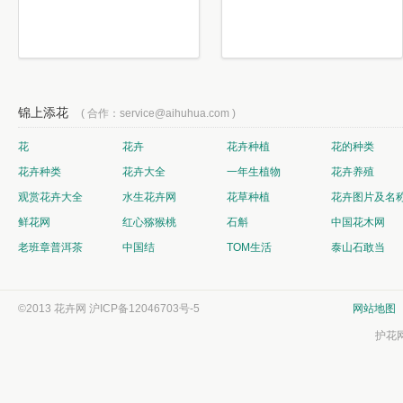
锦上添花
( 合作：service@aihuhua.com )
花
花卉
花卉种植
花的种类
花卉种类
花卉大全
一年生植物
花卉养殖
观赏花卉大全
水生花卉网
花草种植
花卉图片及名
鲜花网
红心猕猴桃
石斛
中国花木网
老班章普洱茶
中国结
TOM生活
泰山石敢当
©2013 花卉网
沪ICP备12046703号-5
网站地图
护花网