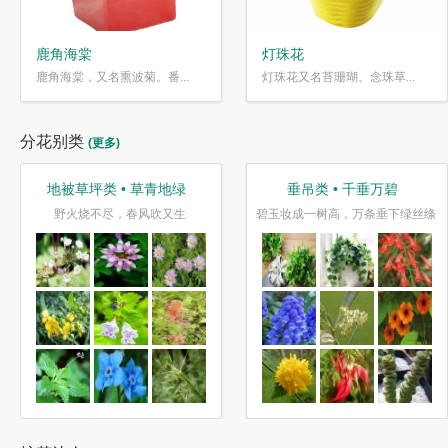
鹿角海棠
灯珠花
鹿角海棠，又名熏波菊。番...
灯珠花又名苔珊瑚、念珠草...
分花别类
(更多)
地被草坪类 • 草青地绿
垂吊类 • 千垂万碧
野火烧不尽，春风吹又生
碧玉妆成一树高，万条垂下绿丝绦