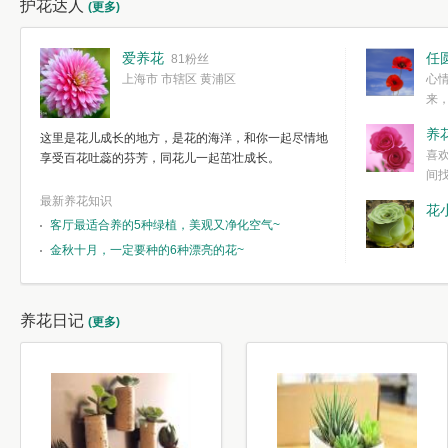
护花达人
(更多)
爱养花
任
81粉丝
上海市 市辖区 黄浦区
心
来
度。种一株简
养
这里是花儿成长的地方，是花的海洋，和你一起尽情地
简单愉快的心
喜
享受百花吐蕊的芬芳，同花儿一起茁壮成长。
我们自己复杂
间
最新养花知识
花
客厅最适合养的5种绿植，美观又净化空气~
金秋十月，一定要种的6种漂亮的花~
养花日记
(更多)