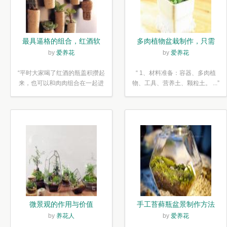
最具逼格的组合，红酒软
多肉植物盆栽制作，只需
木塞diy多肉植物盆栽
简单6步
by
爱养花
by
爱养花
“平时大家喝了红酒的瓶盖积攒起
“ 1、材料准备：容器、多肉植
来，也可以和肉肉组合在一起进
物、工具、营养土、颗粒土。 ...”
行废...”
微景观的作用与价值
手工苔藓瓶盆景制作方法
by
养花人
by
爱养花