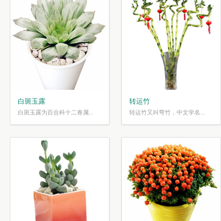
白斑玉露
转运竹
白斑玉露为百合科十二卷属...
转运竹又叫弯竹，中文学名...