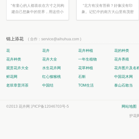
“有童心的人都喜欢在方寸之间构
“北方有没有苔藓？好像没有印
建自己想象中的世界，用这些小
象。记忆中的南方大山里有茂密
素材...”
的蕨类...”
锦上添花
( 合作：service@aihuhua.com )
花
花卉
花卉种植
花的种类
花卉种类
花卉大全
一年生植物
花卉养殖
观赏花卉大全
水生花卉网
花草种植
花卉图片及名
鲜花网
红心猕猴桃
石斛
中国花木网
老班章普洱茶
中国结
TOM生活
泰山石敢当
©2013 花卉网
沪ICP备12046703号-5
网站地图
护花网