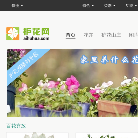
快捷
特色
类别
功能
首页
花卉
护花山庄
图
百花齐放