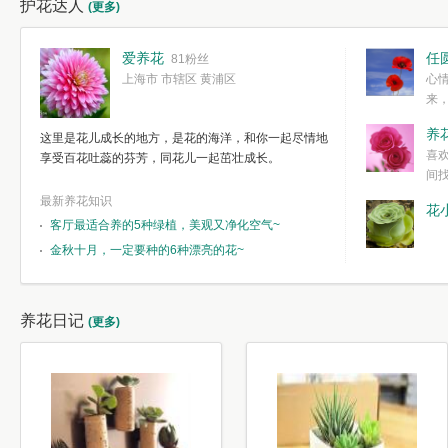
护花达人
(更多)
爱养花
任
81粉丝
上海市 市辖区 黄浦区
心
来
度。种一株简
养
这里是花儿成长的地方，是花的海洋，和你一起尽情地
简单愉快的心
喜
享受百花吐蕊的芬芳，同花儿一起茁壮成长。
我们自己复杂
间
最新养花知识
花
客厅最适合养的5种绿植，美观又净化空气~
金秋十月，一定要种的6种漂亮的花~
养花日记
(更多)