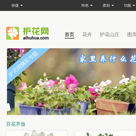
快捷
特色
类别
功能
首页
花卉
护花山庄
图
百花齐放