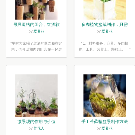
最具逼格的组合，红酒软
多肉植物盆栽制作，只需
木塞diy多肉植物盆栽
简单6步
by
爱养花
by
爱养花
“平时大家喝了红酒的瓶盖积攒起
“ 1、材料准备：容器、多肉植
来，也可以和肉肉组合在一起进
物、工具、营养土、颗粒土。 ...”
行废...”
微景观的作用与价值
手工苔藓瓶盆景制作方法
by
养花人
by
爱养花