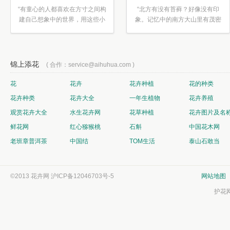
“有童心的人都喜欢在方寸之间构
“北方有没有苔藓？好像没有印
建自己想象中的世界，用这些小
象。记忆中的南方大山里有茂密
素材...”
的蕨类...”
锦上添花
( 合作：service@aihuhua.com )
花
花卉
花卉种植
花的种类
花卉种类
花卉大全
一年生植物
花卉养殖
观赏花卉大全
水生花卉网
花草种植
花卉图片及名
鲜花网
红心猕猴桃
石斛
中国花木网
老班章普洱茶
中国结
TOM生活
泰山石敢当
©2013 花卉网
沪ICP备12046703号-5
网站地图
护花网