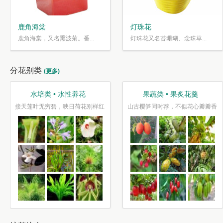
鹿角海棠
灯珠花
鹿角海棠，又名熏波菊。番...
灯珠花又名苔珊瑚、念珠草...
分花别类
(更多)
水培类 • 水性养花
果蔬类 • 果炙花羹
接天莲叶无穷碧，映日荷花别样红
山古樱笋同时荐，不似花心瓣瓣香