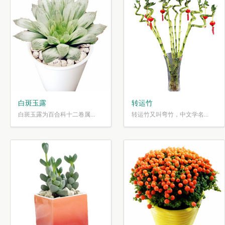
白斑玉露
转运竹
白斑玉露为百合科十二卷属...
转运竹又叫弯竹，中文学名...