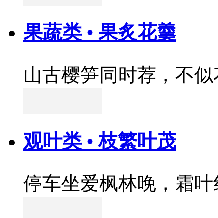
果蔬类 • 果炙花羹
山古樱笋同时荐，不似
观叶类 • 枝繁叶茂
停车坐爱枫林晚，霜叶