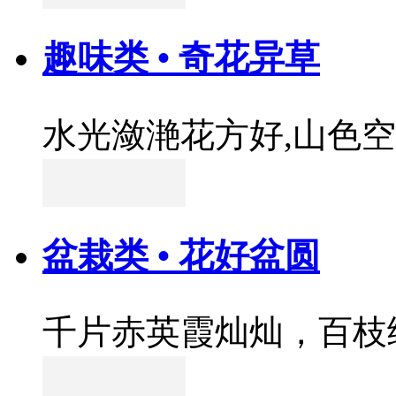
趣味类 • 奇花异草
水光潋滟花方好,山色
盆栽类 • 花好盆圆
千片赤英霞灿灿，百枝