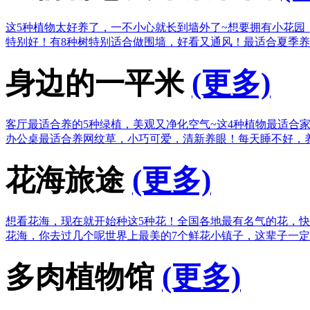
这5种植物太好养了，一不小心就长到墙外了~
想要拥有小花园
特别好！
有8种树特别适合做围墙，好看又通风！
最适合夏季养
身边的一平米
(更多)
客厅最适合养的5种绿植，美观又净化空气~
这4种植物最适合
办公桌最适合养网纹草，小巧可爱，清新养眼！
每天睡不好，
花海旅途
(更多)
想看花海，现在就开始种这5种花！
全国各地最有名气的花，快
花海，你去过几个呢
世界上最美的7个鲜花小镇子，这辈子一
多肉植物馆
(更多)