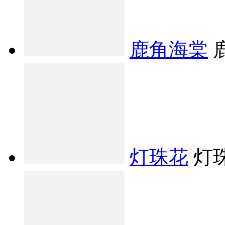
鹿角海棠
灯珠花
灯