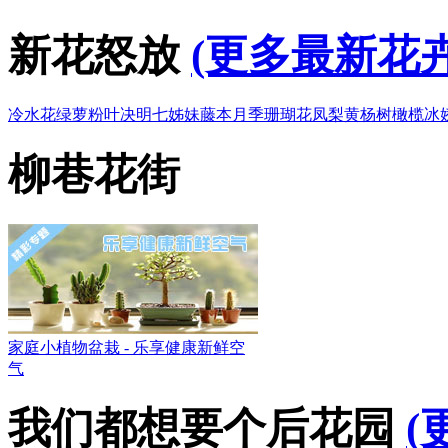
新花怒放
(更多最新花卉
冷水花
绿萝
粉叶决明
七姊妹
藤本月季
珊瑚花凤梨
黄杨树
橄榄
冰
柳巷花街
家庭小植物盆栽 - 乐享健康新鲜空
气
我们都想要个后花园
(