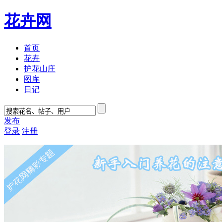
花卉网
首页
花卉
护花山庄
图库
日记
发布
登录
注册