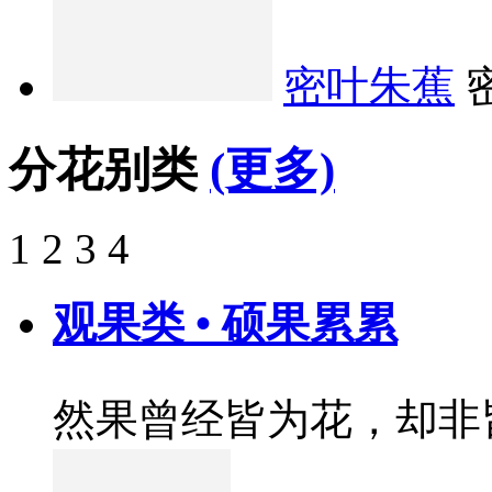
密叶朱蕉
分花别类
(更多)
1
2
3
4
观果类 • 硕果累累
然果曾经皆为花，却非