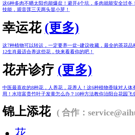
这6种多肉不晒太阳也能爆盆！
避开4个坑，多肉就能安全过冬
技能，观音莲三天两头冒小芽！
幸运花
(更多)
这7种植物可以转运，一定要养一盆~
建议收藏，最全的茶花品
12生肖最适合养这些花，快来看看你的吧！
花卉诊疗
(更多)
中医最喜欢的8种花，人养花，花养人！
这6种植物香味对人体
用！
水培富贵竹叶子发黄怎么办？
10种方法教你治阳台花园飞
锦上添花
( 合作：service@aihu
花