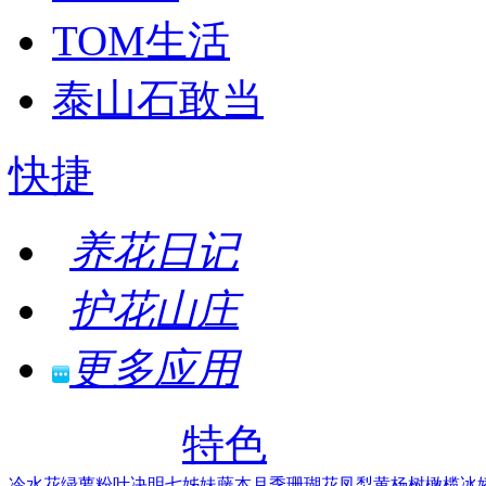
TOM生活
泰山石敢当
快捷
养花日记
护花山庄
更多应用
特色
冷水花
绿萝
粉叶决明
七姊妹
藤本月季
珊瑚花凤梨
黄杨树
橄榄
冰