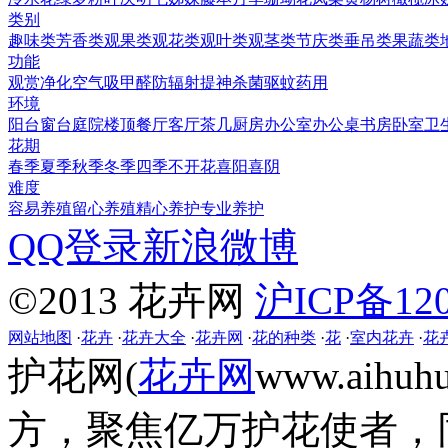
类别
趣味类
芳香类
观果类
观花类
观叶类
观茎类
节庆类
垂吊类
果蔬类
功能
观赏
净化空气
吸甲醛
防辐射
提神
杀菌
驱蚊
药用
环境
阳台
窗台
庭院
楼顶
餐厅
客厅
茶几
厨房
办公室
办公桌
书房
卧室
卫
花期
春季
夏季
秋季
冬季
四季
不开花
喜阳
喜阴
难度
容易养殖
留心养殖
精心养护
专业养护
QQ登录
新浪微博
©2013 花卉网
沪ICP备120
网站地图
·
花卉
·
花卉大全
·
花卉网
·
花的种类
·
花
·
室内花卉
·
花
护花网(
花卉网
www.aih
方，聚焦亿万护花使者，