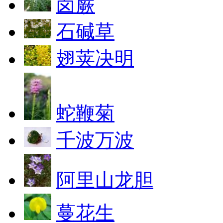
卤蕨
石碱草
翅荚决明
蛇鞭菊
千波万波
阿里山龙胆
蔓花生