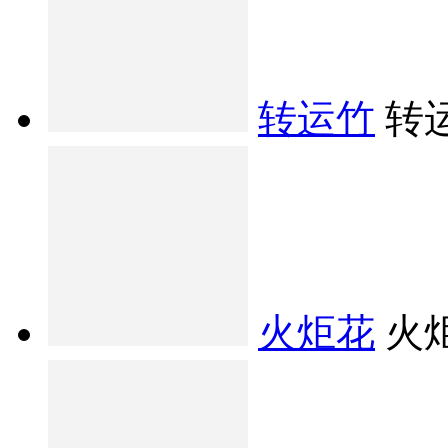
转运竹
转
火炬花
火