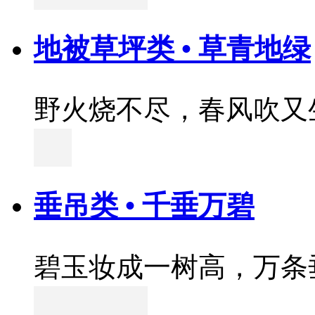
地被草坪类 • 草青地绿
野火烧不尽，春风吹又
垂吊类 • 千垂万碧
碧玉妆成一树高，万条