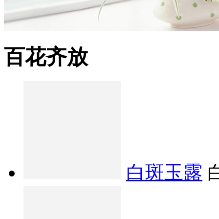
百花齐放
白斑玉露