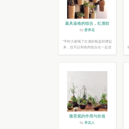
最具逼格的组合，红酒软
木塞diy多肉植物盆栽
by
爱养花
“平时大家喝了红酒的瓶盖积攒起
来，也可以和肉肉组合在一起进
行废...”
微景观的作用与价值
by
养花人