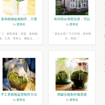
多肉植物盆栽制作，只需
有外阳台有阳光房，可以
简单6步
露养！为了肉肉，任性又
by
爱养花
by
爱养花
如何
“ 1、材料准备：容器、多肉植
“ 首先介绍一下大环境，有外阳
物、工具、营养土、颗粒土。 ...”
台，有阳...”
手工苔藓瓶盆景制作方法
用罐头瓶制作微景观
by
爱养花
by
爱养花