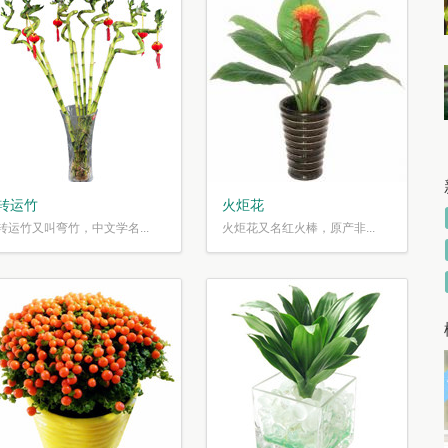
转运竹
火炬花
转运竹又叫弯竹，中文学名...
火炬花又名红火棒，原产非...