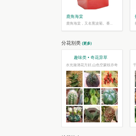
鹿角海棠
鹿角海棠，又名熏波菊。番...
分花别类
(更多)
观叶类 • 枝繁叶茂
趣味类 • 奇花异草
车坐爱枫林晚，霜叶红于二月花
水光潋滟花方好,山色空蒙枝亦奇