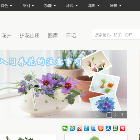
特色
类别
功能
环境
花期
难度
花卉
护花山庄
图库
日记
1
2
3