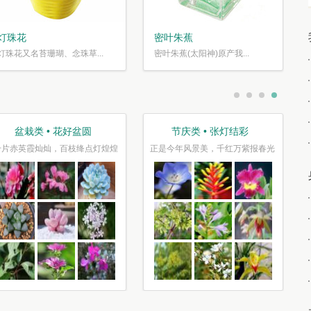
灯珠花
密叶朱蕉
灯珠花又名苔珊瑚、念珠草...
密叶朱蕉(太阳神)原产我...
盆栽类 • 花好盆圆
节庆类 • 张灯结彩
千片赤英霞灿灿，百枝绛点灯煌煌
正是今年风景美，千红万紫报春光