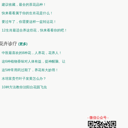
建议收藏，最全的茶花品种！
快来看看属于你的生肖花是什么！
要过年了，你需要这样一盆转运花！
12生肖最适合养这些花，快来看看你的吧！
花卉诊疗
(更多)
中医最喜欢的8种花，人养花，花养人！
这6种植物香味对人体有益，提神醒脑、让
你睡的香、身体棒。
这5种常用药过期了，养花有大妙用！
水培富贵竹叶子发黄怎么办？
10种方法教你治阳台花园飞虫
- 微信公众号 -