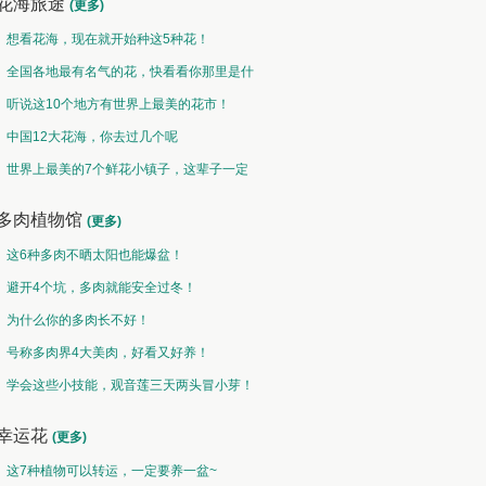
花海旅途
(更多)
想看花海，现在就开始种这5种花！
全国各地最有名气的花，快看看你那里是什
么花儿！
听说这10个地方有世界上最美的花市！
中国12大花海，你去过几个呢
世界上最美的7个鲜花小镇子，这辈子一定
要去一次！
多肉植物馆
(更多)
这6种多肉不晒太阳也能爆盆！
避开4个坑，多肉就能安全过冬！
为什么你的多肉长不好！
号称多肉界4大美肉，好看又好养！
学会这些小技能，观音莲三天两头冒小芽！
幸运花
(更多)
这7种植物可以转运，一定要养一盆~