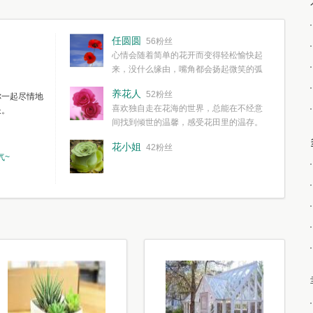
任圆圆
56粉丝
心情会随着简单的花开而变得轻松愉快起
来，没什么缘由，嘴角都会扬起微笑的弧
度。种一株简单的花，欣赏一种简单的美，拥有一种
养花人
52粉丝
你一起尽情地
简单愉快的心情，这些都不需要想得太多，其实都是
喜欢独自走在花海的世界，总能在不经意
长。
我们自己复杂了生活和心境。
间找到倾世的温馨，感受花田里的温存。
花小姐
42粉丝
气~