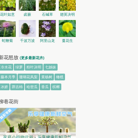
花叶如意
卤蕨
石碱草
翅荚决明
蛇鞭菊
千波万波
阿里山龙
蔓花生
胆
新花怒放
(更多最新花卉)
冷水花
绿萝
粉叶决明
七姊妹
藤本月季
珊瑚花凤梨
黄杨树
橄榄
冰娇
莽吉柿
哈密瓜
香瓜
槟榔
柳巷花街
家庭小植物盆栽 - 乐享健康新鲜空气