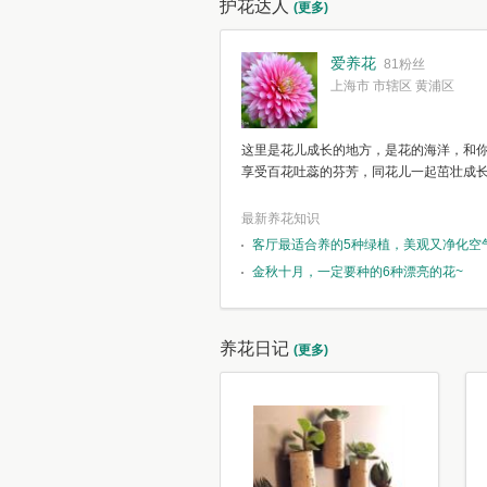
护花达人
(更多)
爱养花
81粉丝
上海市 市辖区 黄浦区
这里是花儿成长的地方，是花的海洋，和
享受百花吐蕊的芬芳，同花儿一起茁壮成
最新养花知识
客厅最适合养的5种绿植，美观又净化空
金秋十月，一定要种的6种漂亮的花~
养花日记
(更多)