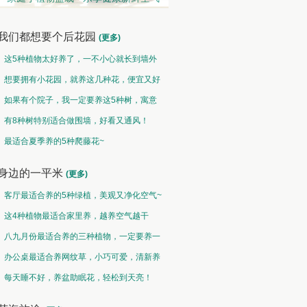
我们都想要个后花园
(更多)
这5种植物太好养了，一不小心就长到墙外
了~
想要拥有小花园，就养这几种花，便宜又好
养！
如果有个院子，我一定要养这5种树，寓意
特别好！
有8种树特别适合做围墙，好看又通风！
观果类 • 硕果累累
中草药类 • 采兰赠药
最适合夏季养的5种爬藤花~
然果曾经皆为花，却非皆花都成果
故山多药物，胜概忆桃源
身边的一平米
(更多)
客厅最适合养的5种绿植，美观又净化空气~
这4种植物最适合家里养，越养空气越干
净！
八九月份最适合养的三种植物，一定要养一
盆呀~
办公桌最适合养网纹草，小巧可爱，清新养
眼！
每天睡不好，养盆助眠花，轻松到天亮！