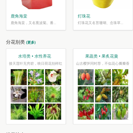
鹿角海棠
灯珠花
鹿角海棠，又名熏波菊。番...
灯珠花又名苔珊瑚、念珠草...
分花别类
(更多)
水培类 • 水性养花
果蔬类 • 果炙花羹
接天莲叶无穷碧，映日荷花别样红
山古樱笋同时荐，不似花心瓣瓣香