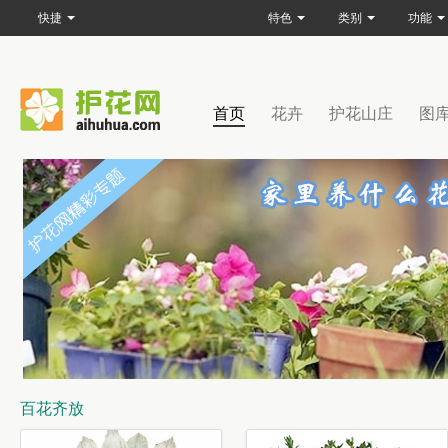
快捷
特色
类别
功能
首页
花卉
护花山庄
图
百花齐放