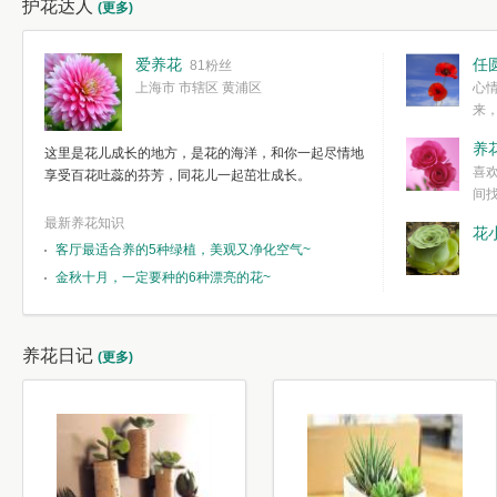
护花达人
(更多)
爱养花
任
81粉丝
上海市 市辖区 黄浦区
心
来
度。种一株简
养
这里是花儿成长的地方，是花的海洋，和你一起尽情地
简单愉快的心
喜
享受百花吐蕊的芬芳，同花儿一起茁壮成长。
我们自己复杂
间
最新养花知识
花
客厅最适合养的5种绿植，美观又净化空气~
金秋十月，一定要种的6种漂亮的花~
养花日记
(更多)