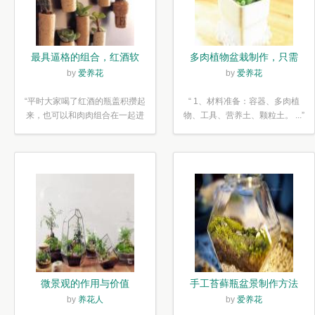
最具逼格的组合，红酒软
多肉植物盆栽制作，只需
木塞diy多肉植物盆栽
简单6步
by
爱养花
by
爱养花
“平时大家喝了红酒的瓶盖积攒起
“ 1、材料准备：容器、多肉植
来，也可以和肉肉组合在一起进
物、工具、营养土、颗粒土。 ...”
行废...”
微景观的作用与价值
手工苔藓瓶盆景制作方法
by
养花人
by
爱养花