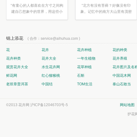
“有童心的人都喜欢在方寸之间构
“北方有没有苔藓？好像没有印
建自己想象中的世界，用这些小
象。记忆中的南方大山里有茂密
素材...”
的蕨类...”
锦上添花
( 合作：service@aihuhua.com )
花
花卉
花卉种植
花的种类
花卉种类
花卉大全
一年生植物
花卉养殖
观赏花卉大全
水生花卉网
花草种植
花卉图片及名
鲜花网
红心猕猴桃
石斛
中国花木网
老班章普洱茶
中国结
TOM生活
泰山石敢当
©2013 花卉网
沪ICP备12046703号-5
网站地图
护花网