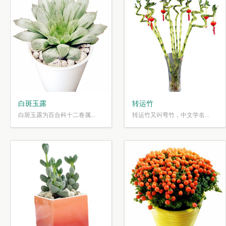
白斑玉露
转运竹
白斑玉露为百合科十二卷属...
转运竹又叫弯竹，中文学名...