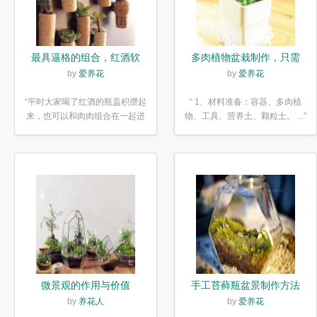
最具逼格的组合，红酒软
多肉植物盆栽制作，只需
木塞diy多肉植物盆栽
简单6步
by
爱养花
by
爱养花
“平时大家喝了红酒的瓶盖积攒起
“ 1、材料准备：容器、多肉植
来，也可以和肉肉组合在一起进
物、工具、营养土、颗粒土。 ...”
行废...”
微景观的作用与价值
手工苔藓瓶盆景制作方法
by
养花人
by
爱养花