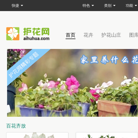
快捷
特色
类别
功能
首页
花卉
护花山庄
图
百花齐放