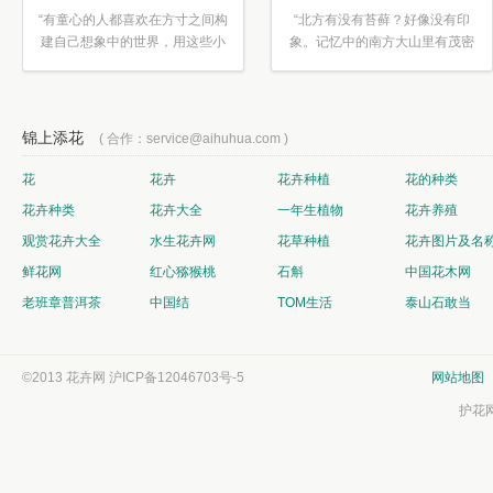
“有童心的人都喜欢在方寸之间构
“北方有没有苔藓？好像没有印
建自己想象中的世界，用这些小
象。记忆中的南方大山里有茂密
素材...”
的蕨类...”
锦上添花
( 合作：service@aihuhua.com )
花
花卉
花卉种植
花的种类
花卉种类
花卉大全
一年生植物
花卉养殖
观赏花卉大全
水生花卉网
花草种植
花卉图片及名
鲜花网
红心猕猴桃
石斛
中国花木网
老班章普洱茶
中国结
TOM生活
泰山石敢当
©2013 花卉网
沪ICP备12046703号-5
网站地图
护花网