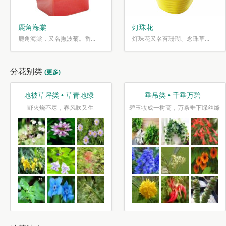
鹿角海棠
灯珠花
鹿角海棠，又名熏波菊。番...
灯珠花又名苔珊瑚、念珠草...
分花别类
(更多)
地被草坪类 • 草青地绿
垂吊类 • 千垂万碧
野火烧不尽，春风吹又生
碧玉妆成一树高，万条垂下绿丝绦