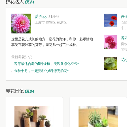
护花达人
(更多)
爱养花
任
81粉丝
上海市 市辖区 黄浦区
心
来
度。种一株简
养
这里是花儿成长的地方，是花的海洋，和你一起尽情地
简单愉快的心
喜
享受百花吐蕊的芬芳，同花儿一起茁壮成长。
我们自己复杂
间
最新养花知识
花
客厅最适合养的5种绿植，美观又净化空气~
金秋十月，一定要种的6种漂亮的花~
养花日记
(更多)