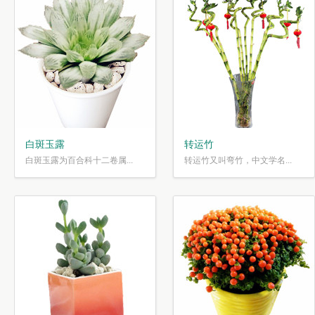
白斑玉露
转运竹
白斑玉露为百合科十二卷属...
转运竹又叫弯竹，中文学名...