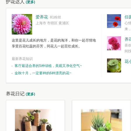
护花达人
(更多)
爱养花
任
81粉丝
上海市 市辖区 黄浦区
心
来
度。种一株简
养
这里是花儿成长的地方，是花的海洋，和你一起尽情地
简单愉快的心
喜
享受百花吐蕊的芬芳，同花儿一起茁壮成长。
我们自己复杂
间
最新养花知识
花
客厅最适合养的5种绿植，美观又净化空气~
金秋十月，一定要种的6种漂亮的花~
养花日记
(更多)