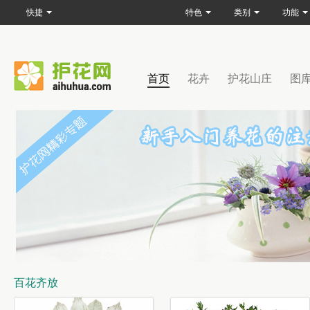
快捷
特色
类别
功能
首页
花卉
护花山庄
图
百花齐放