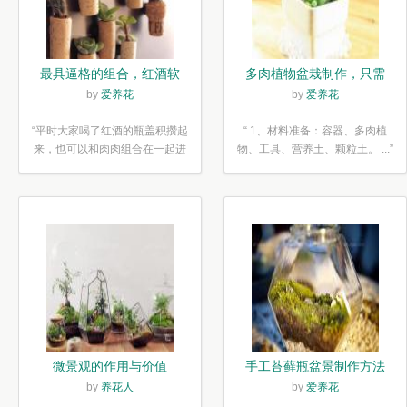
最具逼格的组合，红酒软
多肉植物盆栽制作，只需
木塞diy多肉植物盆栽
简单6步
by
爱养花
by
爱养花
“平时大家喝了红酒的瓶盖积攒起
“ 1、材料准备：容器、多肉植
来，也可以和肉肉组合在一起进
物、工具、营养土、颗粒土。 ...”
行废...”
微景观的作用与价值
手工苔藓瓶盆景制作方法
by
养花人
by
爱养花