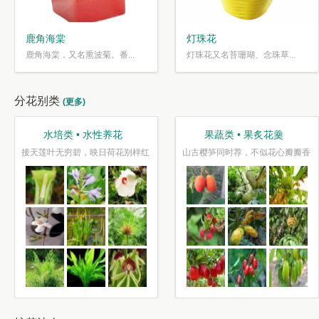
鹿角海棠
灯珠花
鹿角海棠，又名熏波菊。番...
灯珠花又名苔珊瑚、念珠草...
分花别类
(更多)
水培类 • 水性养花
果蔬类 • 果炙花羹
接天莲叶无穷碧，映日荷花别样红
山古樱笋同时荐，不似花心瓣瓣香