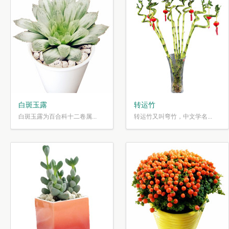
白斑玉露
转运竹
白斑玉露为百合科十二卷属...
转运竹又叫弯竹，中文学名...