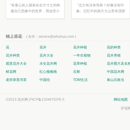
“有童心的人都喜欢在方寸之间构
“北方有没有苔藓？好像没有印
建自己想象中的世界，用这些小
象。记忆中的南方大山里有茂密
素材...”
的蕨类...”
锦上添花
( 合作：service@aihuhua.com )
花
花卉
花卉种植
花的种类
花卉种类
花卉大全
一年生植物
花卉养殖
观赏花卉大全
水生花卉网
花草种植
花卉图片及名
鲜花网
红心猕猴桃
石斛
中国花木网
老班章普洱茶
中国结
TOM生活
泰山石敢当
©2013 花卉网
沪ICP备12046703号-5
网站地图
护花网