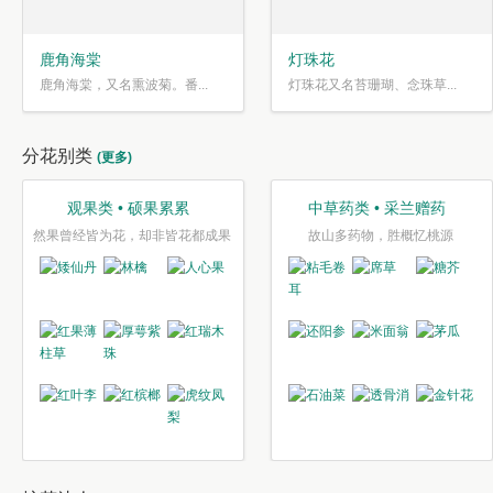
鹿角海棠
灯珠花
鹿角海棠，又名熏波菊。番...
灯珠花又名苔珊瑚、念珠草...
分花别类
(更多)
观果类 • 硕果累累
中草药类 • 采兰赠药
然果曾经皆为花，却非皆花都成果
故山多药物，胜概忆桃源