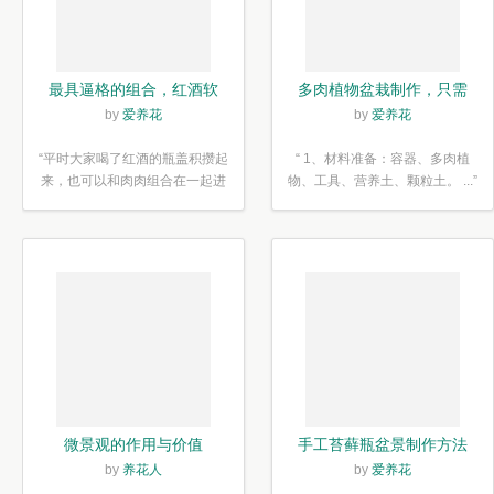
最具逼格的组合，红酒软
多肉植物盆栽制作，只需
木塞diy多肉植物盆栽
简单6步
by
爱养花
by
爱养花
“平时大家喝了红酒的瓶盖积攒起
“ 1、材料准备：容器、多肉植
来，也可以和肉肉组合在一起进
物、工具、营养土、颗粒土。 ...”
行废...”
微景观的作用与价值
手工苔藓瓶盆景制作方法
by
养花人
by
爱养花