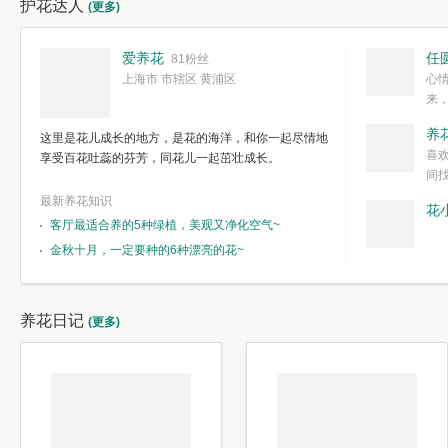
护花达人
(更多)
爱养花
任
81粉丝
上海市 市辖区 黄浦区
心
来
度。种一株简
养
这里是花儿成长的地方，是花的海洋，和你一起尽情地
简单愉快的心
喜
享受百花吐蕊的芬芳，同花儿一起茁壮成长。
我们自己复杂
间
最新养花知识
花
客厅最适合养的5种绿植，美观又净化空气~
金秋十月，一定要种的6种漂亮的花~
养花日记
(更多)