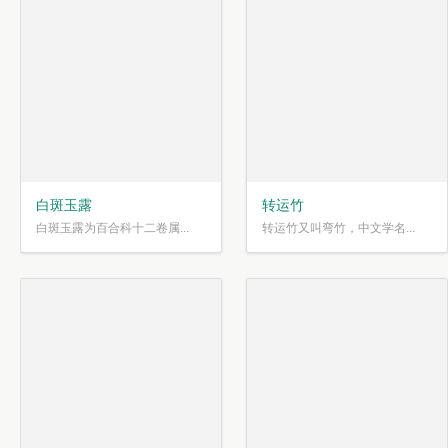
白斑玉露
转运竹
白斑玉露为百合科十二卷属...
转运竹又叫弯竹，中文学名...