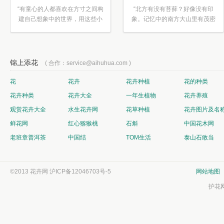
“有童心的人都喜欢在方寸之间构
“北方有没有苔藓？好像没有印
建自己想象中的世界，用这些小
象。记忆中的南方大山里有茂密
素材...”
的蕨类...”
锦上添花
( 合作：service@aihuhua.com )
花
花卉
花卉种植
花的种类
花卉种类
花卉大全
一年生植物
花卉养殖
观赏花卉大全
水生花卉网
花草种植
花卉图片及名
鲜花网
红心猕猴桃
石斛
中国花木网
老班章普洱茶
中国结
TOM生活
泰山石敢当
©2013 花卉网
沪ICP备12046703号-5
网站地图
护花网