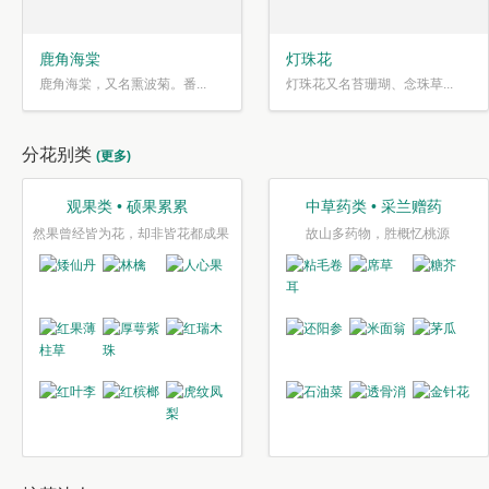
鹿角海棠
灯珠花
鹿角海棠，又名熏波菊。番...
灯珠花又名苔珊瑚、念珠草...
分花别类
(更多)
观果类 • 硕果累累
中草药类 • 采兰赠药
然果曾经皆为花，却非皆花都成果
故山多药物，胜概忆桃源