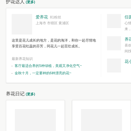
护花达人
(更多)
爱养花
任
81粉丝
上海市 市辖区 黄浦区
心
来
度。种一株简
养
这里是花儿成长的地方，是花的海洋，和你一起尽情地
简单愉快的心
喜
享受百花吐蕊的芬芳，同花儿一起茁壮成长。
我们自己复杂
间
最新养花知识
花
客厅最适合养的5种绿植，美观又净化空气~
金秋十月，一定要种的6种漂亮的花~
养花日记
(更多)