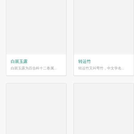
白斑玉露
转运竹
白斑玉露为百合科十二卷属...
转运竹又叫弯竹，中文学名...