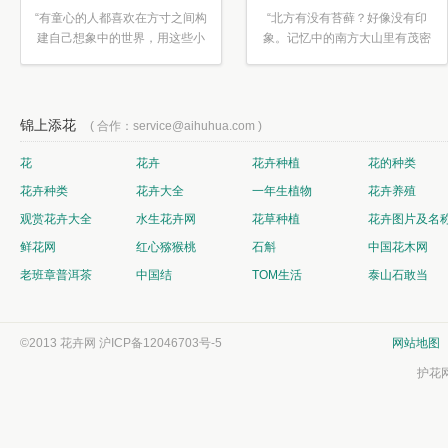
“有童心的人都喜欢在方寸之间构
“北方有没有苔藓？好像没有印
建自己想象中的世界，用这些小
象。记忆中的南方大山里有茂密
素材...”
的蕨类...”
锦上添花
( 合作：service@aihuhua.com )
花
花卉
花卉种植
花的种类
花卉种类
花卉大全
一年生植物
花卉养殖
观赏花卉大全
水生花卉网
花草种植
花卉图片及名
鲜花网
红心猕猴桃
石斛
中国花木网
老班章普洱茶
中国结
TOM生活
泰山石敢当
©2013 花卉网
沪ICP备12046703号-5
网站地图
护花网