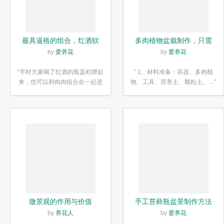
最具逼格的组合，红酒软
多肉植物盆栽制作，只需
木塞diy多肉植物盆栽
简单6步
by
爱养花
by
爱养花
“平时大家喝了红酒的瓶盖积攒起
“ 1、材料准备：容器、多肉植
来，也可以和肉肉组合在一起进
物、工具、营养土、颗粒土。 ...”
行废...”
微景观的作用与价值
手工苔藓瓶盆景制作方法
by
养花人
by
爱养花