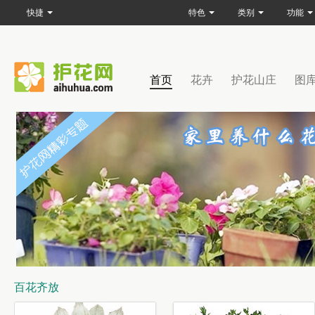
快捷
特色
类别
功能
首页
花卉
护花山庄
图
百花齐放