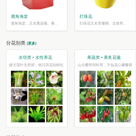
鹿角海棠
灯珠花
鹿角海棠，又名熏波菊。番...
灯珠花又名苔珊瑚、念珠草...
分花别类
(更多)
水培类 • 水性养花
果蔬类 • 果炙花羹
接天莲叶无穷碧，映日荷花别样红
山古樱笋同时荐，不似花心瓣瓣香