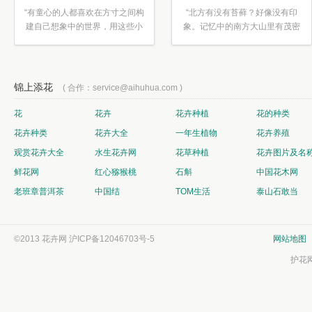
“有童心的人都喜欢在方寸之间构
“北方有没有苔藓？好像没有印
建自己想象中的世界，用这些小
象。记忆中的南方大山里有茂密
素材...”
的蕨类...”
锦上添花
( 合作：service@aihuhua.com )
花
花卉
花卉种植
花的种类
花卉种类
花卉大全
一年生植物
花卉养殖
观赏花卉大全
水生花卉网
花草种植
花卉图片及名
鲜花网
红心猕猴桃
石斛
中国花木网
老班章普洱茶
中国结
TOM生活
泰山石敢当
©2013 花卉网
沪ICP备12046703号-5
网站地图
护花网