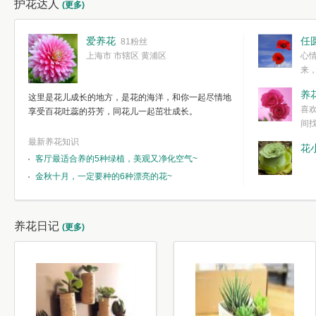
护花达人
(更多)
爱养花
任
81粉丝
上海市 市辖区 黄浦区
心
来
度。种一株简
养
这里是花儿成长的地方，是花的海洋，和你一起尽情地
简单愉快的心
喜
享受百花吐蕊的芬芳，同花儿一起茁壮成长。
我们自己复杂
间
最新养花知识
花
客厅最适合养的5种绿植，美观又净化空气~
金秋十月，一定要种的6种漂亮的花~
养花日记
(更多)