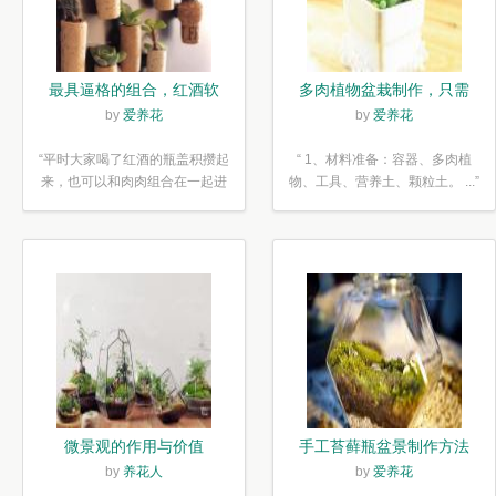
最具逼格的组合，红酒软
多肉植物盆栽制作，只需
木塞diy多肉植物盆栽
简单6步
by
爱养花
by
爱养花
“平时大家喝了红酒的瓶盖积攒起
“ 1、材料准备：容器、多肉植
来，也可以和肉肉组合在一起进
物、工具、营养土、颗粒土。 ...”
行废...”
微景观的作用与价值
手工苔藓瓶盆景制作方法
by
养花人
by
爱养花