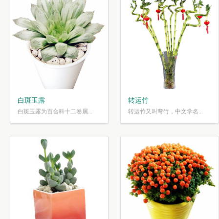
白斑玉露
转运竹
白斑玉露为百合科十二卷属...
转运竹又叫弯竹，中文学名...