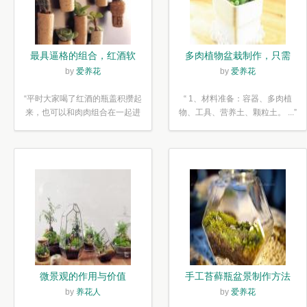
最具逼格的组合，红酒软
多肉植物盆栽制作，只需
木塞diy多肉植物盆栽
简单6步
by
爱养花
by
爱养花
“平时大家喝了红酒的瓶盖积攒起
“ 1、材料准备：容器、多肉植
来，也可以和肉肉组合在一起进
物、工具、营养土、颗粒土。 ...”
行废...”
微景观的作用与价值
手工苔藓瓶盆景制作方法
by
养花人
by
爱养花