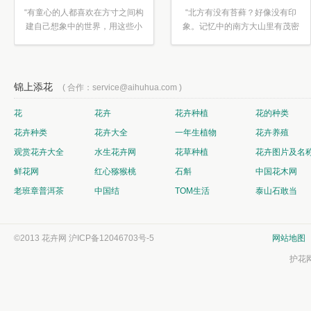
“有童心的人都喜欢在方寸之间构
“北方有没有苔藓？好像没有印
建自己想象中的世界，用这些小
象。记忆中的南方大山里有茂密
素材...”
的蕨类...”
锦上添花
( 合作：service@aihuhua.com )
花
花卉
花卉种植
花的种类
花卉种类
花卉大全
一年生植物
花卉养殖
观赏花卉大全
水生花卉网
花草种植
花卉图片及名
鲜花网
红心猕猴桃
石斛
中国花木网
老班章普洱茶
中国结
TOM生活
泰山石敢当
©2013 花卉网
沪ICP备12046703号-5
网站地图
护花网