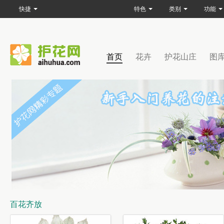
快捷
特色
类别
功能
首页
花卉
护花山庄
图
百花齐放