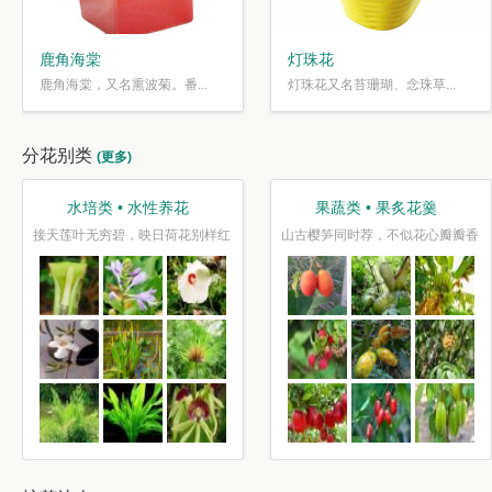
鹿角海棠
灯珠花
鹿角海棠，又名熏波菊。番...
灯珠花又名苔珊瑚、念珠草...
分花别类
(更多)
趣味类 • 奇花异草
盆栽类 • 花好盆圆
二月花
水光潋滟花方好,山色空蒙枝亦奇
千片赤英霞灿灿，百枝绛点