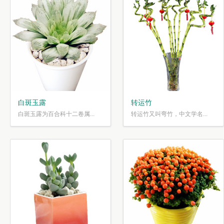
白斑玉露
转运竹
白斑玉露为百合科十二卷属...
转运竹又叫弯竹，中文学名...