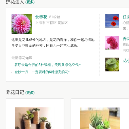
护花达人
(更多)
爱养花
任
81粉丝
上海市 市辖区 黄浦区
心
来
度。种一株简
养
这里是花儿成长的地方，是花的海洋，和你一起尽情地
简单愉快的心
喜
享受百花吐蕊的芬芳，同花儿一起茁壮成长。
我们自己复杂
间
最新养花知识
花
客厅最适合养的5种绿植，美观又净化空气~
金秋十月，一定要种的6种漂亮的花~
养花日记
(更多)