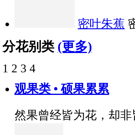
密叶朱蕉
分花别类
(更多)
1
2
3
4
观果类 • 硕果累累
然果曾经皆为花，却非