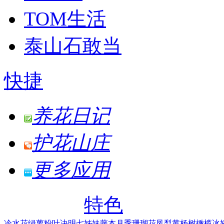
TOM生活
泰山石敢当
快捷
养花日记
护花山庄
更多应用
特色
冷水花
绿萝
粉叶决明
七姊妹
藤本月季
珊瑚花凤梨
黄杨树
橄榄
冰