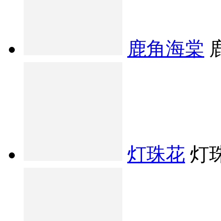
鹿角海棠
灯珠花
灯