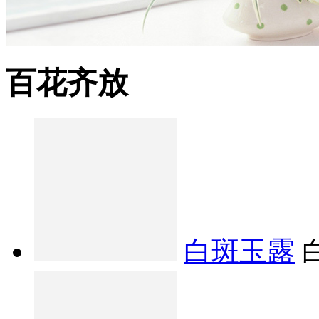
百花齐放
白斑玉露