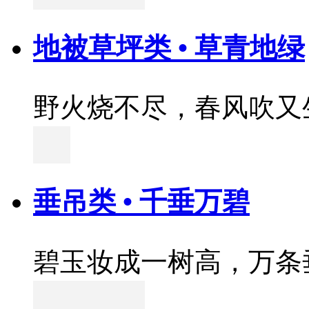
地被草坪类 • 草青地绿
野火烧不尽，春风吹又
垂吊类 • 千垂万碧
碧玉妆成一树高，万条