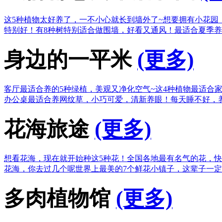
这5种植物太好养了，一不小心就长到墙外了~
想要拥有小花园
特别好！
有8种树特别适合做围墙，好看又通风！
最适合夏季养
身边的一平米
(更多)
客厅最适合养的5种绿植，美观又净化空气~
这4种植物最适合
办公桌最适合养网纹草，小巧可爱，清新养眼！
每天睡不好，
花海旅途
(更多)
想看花海，现在就开始种这5种花！
全国各地最有名气的花，快
花海，你去过几个呢
世界上最美的7个鲜花小镇子，这辈子一
多肉植物馆
(更多)