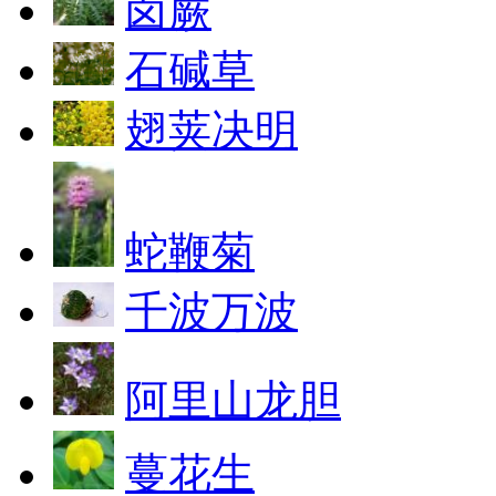
卤蕨
石碱草
翅荚决明
蛇鞭菊
千波万波
阿里山龙胆
蔓花生