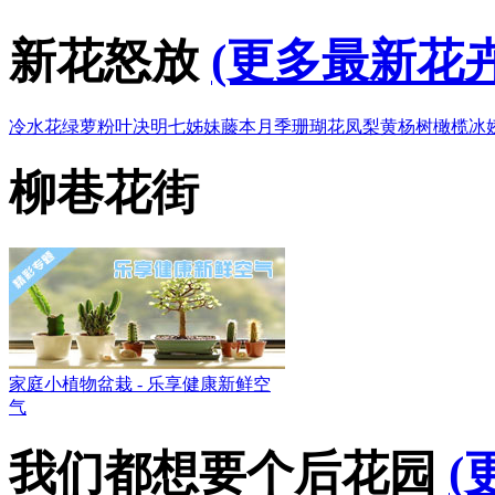
新花怒放
(更多最新花卉
冷水花
绿萝
粉叶决明
七姊妹
藤本月季
珊瑚花凤梨
黄杨树
橄榄
冰
柳巷花街
家庭小植物盆栽 - 乐享健康新鲜空
气
我们都想要个后花园
(