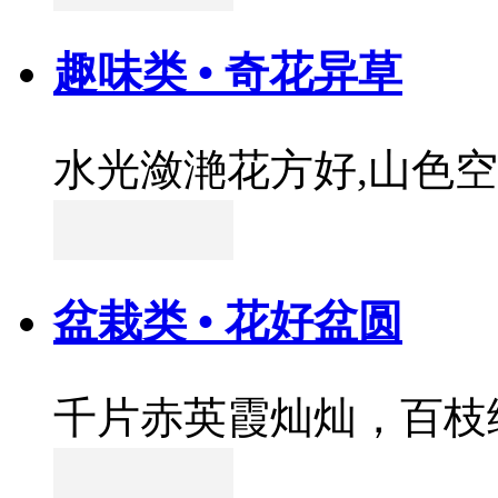
趣味类 • 奇花异草
水光潋滟花方好,山色
盆栽类 • 花好盆圆
千片赤英霞灿灿，百枝