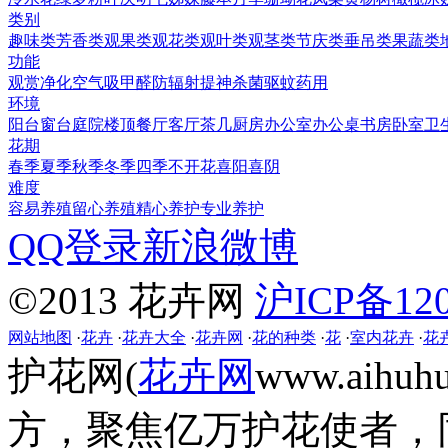
类别
趣味类
芳香类
观果类
观花类
观叶类
观茎类
节庆类
垂吊类
果蔬类
功能
观赏
净化空气
吸甲醛
防辐射
提神
杀菌
驱蚊
药用
环境
阳台
窗台
庭院
楼顶
餐厅
客厅
茶几
厨房
办公室
办公桌
书房
卧室
卫
花期
春季
夏季
秋季
冬季
四季
不开花
喜阳
喜阴
难度
容易养殖
留心养殖
精心养护
专业养护
QQ登录
新浪微博
©2013 花卉网
沪ICP备120
网站地图
·
花卉
·
花卉大全
·
花卉网
·
花的种类
·
花
·
室内花卉
·
花
护花网(
花卉网
www.aih
方，聚焦亿万护花使者，