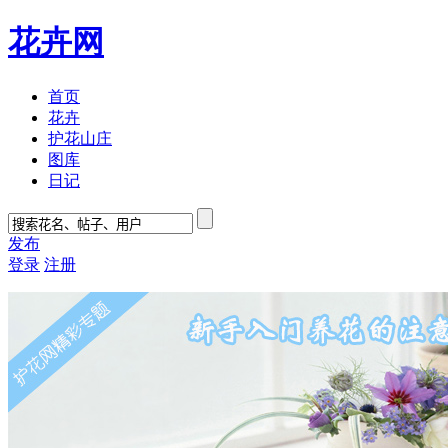
花卉网
首页
花卉
护花山庄
图库
日记
发布
登录
注册