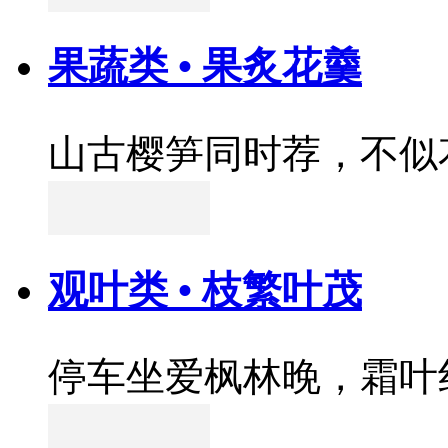
果蔬类 • 果炙花羹
山古樱笋同时荐，不似
观叶类 • 枝繁叶茂
停车坐爱枫林晚，霜叶