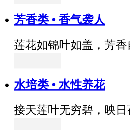
芳香类 • 香气袭人
莲花如锦叶如盖，芳香
水培类 • 水性养花
接天莲叶无穷碧，映日