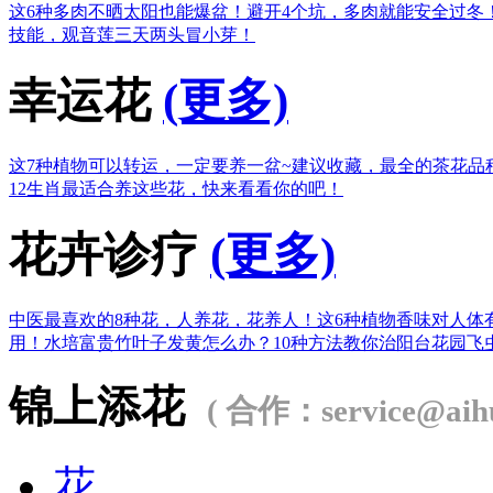
这6种多肉不晒太阳也能爆盆！
避开4个坑，多肉就能安全过冬
技能，观音莲三天两头冒小芽！
幸运花
(更多)
这7种植物可以转运，一定要养一盆~
建议收藏，最全的茶花品
12生肖最适合养这些花，快来看看你的吧！
花卉诊疗
(更多)
中医最喜欢的8种花，人养花，花养人！
这6种植物香味对人体
用！
水培富贵竹叶子发黄怎么办？
10种方法教你治阳台花园飞
锦上添花
( 合作：service@aihu
花