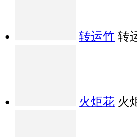
转运竹
转
火炬花
火