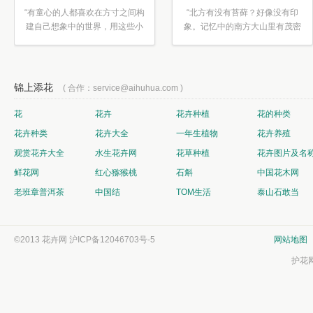
“有童心的人都喜欢在方寸之间构
“北方有没有苔藓？好像没有印
建自己想象中的世界，用这些小
象。记忆中的南方大山里有茂密
素材...”
的蕨类...”
锦上添花
( 合作：service@aihuhua.com )
花
花卉
花卉种植
花的种类
花卉种类
花卉大全
一年生植物
花卉养殖
观赏花卉大全
水生花卉网
花草种植
花卉图片及名
鲜花网
红心猕猴桃
石斛
中国花木网
老班章普洱茶
中国结
TOM生活
泰山石敢当
©2013 花卉网
沪ICP备12046703号-5
网站地图
护花网