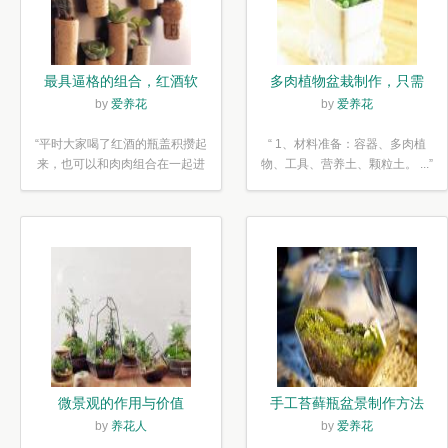
最具逼格的组合，红酒软
多肉植物盆栽制作，只需
木塞diy多肉植物盆栽
简单6步
by
爱养花
by
爱养花
“平时大家喝了红酒的瓶盖积攒起
“ 1、材料准备：容器、多肉植
来，也可以和肉肉组合在一起进
物、工具、营养土、颗粒土。 ...”
行废...”
微景观的作用与价值
手工苔藓瓶盆景制作方法
by
养花人
by
爱养花