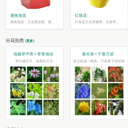
鹿角海棠
灯珠花
鹿角海棠，又名熏波菊。番...
灯珠花又名苔珊瑚、念珠草...
分花别类
(更多)
人
水培类 • 水性养花
果蔬类 • 果炙
送摇清籁
接天莲叶无穷碧，映日荷花别样红
山古樱笋同时荐，不似