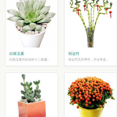
白斑玉露
转运竹
白斑玉露为百合科十二卷属...
转运竹又叫弯竹，中文学名...