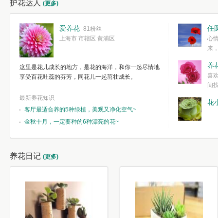
护花达人
(更多)
爱养花
任
81粉丝
上海市 市辖区 黄浦区
心
来
度。种一株简
养
这里是花儿成长的地方，是花的海洋，和你一起尽情地
简单愉快的心
喜
享受百花吐蕊的芬芳，同花儿一起茁壮成长。
我们自己复杂
间
最新养花知识
花
客厅最适合养的5种绿植，美观又净化空气~
金秋十月，一定要种的6种漂亮的花~
养花日记
(更多)