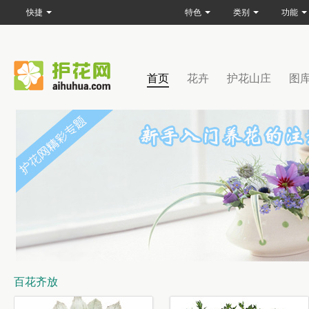
快捷
特色
类别
功能
首页
花卉
护花山庄
图
百花齐放