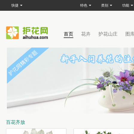
快捷
特色
类别
功能
首页
花卉
护花山庄
图
百花齐放