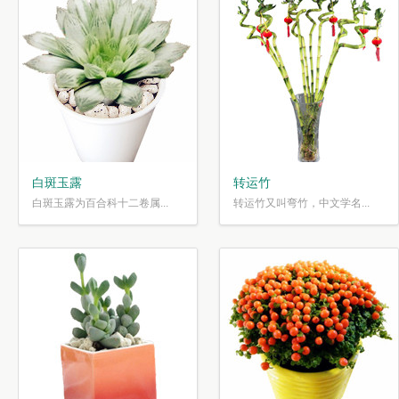
白斑玉露
转运竹
白斑玉露为百合科十二卷属...
转运竹又叫弯竹，中文学名...