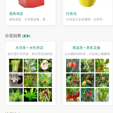
鹿角海棠
灯珠花
鹿角海棠，又名熏波菊。番...
灯珠花又名苔珊瑚、念珠草...
分花别类
(更多)
水培类 • 水性养花
果蔬类 • 果炙花羹
接天莲叶无穷碧，映日荷花别样红
山古樱笋同时荐，不似花心瓣瓣香