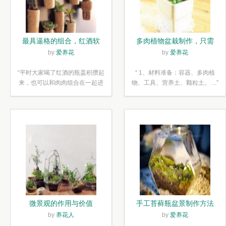
最具逼格的组合，红酒软
多肉植物盆栽制作，只需
木塞diy多肉植物盆栽
简单6步
by
爱养花
by
爱养花
“平时大家喝了红酒的瓶盖积攒起
“ 1、材料准备：容器、多肉植
来，也可以和肉肉组合在一起进
物、工具、营养土、颗粒土。 ...”
行废...”
微景观的作用与价值
手工苔藓瓶盆景制作方法
by
养花人
by
爱养花