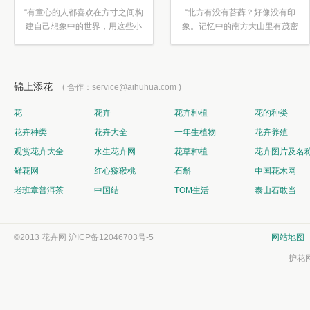
“有童心的人都喜欢在方寸之间构
“北方有没有苔藓？好像没有印
建自己想象中的世界，用这些小
象。记忆中的南方大山里有茂密
素材...”
的蕨类...”
锦上添花
( 合作：service@aihuhua.com )
花
花卉
花卉种植
花的种类
花卉种类
花卉大全
一年生植物
花卉养殖
观赏花卉大全
水生花卉网
花草种植
花卉图片及名
鲜花网
红心猕猴桃
石斛
中国花木网
老班章普洱茶
中国结
TOM生活
泰山石敢当
©2013 花卉网
沪ICP备12046703号-5
网站地图
护花网