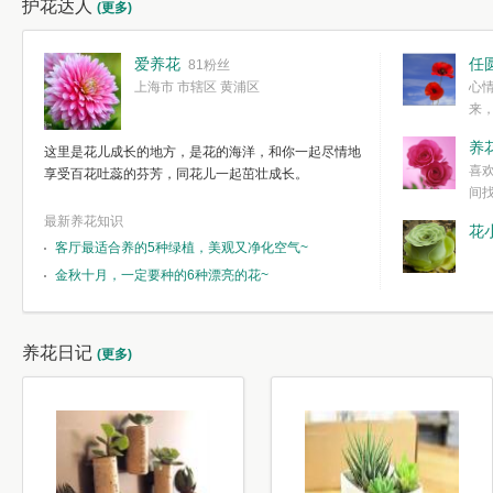
护花达人
(更多)
爱养花
任
81粉丝
上海市 市辖区 黄浦区
心
来
度。种一株简
养
这里是花儿成长的地方，是花的海洋，和你一起尽情地
简单愉快的心
喜
享受百花吐蕊的芬芳，同花儿一起茁壮成长。
我们自己复杂
间
最新养花知识
花
客厅最适合养的5种绿植，美观又净化空气~
金秋十月，一定要种的6种漂亮的花~
养花日记
(更多)