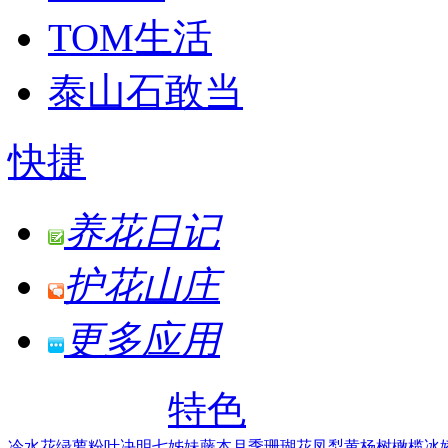
TOM生活
泰山石敢当
快捷
养花日记
护花山庄
更多应用
特色
冷水花
绿萝
粉叶决明
七姊妹
藤本月季
珊瑚花凤梨
黄杨树
橄榄
冰