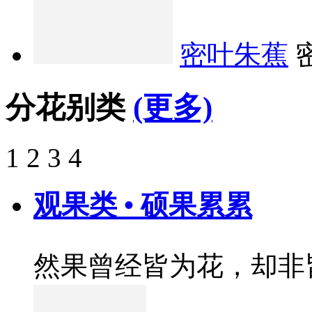
密叶朱蕉
分花别类
(更多)
1
2
3
4
观果类 • 硕果累累
然果曾经皆为花，却非