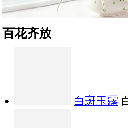
百花齐放
白斑玉露