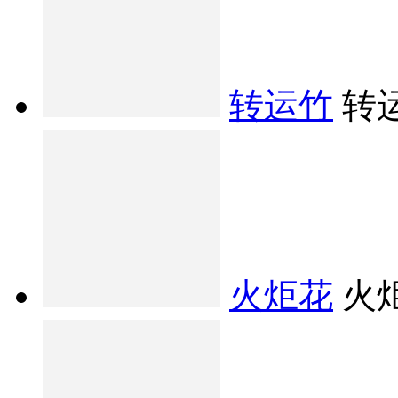
转运竹
转
火炬花
火