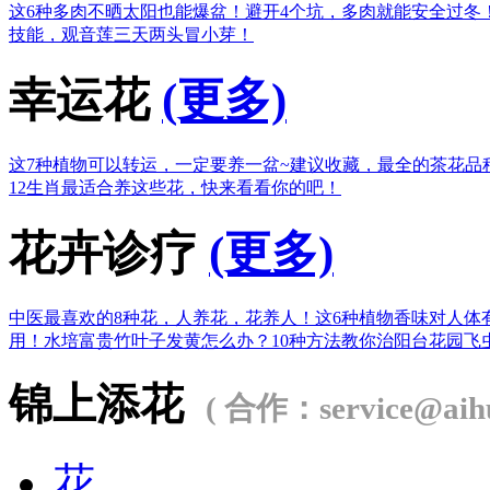
这6种多肉不晒太阳也能爆盆！
避开4个坑，多肉就能安全过冬
技能，观音莲三天两头冒小芽！
幸运花
(更多)
这7种植物可以转运，一定要养一盆~
建议收藏，最全的茶花品
12生肖最适合养这些花，快来看看你的吧！
花卉诊疗
(更多)
中医最喜欢的8种花，人养花，花养人！
这6种植物香味对人体
用！
水培富贵竹叶子发黄怎么办？
10种方法教你治阳台花园飞
锦上添花
( 合作：service@aihu
花