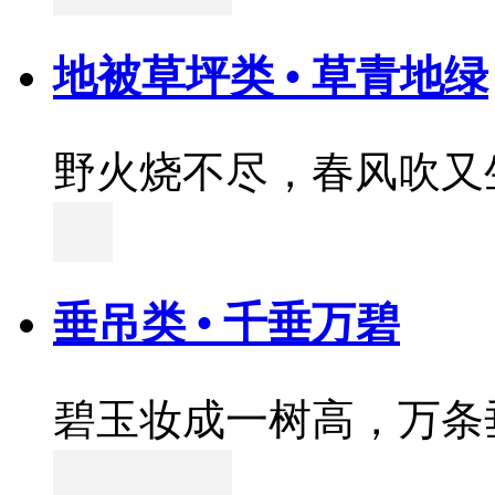
地被草坪类 • 草青地绿
野火烧不尽，春风吹又
垂吊类 • 千垂万碧
碧玉妆成一树高，万条