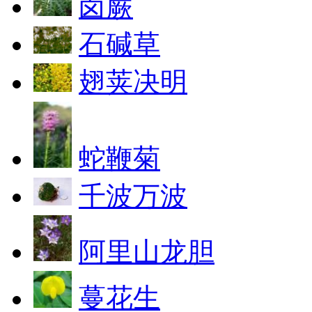
卤蕨
石碱草
翅荚决明
蛇鞭菊
千波万波
阿里山龙胆
蔓花生