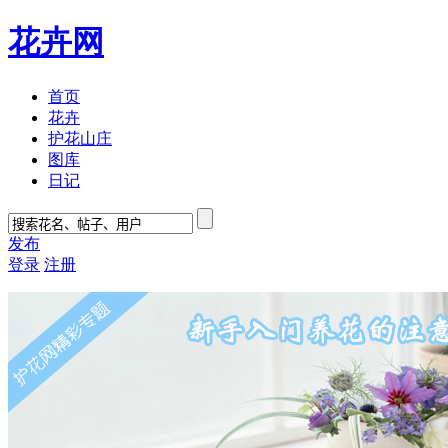
花卉网
首页
花卉
护花山庄
图库
日记
发布
登录
注册