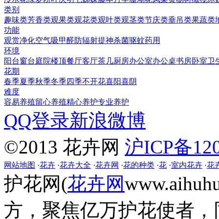
类别
趣味类
芳香类
观果类
观花类
观叶类
观茎类
节庆类
垂吊类
果蔬类
功能
观赏
净化空气
吸甲醛
防辐射
提神
杀菌
驱蚊
药用
环境
阳台
窗台
庭院
楼顶
餐厅
客厅
茶几
厨房
办公室
办公桌
书房
卧室
卫
花期
春季
夏季
秋季
冬季
四季
不开花
喜阳
喜阴
难度
容易养殖
留心养殖
精心养护
专业养护
QQ登录
新浪微博
©2013 花卉网
沪ICP备120
网站地图
·
花卉
·
花卉大全
·
花卉网
·
花的种类
·
花
·
室内花卉
·
花
护花网(
花卉网
www.aih
方，聚焦亿万护花使者，