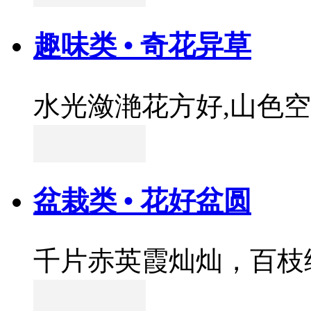
趣味类 • 奇花异草
水光潋滟花方好,山色
盆栽类 • 花好盆圆
千片赤英霞灿灿，百枝