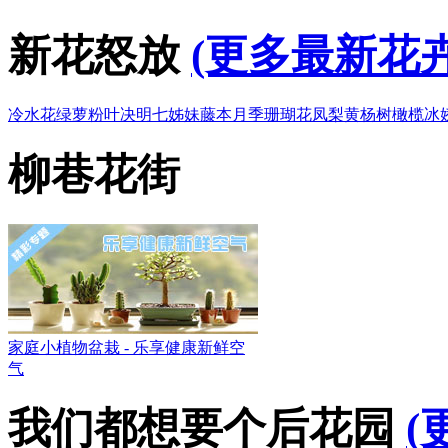
新花怒放
(更多最新花卉
冷水花
绿萝
粉叶决明
七姊妹
藤本月季
珊瑚花凤梨
黄杨树
橄榄
冰
柳巷花街
家庭小植物盆栽 - 乐享健康新鲜空
气
我们都想要个后花园
(