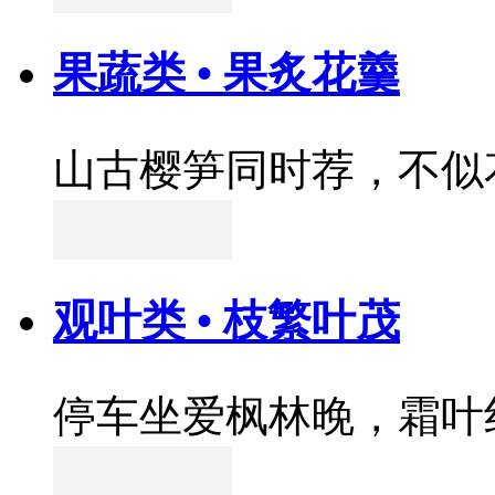
果蔬类 • 果炙花羹
山古樱笋同时荐，不似
观叶类 • 枝繁叶茂
停车坐爱枫林晚，霜叶