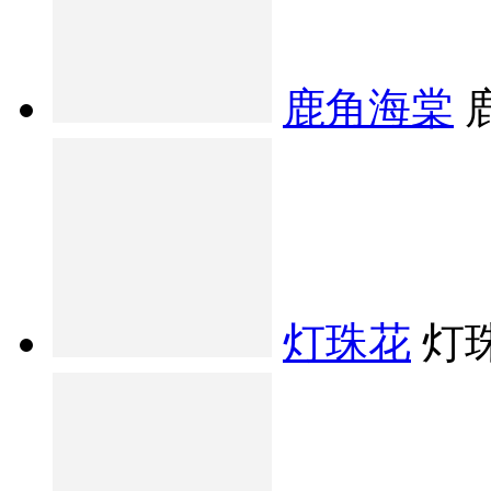
鹿角海棠
灯珠花
灯