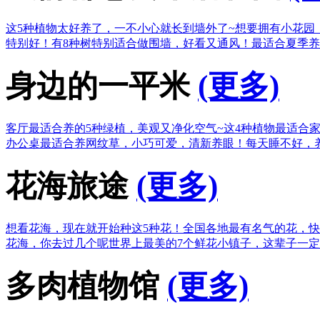
这5种植物太好养了，一不小心就长到墙外了~
想要拥有小花园
特别好！
有8种树特别适合做围墙，好看又通风！
最适合夏季养
身边的一平米
(更多)
客厅最适合养的5种绿植，美观又净化空气~
这4种植物最适合
办公桌最适合养网纹草，小巧可爱，清新养眼！
每天睡不好，
花海旅途
(更多)
想看花海，现在就开始种这5种花！
全国各地最有名气的花，快
花海，你去过几个呢
世界上最美的7个鲜花小镇子，这辈子一
多肉植物馆
(更多)