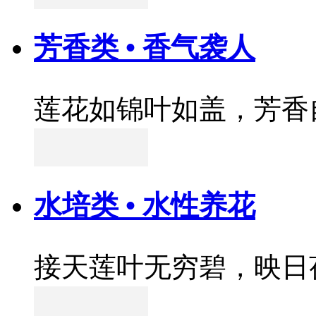
芳香类 • 香气袭人
莲花如锦叶如盖，芳香
水培类 • 水性养花
接天莲叶无穷碧，映日