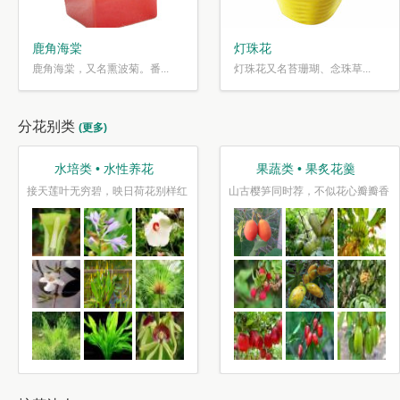
鹿角海棠
灯珠花
鹿角海棠，又名熏波菊。番...
灯珠花又名苔珊瑚、念珠草...
分花别类
(更多)
水培类 • 水性养花
果蔬类 • 果炙花羹
接天莲叶无穷碧，映日荷花别样红
山古樱笋同时荐，不似花心瓣瓣香