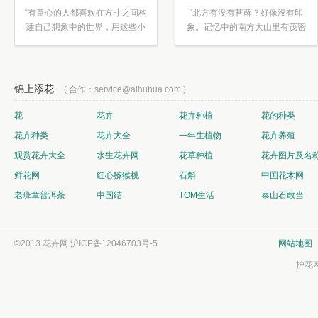
“有童心的人都喜欢在方寸之间构
“北方有没有苔藓？好像没有印
建自己想象中的世界，用这些小
象。记忆中的南方大山里有茂密
素材...”
的蕨类...”
锦上添花
( 合作：service@aihuhua.com )
花
花卉
花卉种植
花的种类
花卉种类
花卉大全
一年生植物
花卉养殖
观赏花卉大全
水生花卉网
花草种植
花卉图片及名
鲜花网
红心猕猴桃
石斛
中国花木网
老班章普洱茶
中国结
TOM生活
泰山石敢当
©2013 花卉网
沪ICP备12046703号-5
网站地图
护花网