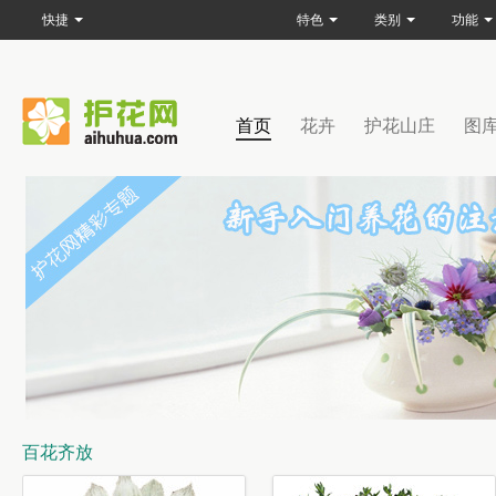
快捷
特色
类别
功能
首页
花卉
护花山庄
图
百花齐放