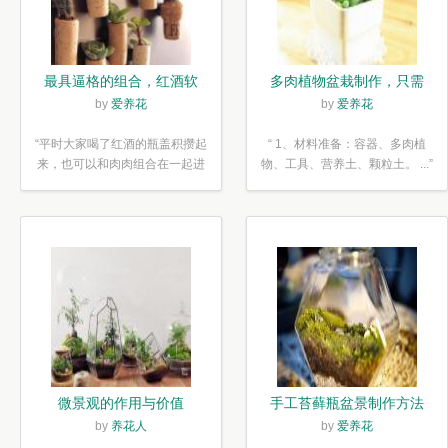
最具逼格的组合，红酒软
多肉植物盆栽制作，只需
木塞diy多肉植物盆栽
简单6步
by
爱养花
by
爱养花
“平时大家喝了红酒的瓶盖积攒起
“ 1、材料准备：容器、多肉植
来，也可以和肉肉组合在一起进
物、工具、营养土、颗粒土。 ...”
行废...”
微景观的作用与价值
手工苔藓瓶盆景制作方法
by
养花人
by
爱养花