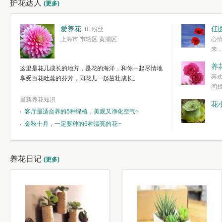
护花达人
(更多)
爱养花
任
81粉丝
上海市 市辖区 黄浦区
心
来
度。种一株简
养
这里是花儿成长的地方，是花的海洋，和你一起尽情地
简单愉快的心
喜
享受百花吐蕊的芬芳，同花儿一起茁壮成长。
我们自己复杂
间
最新养花知识
花
客厅最适合养的5种绿植，美观又净化空气~
金秋十月，一定要种的6种漂亮的花~
养花日记
(更多)