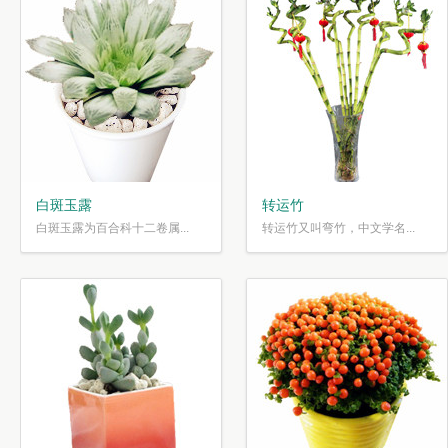
白斑玉露
转运竹
白斑玉露为百合科十二卷属...
转运竹又叫弯竹，中文学名...