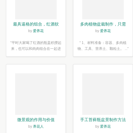
最具逼格的组合，红酒软
多肉植物盆栽制作，只需
木塞diy多肉植物盆栽
简单6步
by
爱养花
by
爱养花
“平时大家喝了红酒的瓶盖积攒起
“ 1、材料准备：容器、多肉植
来，也可以和肉肉组合在一起进
物、工具、营养土、颗粒土。 ...”
行废...”
微景观的作用与价值
手工苔藓瓶盆景制作方法
by
养花人
by
爱养花