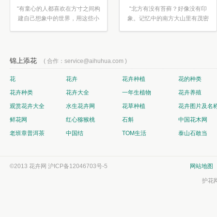
“有童心的人都喜欢在方寸之间构
“北方有没有苔藓？好像没有印
建自己想象中的世界，用这些小
象。记忆中的南方大山里有茂密
素材...”
的蕨类...”
锦上添花
( 合作：service@aihuhua.com )
花
花卉
花卉种植
花的种类
花卉种类
花卉大全
一年生植物
花卉养殖
观赏花卉大全
水生花卉网
花草种植
花卉图片及名
鲜花网
红心猕猴桃
石斛
中国花木网
老班章普洱茶
中国结
TOM生活
泰山石敢当
©2013 花卉网
沪ICP备12046703号-5
网站地图
护花网