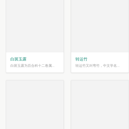
白斑玉露
转运竹
白斑玉露为百合科十二卷属...
转运竹又叫弯竹，中文学名...