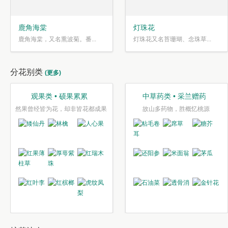
鹿角海棠
灯珠花
鹿角海棠，又名熏波菊。番...
灯珠花又名苔珊瑚、念珠草...
分花别类
(更多)
观果类 • 硕果累累
中草药类 • 采兰赠药
然果曾经皆为花，却非皆花都成果
故山多药物，胜概忆桃源