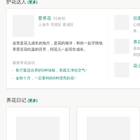
护花达人
(更多)
爱养花
任
81粉丝
上海市 市辖区 黄浦区
心
来
度。种一株简
养
这里是花儿成长的地方，是花的海洋，和你一起尽情地
简单愉快的心
喜
享受百花吐蕊的芬芳，同花儿一起茁壮成长。
我们自己复杂
间
最新养花知识
花
客厅最适合养的5种绿植，美观又净化空气~
金秋十月，一定要种的6种漂亮的花~
养花日记
(更多)