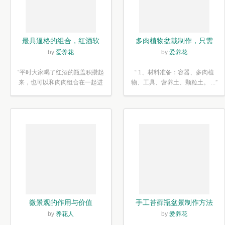
最具逼格的组合，红酒软
多肉植物盆栽制作，只需
木塞diy多肉植物盆栽
简单6步
by
爱养花
by
爱养花
“平时大家喝了红酒的瓶盖积攒起
“ 1、材料准备：容器、多肉植
来，也可以和肉肉组合在一起进
物、工具、营养土、颗粒土。 ...”
行废...”
微景观的作用与价值
手工苔藓瓶盆景制作方法
by
养花人
by
爱养花