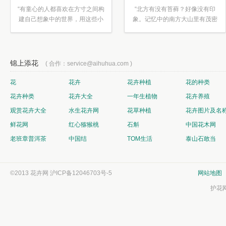
“有童心的人都喜欢在方寸之间构
“北方有没有苔藓？好像没有印
建自己想象中的世界，用这些小
象。记忆中的南方大山里有茂密
素材...”
的蕨类...”
锦上添花
( 合作：service@aihuhua.com )
花
花卉
花卉种植
花的种类
花卉种类
花卉大全
一年生植物
花卉养殖
观赏花卉大全
水生花卉网
花草种植
花卉图片及名
鲜花网
红心猕猴桃
石斛
中国花木网
老班章普洱茶
中国结
TOM生活
泰山石敢当
©2013 花卉网
沪ICP备12046703号-5
网站地图
护花网