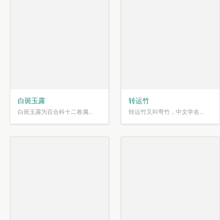
白斑玉露
转运竹
白斑玉露为百合科十二卷属...
转运竹又叫弯竹，中文学名...