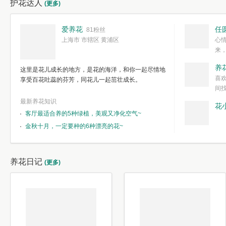
护花达人
(更多)
爱养花
任
81粉丝
上海市 市辖区 黄浦区
心
来
度。种一株简
养
这里是花儿成长的地方，是花的海洋，和你一起尽情地
简单愉快的心
喜
享受百花吐蕊的芬芳，同花儿一起茁壮成长。
我们自己复杂
间
最新养花知识
花
客厅最适合养的5种绿植，美观又净化空气~
金秋十月，一定要种的6种漂亮的花~
养花日记
(更多)