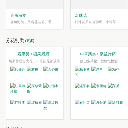
鹿角海棠
灯珠花
鹿角海棠，又名熏波菊。番...
灯珠花又名苔珊瑚、念珠草...
分花别类
(更多)
观果类 • 硕果累累
中草药类 • 采兰赠药
然果曾经皆为花，却非皆花都成果
故山多药物，胜概忆桃源