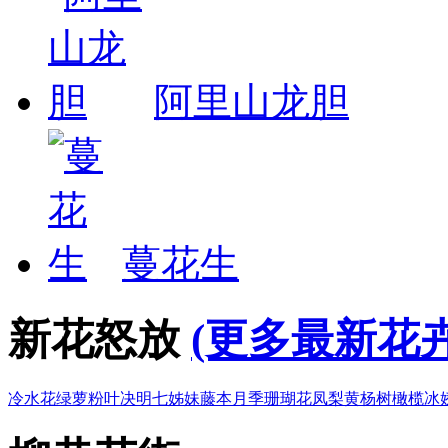
阿里山龙胆
蔓花生
新花怒放
(更多最新花卉
冷水花
绿萝
粉叶决明
七姊妹
藤本月季
珊瑚花凤梨
黄杨树
橄榄
冰