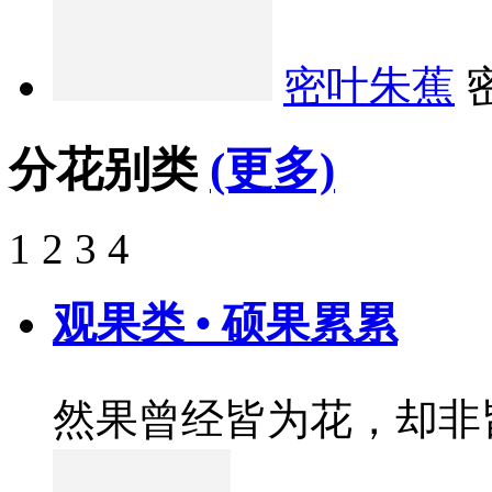
密叶朱蕉
分花别类
(更多)
1
2
3
4
观果类 • 硕果累累
然果曾经皆为花，却非