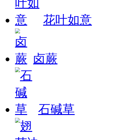
花叶如意
卤蕨
石碱草