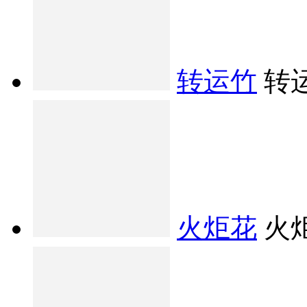
转运竹
转
火炬花
火