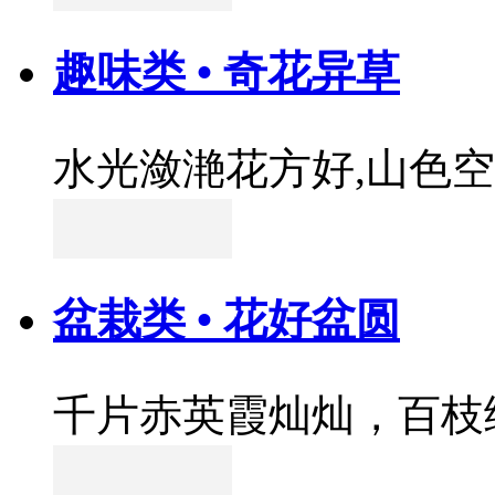
趣味类 • 奇花异草
水光潋滟花方好,山色
盆栽类 • 花好盆圆
千片赤英霞灿灿，百枝