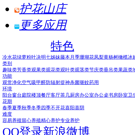
护花山庄
更多应用
特色
冷水花
绿萝
粉叶决明
七姊妹
藤本月季
珊瑚花凤梨
黄杨树
橄榄
冰
类别
趣味类
芳香类
观果类
观花类
观叶类
观茎类
节庆类
垂吊类
果蔬类
功能
观赏
净化空气
吸甲醛
防辐射
提神
杀菌
驱蚊
药用
环境
阳台
窗台
庭院
楼顶
餐厅
客厅
茶几
厨房
办公室
办公桌
书房
卧室
卫
花期
春季
夏季
秋季
冬季
四季
不开花
喜阳
喜阴
难度
容易养殖
留心养殖
精心养护
专业养护
QQ登录
新浪微博