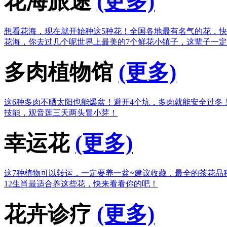
花海旅途
(更多)
想看花海，现在就开始种这5种花！
全国各地最有名气的花，快
花海，你去过几个呢
世界上最美的7个鲜花小镇子，这辈子一
多肉植物馆
(更多)
这6种多肉不晒太阳也能爆盆！
避开4个坑，多肉就能安全过冬
技能，观音莲三天两头冒小芽！
幸运花
(更多)
这7种植物可以转运，一定要养一盆~
建议收藏，最全的茶花品
12生肖最适合养这些花，快来看看你的吧！
花卉诊疗
(更多)