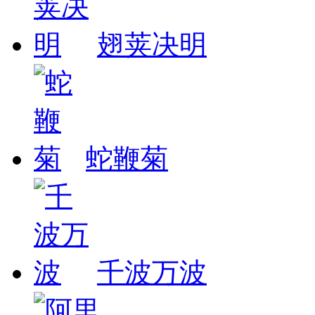
翅荚决明
蛇鞭菊
千波万波