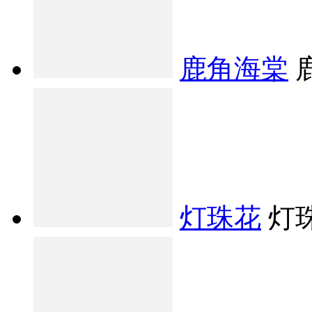
鹿角海棠
灯珠花
灯