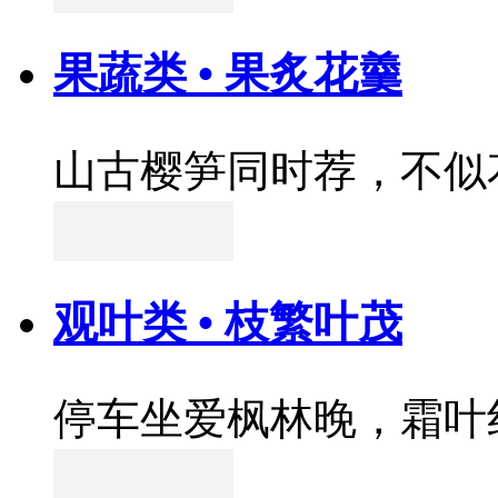
果蔬类 • 果炙花羹
山古樱笋同时荐，不似
观叶类 • 枝繁叶茂
停车坐爱枫林晚，霜叶