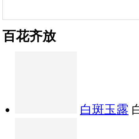
百花齐放
白斑玉露