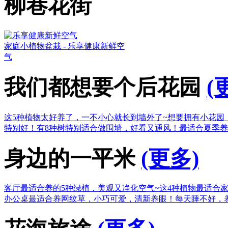
柳巷花街
家庭小植物盆栽 - 乐享健康新鲜空
气
我们都想要个后花园
(
这5种植物太好养了，一不小心就长到墙外了~
想要拥有小花园
特别好！
有8种树特别适合做围墙，好看又通风！
最适合夏季养
身边的一平米
(更多)
客厅最适合养的5种绿植，美观又净化空气~
这4种植物最适合
办公桌最适合养网纹草，小巧可爱，清新养眼！
每天睡不好，