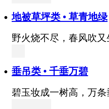
地被草坪类 • 草青地绿
野火烧不尽，春风吹又
垂吊类 • 千垂万碧
碧玉妆成一树高，万条