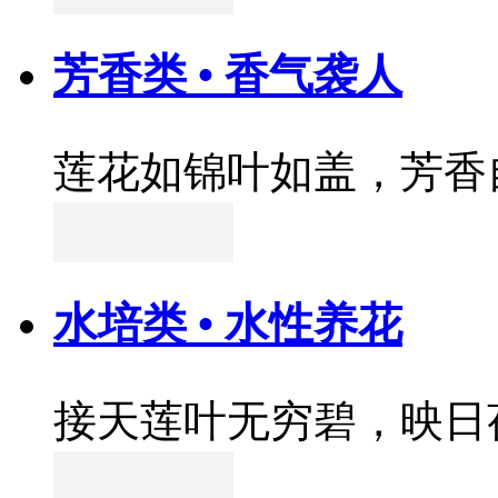
芳香类 • 香气袭人
莲花如锦叶如盖，芳香
水培类 • 水性养花
接天莲叶无穷碧，映日