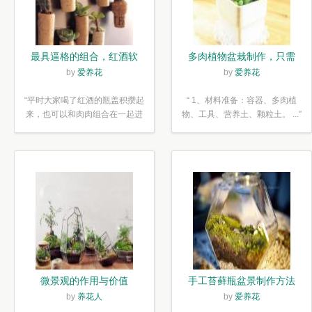
最具逼格的组合，红酒软
多肉植物盆栽制作，只需
木塞diy多肉植物盆栽
简单6步
by
爱养花
by
爱养花
“平时大家喝了红酒的瓶盖积攒起
“ 1、材料准备：容器、多肉植
来，也可以和肉肉组合在一起进
物、工具、营养土、颗粒土。 ...”
行废...”
微景观的作用与价值
手工苔藓瓶盆景制作方法
by
养花人
by
爱养花