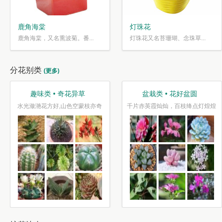
鹿角海棠
灯珠花
鹿角海棠，又名熏波菊。番...
灯珠花又名苔珊瑚、念珠草...
分花别类
(更多)
趣味类 • 奇花异草
盆栽类 • 花好盆圆
水光潋滟花方好,山色空蒙枝亦奇
千片赤英霞灿灿，百枝绛点灯煌煌