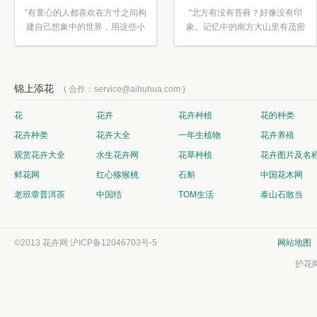
“有童心的人都喜欢在方寸之间构
“北方有没有苔藓？好像没有印
建自己想象中的世界，用这些小
象。记忆中的南方大山里有茂密
素材...”
的蕨类...”
锦上添花
( 合作：service@aihuhua.com )
花
花卉
花卉种植
花的种类
花卉种类
花卉大全
一年生植物
花卉养殖
观赏花卉大全
水生花卉网
花草种植
花卉图片及名
鲜花网
红心猕猴桃
石斛
中国花木网
老班章普洱茶
中国结
TOM生活
泰山石敢当
©2013 花卉网
沪ICP备12046703号-5
网站地图
护花网