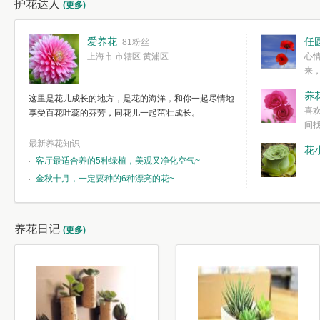
护花达人
(更多)
爱养花
任
81粉丝
上海市 市辖区 黄浦区
心
来
度。种一株简
养
这里是花儿成长的地方，是花的海洋，和你一起尽情地
简单愉快的心
喜
享受百花吐蕊的芬芳，同花儿一起茁壮成长。
我们自己复杂
间
最新养花知识
花
客厅最适合养的5种绿植，美观又净化空气~
金秋十月，一定要种的6种漂亮的花~
养花日记
(更多)