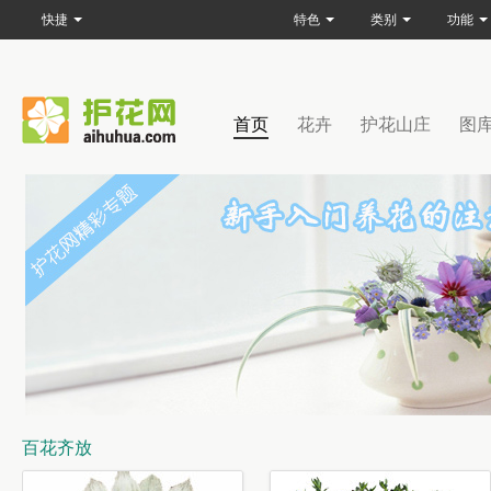
快捷
特色
类别
功能
首页
花卉
护花山庄
图
百花齐放