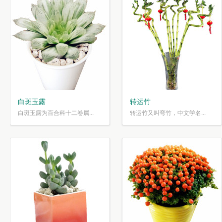
白斑玉露
转运竹
白斑玉露为百合科十二卷属...
转运竹又叫弯竹，中文学名...