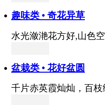
趣味类 • 奇花异草
水光潋滟花方好,山色
盆栽类 • 花好盆圆
千片赤英霞灿灿，百枝