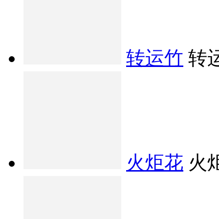
转运竹
转
火炬花
火