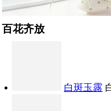
百花齐放
白斑玉露