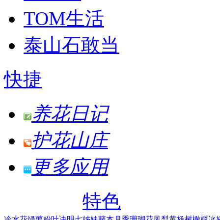
TOM生活
泰山石敢当
快捷
养花日记
护花山庄
更多应用
特色
冷水花
绿萝
粉叶决明
七姊妹
藤本月季
珊瑚花凤梨
黄杨树
橄榄
冰