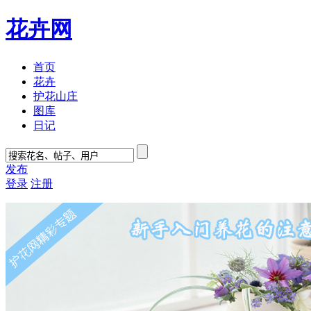
花卉网
首页
花卉
护花山庄
图库
日记
发布
登录
注册