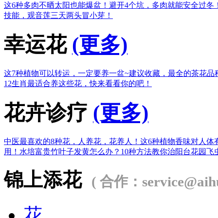
这6种多肉不晒太阳也能爆盆！
避开4个坑，多肉就能安全过冬
技能，观音莲三天两头冒小芽！
幸运花
(更多)
这7种植物可以转运，一定要养一盆~
建议收藏，最全的茶花品
12生肖最适合养这些花，快来看看你的吧！
花卉诊疗
(更多)
中医最喜欢的8种花，人养花，花养人！
这6种植物香味对人体
用！
水培富贵竹叶子发黄怎么办？
10种方法教你治阳台花园飞
锦上添花
( 合作：service@aihu
花