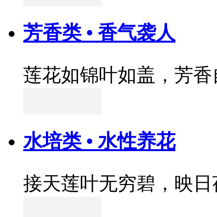
芳香类 • 香气袭人
莲花如锦叶如盖，芳香
水培类 • 水性养花
接天莲叶无穷碧，映日