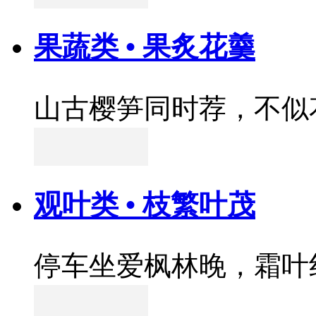
果蔬类 • 果炙花羹
山古樱笋同时荐，不似
观叶类 • 枝繁叶茂
停车坐爱枫林晚，霜叶