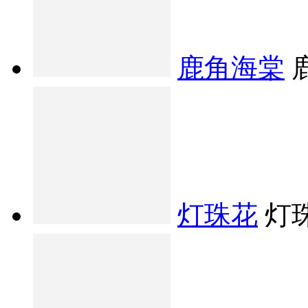
鹿角海棠
灯珠花
灯