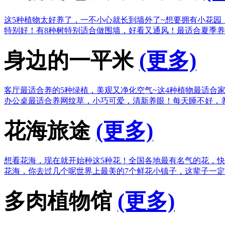
这5种植物太好养了，一不小心就长到墙外了~
想要拥有小花园
特别好！
有8种树特别适合做围墙，好看又通风！
最适合夏季养
身边的一平米
(更多)
客厅最适合养的5种绿植，美观又净化空气~
这4种植物最适合
办公桌最适合养网纹草，小巧可爱，清新养眼！
每天睡不好，
花海旅途
(更多)
想看花海，现在就开始种这5种花！
全国各地最有名气的花，快
花海，你去过几个呢
世界上最美的7个鲜花小镇子，这辈子一
多肉植物馆
(更多)