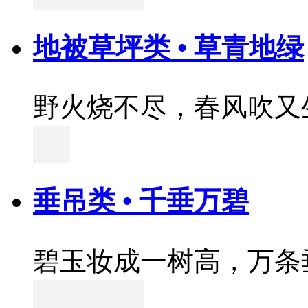
地被草坪类 • 草青地绿
野火烧不尽，春风吹又
垂吊类 • 千垂万碧
碧玉妆成一树高，万条