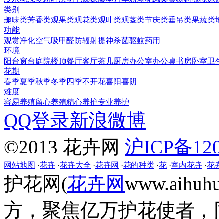
类别
趣味类
芳香类
观果类
观花类
观叶类
观茎类
节庆类
垂吊类
果蔬类
功能
观赏
净化空气
吸甲醛
防辐射
提神
杀菌
驱蚊
药用
环境
阳台
窗台
庭院
楼顶
餐厅
客厅
茶几
厨房
办公室
办公桌
书房
卧室
卫
花期
春季
夏季
秋季
冬季
四季
不开花
喜阳
喜阴
难度
容易养殖
留心养殖
精心养护
专业养护
QQ登录
新浪微博
©2013 花卉网
沪ICP备120
网站地图
·
花卉
·
花卉大全
·
花卉网
·
花的种类
·
花
·
室内花卉
·
花
护花网(
花卉网
www.aih
方，聚焦亿万护花使者，