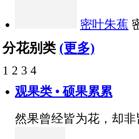
密叶朱蕉
分花别类
(更多)
1
2
3
4
观果类 • 硕果累累
然果曾经皆为花，却非