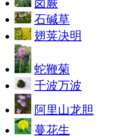
卤蕨
石碱草
翅荚决明
蛇鞭菊
千波万波
阿里山龙胆
蔓花生