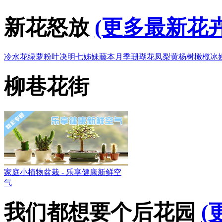
新花怒放
(更多最新花卉
冷水花
绿萝
粉叶决明
七姊妹
藤本月季
珊瑚花凤梨
黄杨树
橄榄
冰
柳巷花街
家庭小植物盆栽 - 乐享健康新鲜空
气
我们都想要个后花园
(