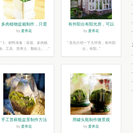
多肉植物盆栽制作，只需
有外阳台有阳光房，可以
简单6步
露养！为了肉肉，任性又
by
爱养花
by
爱养花
如何
“ 1、材料准备：容器、多肉植
“ 首先介绍一下大环境，有外阳
物、工具、营养土、颗粒土。 ...”
台，有阳...”
手工苔藓瓶盆景制作方法
用罐头瓶制作微景观
by
爱养花
by
爱养花