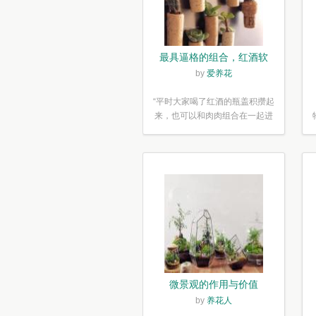
最具逼格的组合，红酒软
木塞diy多肉植物盆栽
by
爱养花
“平时大家喝了红酒的瓶盖积攒起
来，也可以和肉肉组合在一起进
行废...”
微景观的作用与价值
by
养花人