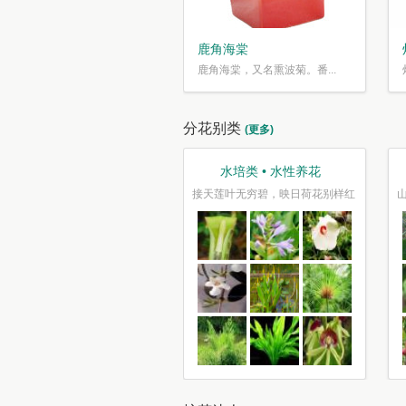
鹿角海棠
鹿角海棠，又名熏波菊。番...
分花别类
(更多)
芳香类 • 香气袭人
水培类 • 水性养花
花如锦叶如盖，芳香自送摇清籁
接天莲叶无穷碧，映日荷花别样红