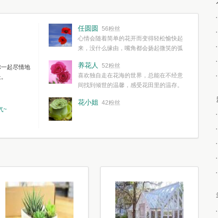
任圆圆
56粉丝
心情会随着简单的花开而变得轻松愉快起
来，没什么缘由，嘴角都会扬起微笑的弧
度。种一株简单的花，欣赏一种简单的美，拥有一种
养花人
52粉丝
你一起尽情地
简单愉快的心情，这些都不需要想得太多，其实都是
喜欢独自走在花海的世界，总能在不经意
长。
我们自己复杂了生活和心境。
间找到倾世的温馨，感受花田里的温存。
花小姐
42粉丝
气~