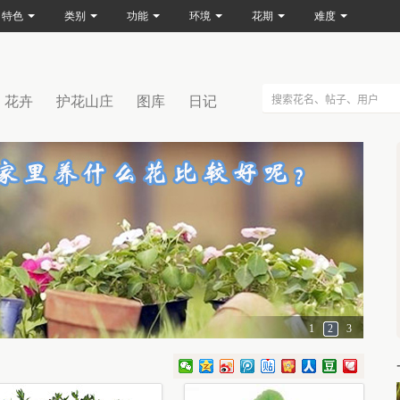
特色
类别
功能
环境
花期
难度
花卉
护花山庄
图库
日记
1
2
3