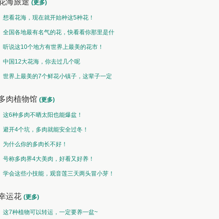
花海旅途
(更多)
想看花海，现在就开始种这5种花！
全国各地最有名气的花，快看看你那里是什
么花儿！
听说这10个地方有世界上最美的花市！
中国12大花海，你去过几个呢
世界上最美的7个鲜花小镇子，这辈子一定
要去一次！
多肉植物馆
(更多)
这6种多肉不晒太阳也能爆盆！
避开4个坑，多肉就能安全过冬！
为什么你的多肉长不好！
号称多肉界4大美肉，好看又好养！
学会这些小技能，观音莲三天两头冒小芽！
幸运花
(更多)
这7种植物可以转运，一定要养一盆~