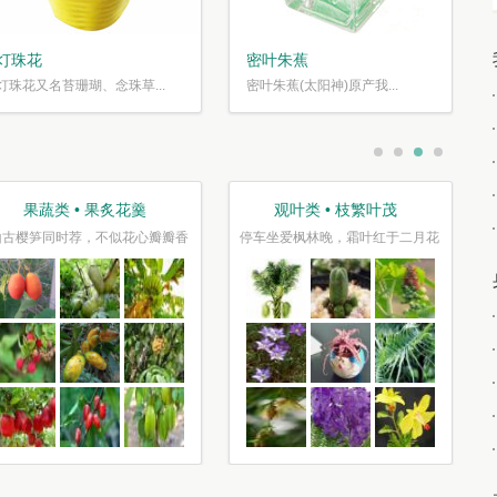
灯珠花
密叶朱蕉
灯珠花又名苔珊瑚、念珠草...
密叶朱蕉(太阳神)原产我...
果蔬类 • 果炙花羹
观叶类 • 枝繁叶茂
山古樱笋同时荐，不似花心瓣瓣香
停车坐爱枫林晚，霜叶红于二月花