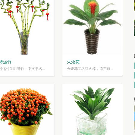
转运竹
火炬花
转运竹又叫弯竹，中文学名...
火炬花又名红火棒，原产非...