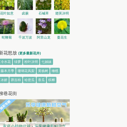
花叶如意
卤蕨
石碱草
翅荚决明
蛇鞭菊
千波万波
阿里山龙
蔓花生
胆
新花怒放
(更多最新花卉)
冷水花
绿萝
粉叶决明
七姊妹
藤本月季
珊瑚花凤梨
黄杨树
橄榄
冰娇
莽吉柿
哈密瓜
香瓜
槟榔
柳巷花街
家庭小植物盆栽 - 乐享健康新鲜空气