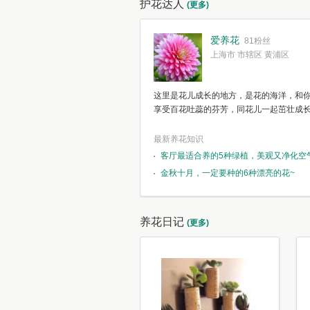
护花达人
(更多)
爱养花
81粉丝
上海市 市辖区 黄浦区
这里是花儿成长的地方，是花的海洋，和
享受百花吐蕊的芬芳，同花儿一起茁壮成
最新养花知识
客厅最适合养的5种绿植，美观又净化空
金秋十月，一定要种的6种漂亮的花~
养花日记
(更多)