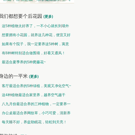
我们都想要个后花园
(更多)
这5种植物太好养了，一不小心就长到墙外
了~
想要拥有小花园，就养这几种花，便宜又好
养！
如果有个院子，我一定要养这5种树，寓意
特别好！
有8种树特别适合做围墙，好看又通风！
趣味类 • 奇花异草
盆栽类 • 花好盆圆
最适合夏季养的5种爬藤花~
水光潋滟花方好,山色空蒙枝亦奇
千片赤英霞灿灿，百枝绛点灯煌煌
身边的一平米
(更多)
客厅最适合养的5种绿植，美观又净化空气~
这4种植物最适合家里养，越养空气越干
净！
八九月份最适合养的三种植物，一定要养一
盆呀~
办公桌最适合养网纹草，小巧可爱，清新养
眼！
每天睡不好，养盆助眠花，轻松到天亮！