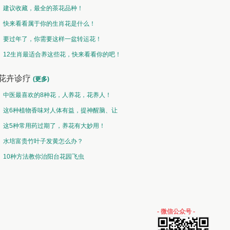
建议收藏，最全的茶花品种！
快来看看属于你的生肖花是什么！
要过年了，你需要这样一盆转运花！
12生肖最适合养这些花，快来看看你的吧！
花卉诊疗
(更多)
中医最喜欢的8种花，人养花，花养人！
这6种植物香味对人体有益，提神醒脑、让
你睡的香、身体棒。
这5种常用药过期了，养花有大妙用！
水培富贵竹叶子发黄怎么办？
10种方法教你治阳台花园飞虫
- 微信公众号 -