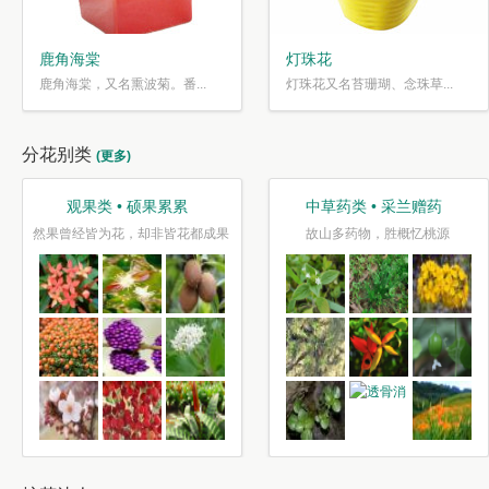
鹿角海棠
灯珠花
鹿角海棠，又名熏波菊。番...
灯珠花又名苔珊瑚、念珠草...
分花别类
(更多)
观果类 • 硕果累累
中草药类 • 采兰赠药
然果曾经皆为花，却非皆花都成果
故山多药物，胜概忆桃源