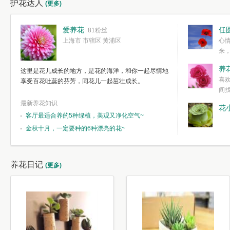
护花达人
(更多)
爱养花
任
81粉丝
上海市 市辖区 黄浦区
心
来
度。种一株简
养
这里是花儿成长的地方，是花的海洋，和你一起尽情地
简单愉快的心
喜
享受百花吐蕊的芬芳，同花儿一起茁壮成长。
我们自己复杂
间
最新养花知识
花
客厅最适合养的5种绿植，美观又净化空气~
金秋十月，一定要种的6种漂亮的花~
养花日记
(更多)