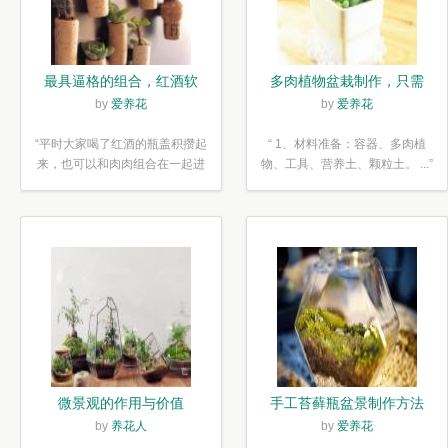
最具逼格的组合，红酒软
多肉植物盆栽制作，只需
木塞diy多肉植物盆栽
简单6步
by
爱养花
by
爱养花
“平时大家喝了红酒的瓶盖积攒起
“ 1、材料准备：容器、多肉植
来，也可以和肉肉组合在一起进
物、工具、营养土、颗粒土。 ...”
行废...”
微景观的作用与价值
手工苔藓瓶盆景制作方法
by
养花人
by
爱养花