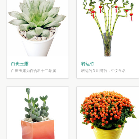
白斑玉露
转运竹
白斑玉露为百合科十二卷属...
转运竹又叫弯竹，中文学名...