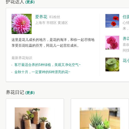
护花达人
(更多)
爱养花
任
81粉丝
上海市 市辖区 黄浦区
心
来
度。种一株简
养
这里是花儿成长的地方，是花的海洋，和你一起尽情地
简单愉快的心
喜
享受百花吐蕊的芬芳，同花儿一起茁壮成长。
我们自己复杂
间
最新养花知识
花
客厅最适合养的5种绿植，美观又净化空气~
金秋十月，一定要种的6种漂亮的花~
养花日记
(更多)