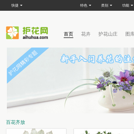
快捷
特色
类别
功能
首页
花卉
护花山庄
图
百花齐放