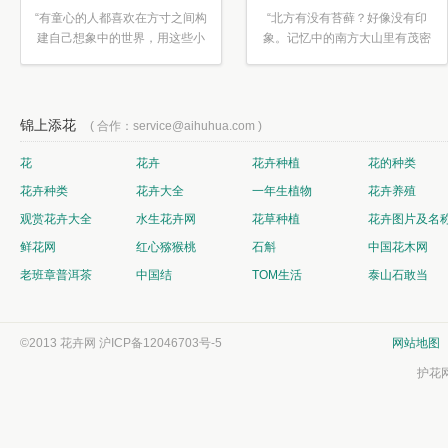
“有童心的人都喜欢在方寸之间构
“北方有没有苔藓？好像没有印
建自己想象中的世界，用这些小
象。记忆中的南方大山里有茂密
素材...”
的蕨类...”
锦上添花
( 合作：service@aihuhua.com )
花
花卉
花卉种植
花的种类
花卉种类
花卉大全
一年生植物
花卉养殖
观赏花卉大全
水生花卉网
花草种植
花卉图片及名
鲜花网
红心猕猴桃
石斛
中国花木网
老班章普洱茶
中国结
TOM生活
泰山石敢当
©2013 花卉网
沪ICP备12046703号-5
网站地图
护花网