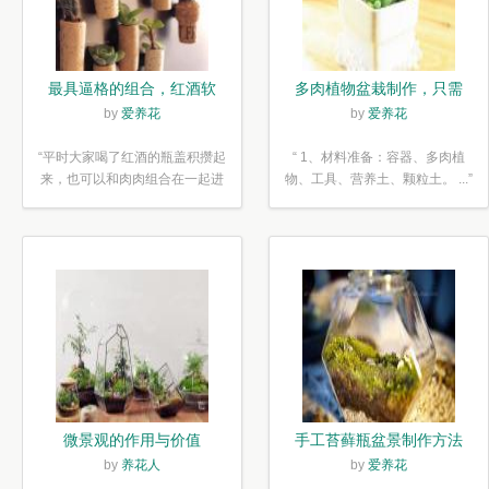
最具逼格的组合，红酒软
多肉植物盆栽制作，只需
木塞diy多肉植物盆栽
简单6步
by
爱养花
by
爱养花
“平时大家喝了红酒的瓶盖积攒起
“ 1、材料准备：容器、多肉植
来，也可以和肉肉组合在一起进
物、工具、营养土、颗粒土。 ...”
行废...”
微景观的作用与价值
手工苔藓瓶盆景制作方法
by
养花人
by
爱养花