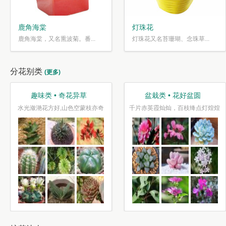
鹿角海棠
灯珠花
鹿角海棠，又名熏波菊。番...
灯珠花又名苔珊瑚、念珠草...
分花别类
(更多)
趣味类 • 奇花异草
盆栽类 • 花好盆圆
水光潋滟花方好,山色空蒙枝亦奇
千片赤英霞灿灿，百枝绛点灯煌煌