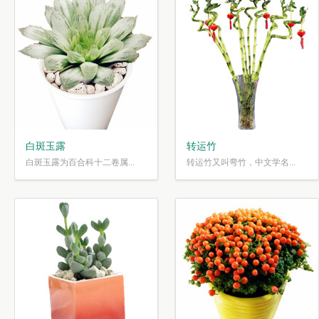
白斑玉露
转运竹
白斑玉露为百合科十二卷属...
转运竹又叫弯竹，中文学名...