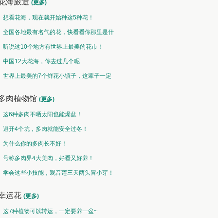
花海旅途
(更多)
想看花海，现在就开始种这5种花！
全国各地最有名气的花，快看看你那里是什
么花儿！
听说这10个地方有世界上最美的花市！
中国12大花海，你去过几个呢
世界上最美的7个鲜花小镇子，这辈子一定
要去一次！
多肉植物馆
(更多)
这6种多肉不晒太阳也能爆盆！
避开4个坑，多肉就能安全过冬！
为什么你的多肉长不好！
号称多肉界4大美肉，好看又好养！
学会这些小技能，观音莲三天两头冒小芽！
幸运花
(更多)
这7种植物可以转运，一定要养一盆~