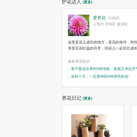
护花达人
(更多)
爱养花
81粉丝
上海市 市辖区 黄浦区
这里是花儿成长的地方，是花的海洋，和
享受百花吐蕊的芬芳，同花儿一起茁壮成
最新养花知识
客厅最适合养的5种绿植，美观又净化空
金秋十月，一定要种的6种漂亮的花~
养花日记
(更多)