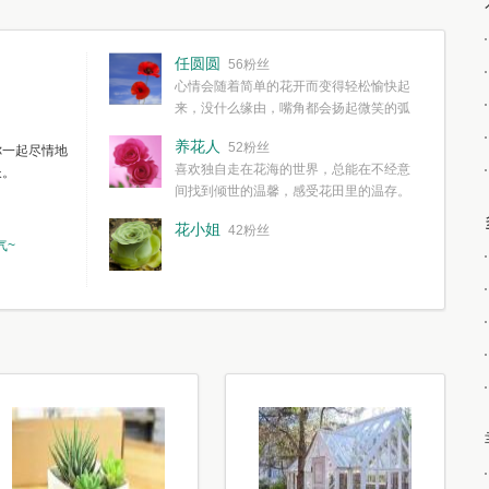
任圆圆
56粉丝
心情会随着简单的花开而变得轻松愉快起
来，没什么缘由，嘴角都会扬起微笑的弧
度。种一株简单的花，欣赏一种简单的美，拥有一种
养花人
52粉丝
你一起尽情地
简单愉快的心情，这些都不需要想得太多，其实都是
喜欢独自走在花海的世界，总能在不经意
长。
我们自己复杂了生活和心境。
间找到倾世的温馨，感受花田里的温存。
花小姐
42粉丝
气~