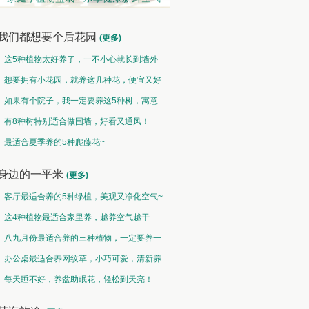
我们都想要个后花园
(更多)
这5种植物太好养了，一不小心就长到墙外
了~
想要拥有小花园，就养这几种花，便宜又好
养！
如果有个院子，我一定要养这5种树，寓意
特别好！
有8种树特别适合做围墙，好看又通风！
趣味类 • 奇花异草
盆栽类 • 花好盆圆
最适合夏季养的5种爬藤花~
水光潋滟花方好,山色空蒙枝亦奇
千片赤英霞灿灿，百枝绛点灯煌煌
身边的一平米
(更多)
客厅最适合养的5种绿植，美观又净化空气~
这4种植物最适合家里养，越养空气越干
净！
八九月份最适合养的三种植物，一定要养一
盆呀~
办公桌最适合养网纹草，小巧可爱，清新养
眼！
每天睡不好，养盆助眠花，轻松到天亮！