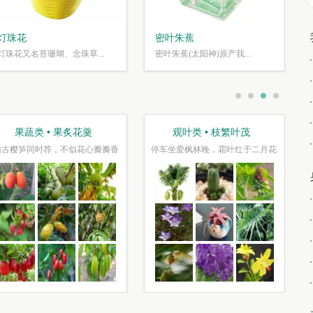
灯珠花
密叶朱蕉
灯珠花又名苔珊瑚、念珠草...
密叶朱蕉(太阳神)原产我...
果蔬类 • 果炙花羹
观叶类 • 枝繁叶茂
山古樱笋同时荐，不似花心瓣瓣香
停车坐爱枫林晚，霜叶红于二月花