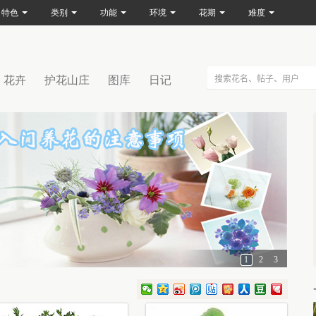
特色
类别
功能
环境
花期
难度
花卉
护花山庄
图库
日记
1
2
3