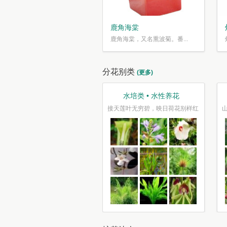
鹿角海棠
鹿角海棠，又名熏波菊。番...
分花别类
(更多)
芳香类 • 香气袭人
水培类 • 水性养花
花如锦叶如盖，芳香自送摇清籁
接天莲叶无穷碧，映日荷花别样红