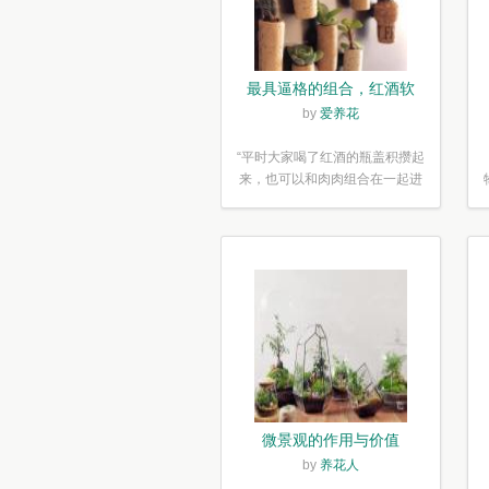
最具逼格的组合，红酒软
木塞diy多肉植物盆栽
by
爱养花
“平时大家喝了红酒的瓶盖积攒起
来，也可以和肉肉组合在一起进
行废...”
微景观的作用与价值
by
养花人