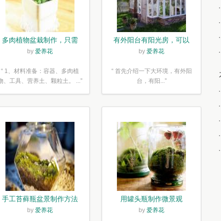
多肉植物盆栽制作，只需
有外阳台有阳光房，可以
简单6步
露养！为了肉肉，任性又
by
爱养花
by
爱养花
如何
“ 1、材料准备：容器、多肉植
“ 首先介绍一下大环境，有外阳
物、工具、营养土、颗粒土。 ...”
台，有阳...”
手工苔藓瓶盆景制作方法
用罐头瓶制作微景观
by
爱养花
by
爱养花