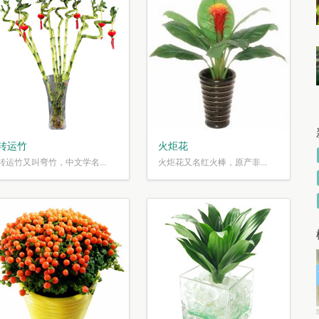
转运竹
火炬花
转运竹又叫弯竹，中文学名...
火炬花又名红火棒，原产非...