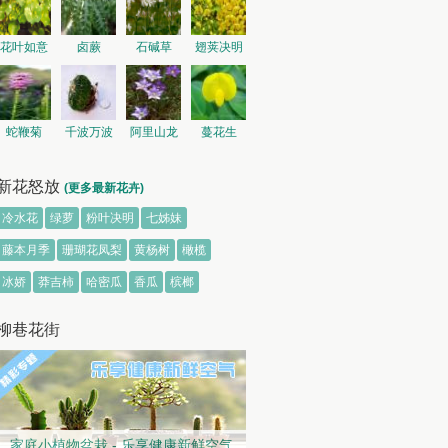
花叶如意
卤蕨
石碱草
翅荚决明
蛇鞭菊
千波万波
阿里山龙
蔓花生
胆
新花怒放
(更多最新花卉)
冷水花
绿萝
粉叶决明
七姊妹
藤本月季
珊瑚花凤梨
黄杨树
橄榄
冰娇
莽吉柿
哈密瓜
香瓜
槟榔
柳巷花街
家庭小植物盆栽 - 乐享健康新鲜空气