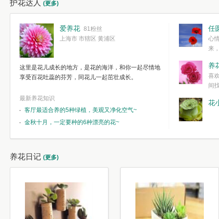
护花达人
(更多)
爱养花
任
81粉丝
上海市 市辖区 黄浦区
心
来
度。种一株简
养
这里是花儿成长的地方，是花的海洋，和你一起尽情地
简单愉快的心
喜
享受百花吐蕊的芬芳，同花儿一起茁壮成长。
我们自己复杂
间
最新养花知识
花
客厅最适合养的5种绿植，美观又净化空气~
金秋十月，一定要种的6种漂亮的花~
养花日记
(更多)