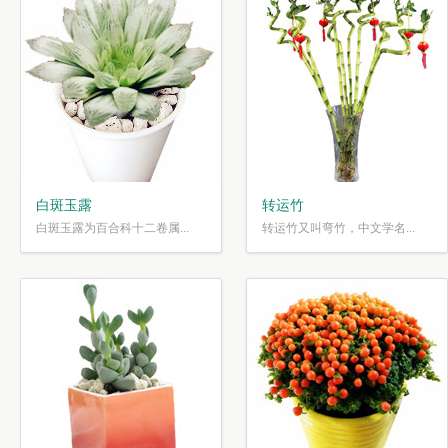
白斑玉露
转运竹
白斑玉露为百合科十二卷属...
转运竹又叫弯竹，中文学名...