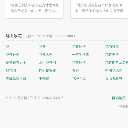
“有童心的人都喜欢在方寸之间构
“北方有没有苔藓？好像没有印
建自己想象中的世界，用这些小
象。记忆中的南方大山里有茂密
素材...”
的蕨类...”
锦上添花
( 合作：service@aihuhua.com )
花
花卉
花卉种植
花的种类
花卉种类
花卉大全
一年生植物
花卉养殖
观赏花卉大全
水生花卉网
花草种植
花卉图片及名
鲜花网
红心猕猴桃
石斛
中国花木网
老班章普洱茶
中国结
TOM生活
泰山石敢当
©2013 花卉网
沪ICP备12046703号-5
网站地图
护花网