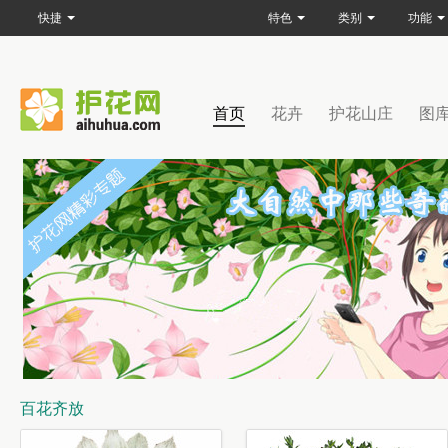
快捷
特色
类别
功能
首页
花卉
护花山庄
图
百花齐放