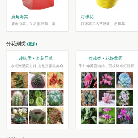
鹿角海棠
灯珠花
鹿角海棠，又名熏波菊。番...
灯珠花又名苔珊瑚、念珠草...
分花别类
(更多)
趣味类 • 奇花异草
盆栽类 • 花好盆圆
水光潋滟花方好,山色空蒙枝亦奇
千片赤英霞灿灿，百枝绛点灯煌煌