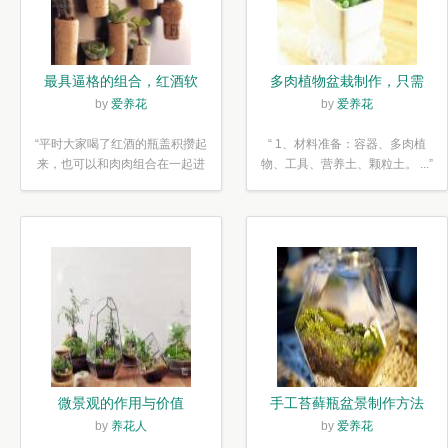
最具逼格的组合，红酒软
多肉植物盆栽制作，只需
木塞diy多肉植物盆栽
简单6步
by
爱养花
by
爱养花
“平时大家喝了红酒的瓶盖积攒起
“ 1、材料准备：容器、多肉植
来，也可以和肉肉组合在一起进
物、工具、营养土、颗粒土。 ...”
行废...”
微景观的作用与价值
手工苔藓瓶盆景制作方法
by
养花人
by
爱养花