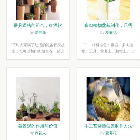
最具逼格的组合，红酒软
多肉植物盆栽制作，只需
木塞diy多肉植物盆栽
简单6步
by
爱养花
by
爱养花
“平时大家喝了红酒的瓶盖积攒起
“ 1、材料准备：容器、多肉植
来，也可以和肉肉组合在一起进
物、工具、营养土、颗粒土。 ...”
行废...”
微景观的作用与价值
手工苔藓瓶盆景制作方法
by
养花人
by
爱养花