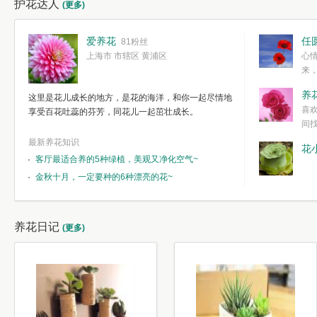
护花达人
(更多)
爱养花
任
81粉丝
上海市 市辖区 黄浦区
心
来
度。种一株简
养
这里是花儿成长的地方，是花的海洋，和你一起尽情地
简单愉快的心
喜
享受百花吐蕊的芬芳，同花儿一起茁壮成长。
我们自己复杂
间
最新养花知识
花
客厅最适合养的5种绿植，美观又净化空气~
金秋十月，一定要种的6种漂亮的花~
养花日记
(更多)