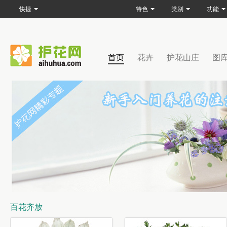
快捷
特色
类别
功能
首页
花卉
护花山庄
图
百花齐放