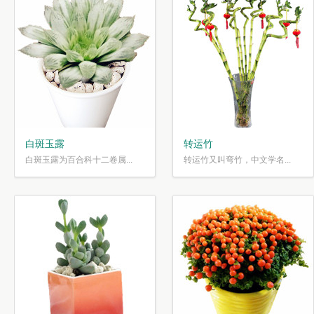
白斑玉露
转运竹
白斑玉露为百合科十二卷属...
转运竹又叫弯竹，中文学名...