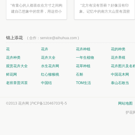
“有童心的人都喜欢在方寸之间构
“北方有没有苔藓？好像没有印
建自己想象中的世界，用这些小
象。记忆中的南方大山里有茂密
素材...”
的蕨类...”
锦上添花
( 合作：service@aihuhua.com )
花
花卉
花卉种植
花的种类
花卉种类
花卉大全
一年生植物
花卉养殖
观赏花卉大全
水生花卉网
花草种植
花卉图片及名
鲜花网
红心猕猴桃
石斛
中国花木网
老班章普洱茶
中国结
TOM生活
泰山石敢当
©2013 花卉网
沪ICP备12046703号-5
网站地图
护花网