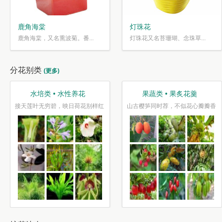
鹿角海棠
灯珠花
鹿角海棠，又名熏波菊。番...
灯珠花又名苔珊瑚、念珠草...
分花别类
(更多)
水培类 • 水性养花
果蔬类 • 果炙花羹
接天莲叶无穷碧，映日荷花别样红
山古樱笋同时荐，不似花心瓣瓣香