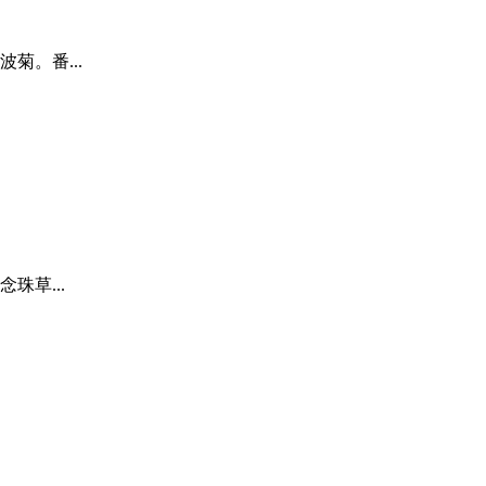
菊。番...
珠草...