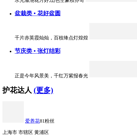
水光潋滟花方好,山色空蒙枝亦奇
盆栽类 • 花好盆圆
千片赤英霞灿灿，百枝绛点灯煌煌
节庆类 • 张灯结彩
正是今年风景美，千红万紫报春光
护花达人
(更多)
爱养花
81粉丝
上海市 市辖区 黄浦区