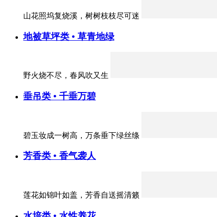
山花照坞复烧溪，树树枝枝尽可迷
地被草坪类 • 草青地绿
野火烧不尽，春风吹又生
垂吊类 • 千垂万碧
碧玉妆成一树高，万条垂下绿丝绦
芳香类 • 香气袭人
莲花如锦叶如盖，芳香自送摇清籁
水培类 • 水性养花