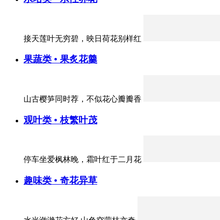
接天莲叶无穷碧，映日荷花别样红
果蔬类 • 果炙花羹
山古樱笋同时荐，不似花心瓣瓣香
观叶类 • 枝繁叶茂
停车坐爱枫林晚，霜叶红于二月花
趣味类 • 奇花异草