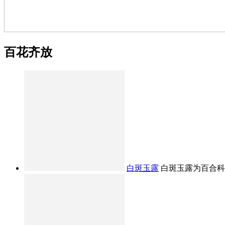
百花齐放
白斑玉露
白斑玉露为百合科十