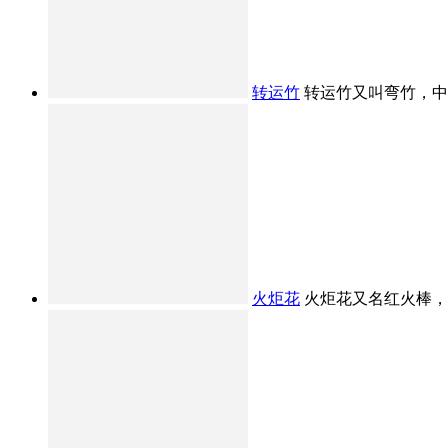
转运竹
转运竹又叫弯竹，中文
火炬花
火炬花又名红火棒，原