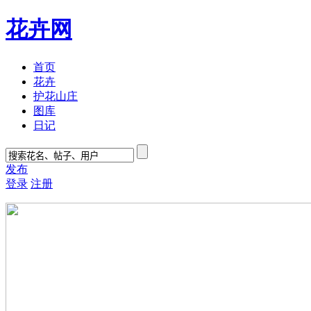
花卉网
首页
花卉
护花山庄
图库
日记
发布
登录
注册