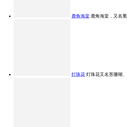
鹿角海棠
鹿角海棠，又名熏波
灯珠花
灯珠花又名苔珊瑚、念