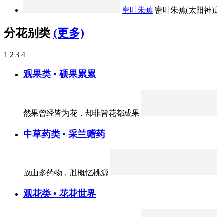
密叶朱蕉
密叶朱蕉(太阳神)原
分花别类
(更多)
1
2
3
4
观果类 • 硕果累累
然果曾经皆为花，却非皆花都成果
中草药类 • 采兰赠药
故山多药物，胜概忆桃源
观花类 • 花花世界