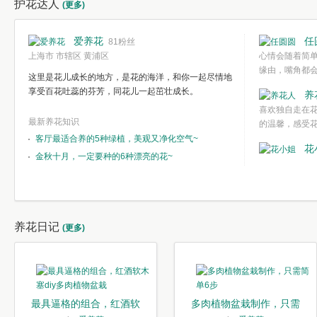
护花达人
(更多)
爱养花
任
81粉丝
上海市 市辖区 黄浦区
心情会随着简
缘由，嘴角都
这里是花儿成长的地方，是花的海洋，和你一起尽情地
欣赏一种简单
享受百花吐蕊的芬芳，同花儿一起茁壮成长。
养
都不需要想得
喜欢独自走在
心境。
最新养花知识
的温馨，感受
客厅最适合养的5种绿植，美观又净化空气~
花
金秋十月，一定要种的6种漂亮的花~
养花日记
(更多)
最具逼格的组合，红酒软
多肉植物盆栽制作，只需