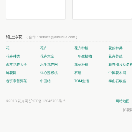
锦上添花
( 合作：service@aihuhua.com )
花
花卉
花卉种植
花的种类
花卉种类
花卉大全
一年生植物
花卉养殖
观赏花卉大全
水生花卉网
花草种植
花卉图片及名
鲜花网
红心猕猴桃
石斛
中国花木网
老班章普洱茶
中国结
TOM生活
泰山石敢当
©2013 花卉网
沪ICP备12046703号-5
网站地图
护花网