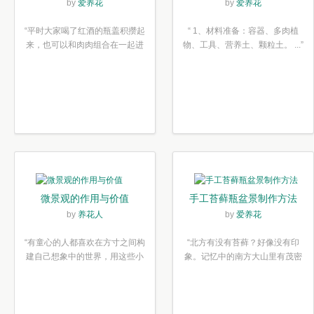
木塞diy多肉植物盆栽
简单6步
by
爱养花
by
爱养花
“平时大家喝了红酒的瓶盖积攒起
“ 1、材料准备：容器、多肉植
来，也可以和肉肉组合在一起进
物、工具、营养土、颗粒土。 ...”
行废...”
微景观的作用与价值
手工苔藓瓶盆景制作方法
by
养花人
by
爱养花
“有童心的人都喜欢在方寸之间构
“北方有没有苔藓？好像没有印
建自己想象中的世界，用这些小
象。记忆中的南方大山里有茂密
素材...”
的蕨类...”