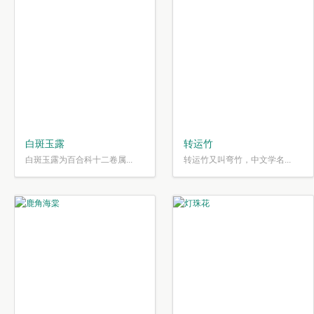
白斑玉露
转运竹
白斑玉露为百合科十二卷属...
转运竹又叫弯竹，中文学名...