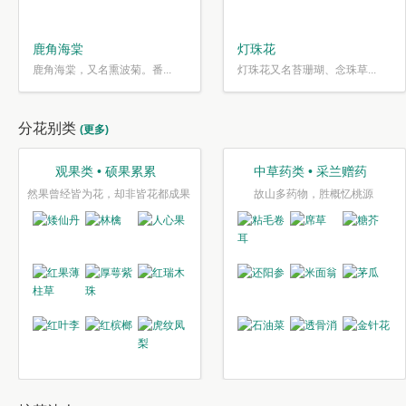
鹿角海棠
灯珠花
鹿角海棠，又名熏波菊。番...
灯珠花又名苔珊瑚、念珠草...
分花别类
(更多)
观果类 • 硕果累累
中草药类 • 采兰赠药
然果曾经皆为花，却非皆花都成果
故山多药物，胜概忆桃源