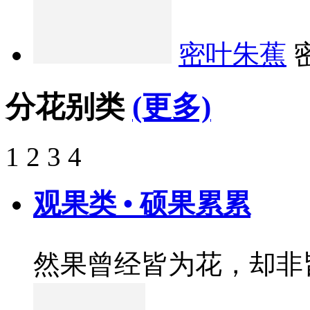
密叶朱蕉
分花别类
(更多)
1
2
3
4
观果类 • 硕果累累
然果曾经皆为花，却非