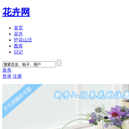
花卉网
首页
花卉
护花山庄
图库
日记
发布
登录
注册