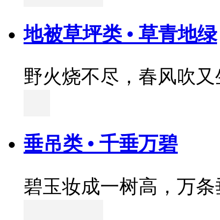
地被草坪类 • 草青地绿
野火烧不尽，春风吹又
垂吊类 • 千垂万碧
碧玉妆成一树高，万条