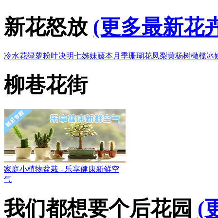
新花怒放
(更多最新花卉
冷水花
绿萝
粉叶决明
七姊妹
藤本月季
珊瑚花凤梨
黄杨树
橄榄
冰
柳巷花街
家庭小植物盆栽 - 乐享健康新鲜空
气
我们都想要个后花园
(