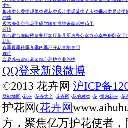
类别
趣味类
芳香类
观果类
观花类
观叶类
观茎类
节庆类
垂吊类
果蔬类
功能
观赏
净化空气
吸甲醛
防辐射
提神
杀菌
驱蚊
药用
环境
阳台
窗台
庭院
楼顶
餐厅
客厅
茶几
厨房
办公室
办公桌
书房
卧室
卫
花期
春季
夏季
秋季
冬季
四季
不开花
喜阳
喜阴
难度
容易养殖
留心养殖
精心养护
专业养护
QQ登录
新浪微博
©2013 花卉网
沪ICP备120
网站地图
·
花卉
·
花卉大全
·
花卉网
·
花的种类
·
花
·
室内花卉
·
花
护花网(
花卉网
www.aih
方，聚焦亿万护花使者，