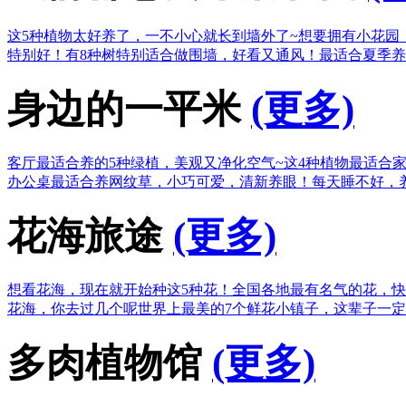
这5种植物太好养了，一不小心就长到墙外了~
想要拥有小花园
特别好！
有8种树特别适合做围墙，好看又通风！
最适合夏季养
身边的一平米
(更多)
客厅最适合养的5种绿植，美观又净化空气~
这4种植物最适合
办公桌最适合养网纹草，小巧可爱，清新养眼！
每天睡不好，
花海旅途
(更多)
想看花海，现在就开始种这5种花！
全国各地最有名气的花，快
花海，你去过几个呢
世界上最美的7个鲜花小镇子，这辈子一
多肉植物馆
(更多)