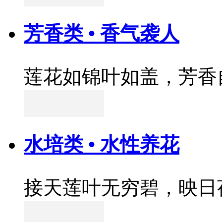
芳香类 • 香气袭人
莲花如锦叶如盖，芳香
水培类 • 水性养花
接天莲叶无穷碧，映日