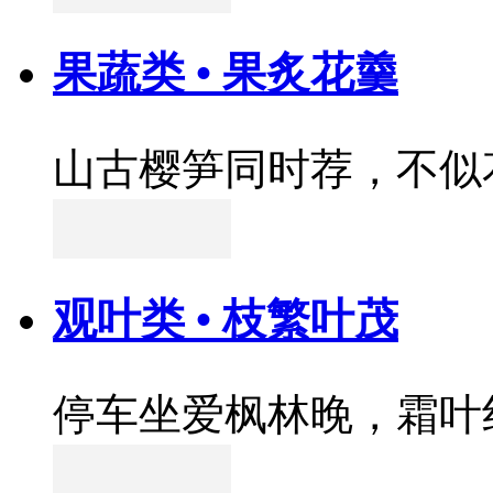
果蔬类 • 果炙花羹
山古樱笋同时荐，不似
观叶类 • 枝繁叶茂
停车坐爱枫林晚，霜叶