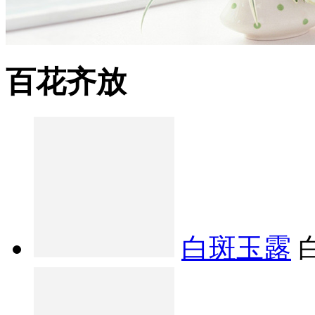
百花齐放
白斑玉露