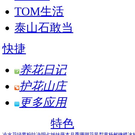
TOM生活
泰山石敢当
快捷
养花日记
护花山庄
更多应用
特色
冷水花
绿萝
粉叶决明
七姊妹
藤本月季
珊瑚花凤梨
黄杨树
橄榄
冰