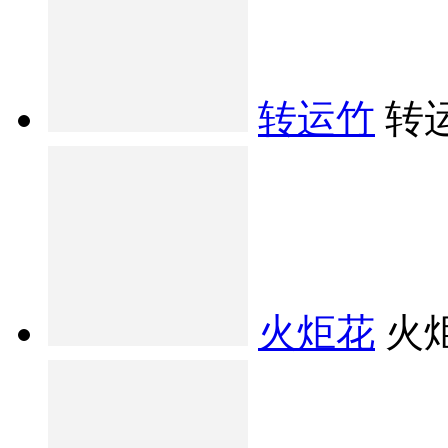
转运竹
转
火炬花
火