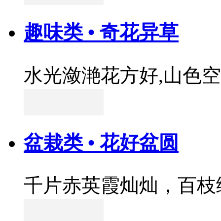
趣味类 • 奇花异草
水光潋滟花方好,山色
盆栽类 • 花好盆圆
千片赤英霞灿灿，百枝