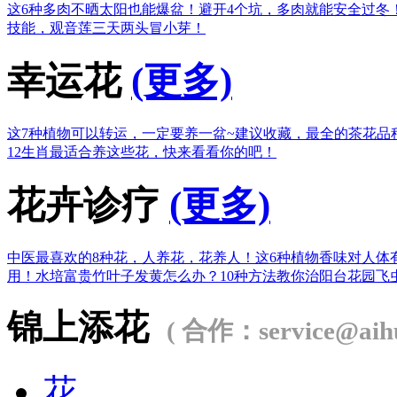
这6种多肉不晒太阳也能爆盆！
避开4个坑，多肉就能安全过冬
技能，观音莲三天两头冒小芽！
幸运花
(更多)
这7种植物可以转运，一定要养一盆~
建议收藏，最全的茶花品
12生肖最适合养这些花，快来看看你的吧！
花卉诊疗
(更多)
中医最喜欢的8种花，人养花，花养人！
这6种植物香味对人体
用！
水培富贵竹叶子发黄怎么办？
10种方法教你治阳台花园飞
锦上添花
( 合作：service@aihu
花