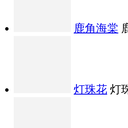
鹿角海棠
灯珠花
灯