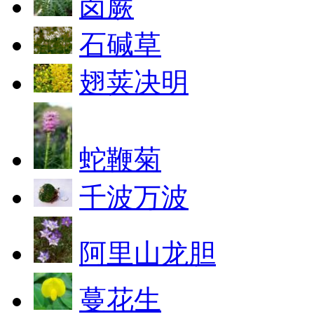
卤蕨
石碱草
翅荚决明
蛇鞭菊
千波万波
阿里山龙胆
蔓花生