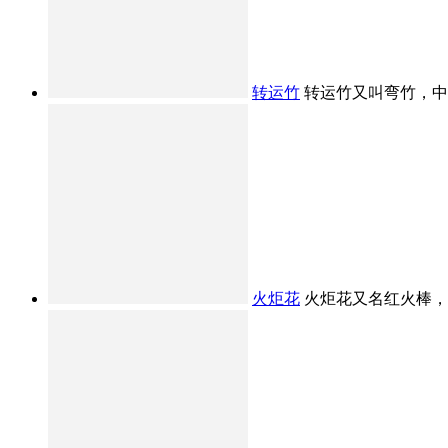
转运竹
转运竹又叫弯竹，中文
火炬花
火炬花又名红火棒，原