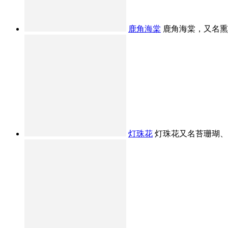
鹿角海棠
鹿角海棠，又名熏波
灯珠花
灯珠花又名苔珊瑚、念