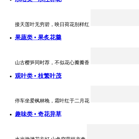
接天莲叶无穷碧，映日荷花别样红
果蔬类 • 果炙花羹
山古樱笋同时荐，不似花心瓣瓣香
观叶类 • 枝繁叶茂
停车坐爱枫林晚，霜叶红于二月花
趣味类 • 奇花异草