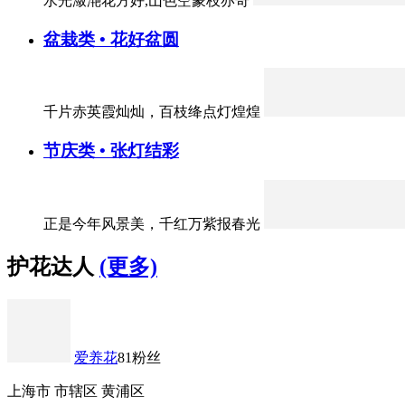
水光潋滟花方好,山色空蒙枝亦奇
盆栽类 • 花好盆圆
千片赤英霞灿灿，百枝绛点灯煌煌
节庆类 • 张灯结彩
正是今年风景美，千红万紫报春光
护花达人
(更多)
爱养花
81粉丝
上海市 市辖区 黄浦区