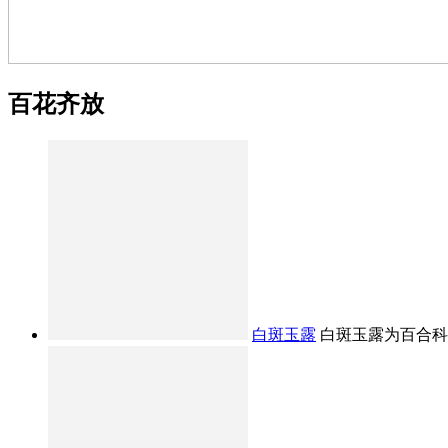
百花齐放
白斑玉露
白斑玉露为百合科十