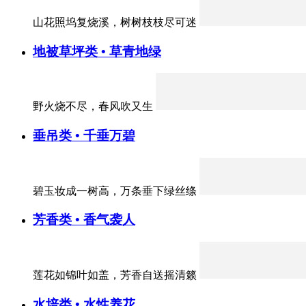
山花照坞复烧溪，树树枝枝尽可迷
地被草坪类 • 草青地绿
野火烧不尽，春风吹又生
垂吊类 • 千垂万碧
碧玉妆成一树高，万条垂下绿丝绦
芳香类 • 香气袭人
莲花如锦叶如盖，芳香自送摇清籁
水培类 • 水性养花