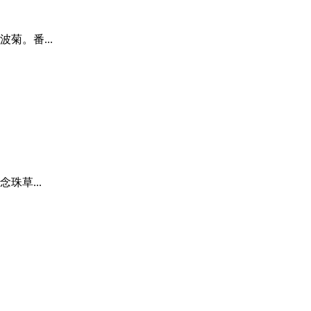
菊。番...
珠草...