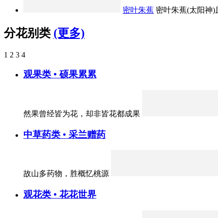
密叶朱蕉
密叶朱蕉(太阳神)原
分花别类
(更多)
1
2
3
4
观果类 • 硕果累累
然果曾经皆为花，却非皆花都成果
中草药类 • 采兰赠药
故山多药物，胜概忆桃源
观花类 • 花花世界