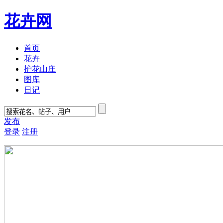
花卉网
首页
花卉
护花山庄
图库
日记
发布
登录
注册