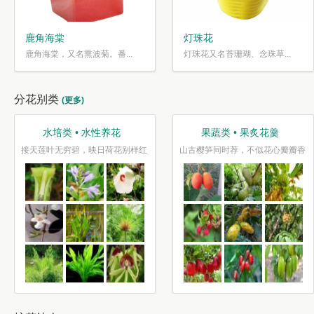
鹿角海棠
灯珠花
鹿角海棠，又名熏波菊。番...
灯珠花又名苔珊瑚、念珠草...
分花别类
(更多)
水培类 • 水性养花
果蔬类 • 果炙花羹
接天莲叶无穷碧，映日荷花别样红
山古樱笋同时荐，不似花心瓣瓣香