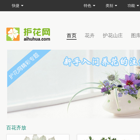
快捷
特色
类别
功能
首页
花卉
护花山庄
图
百花齐放