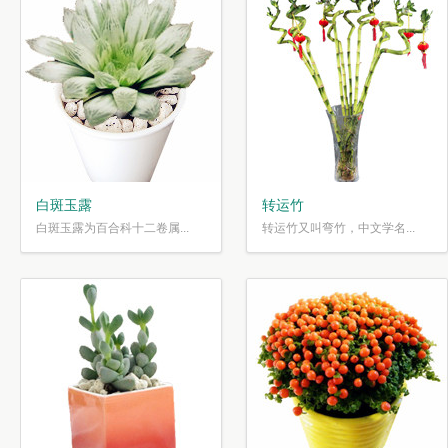
白斑玉露
转运竹
白斑玉露为百合科十二卷属...
转运竹又叫弯竹，中文学名...