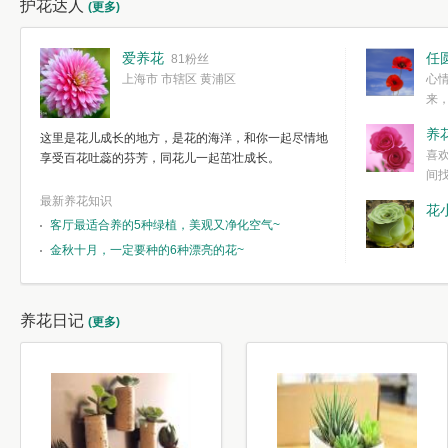
护花达人
(更多)
爱养花
任
81粉丝
上海市 市辖区 黄浦区
心
来
度。种一株简
养
这里是花儿成长的地方，是花的海洋，和你一起尽情地
简单愉快的心
喜
享受百花吐蕊的芬芳，同花儿一起茁壮成长。
我们自己复杂
间
最新养花知识
花
客厅最适合养的5种绿植，美观又净化空气~
金秋十月，一定要种的6种漂亮的花~
养花日记
(更多)