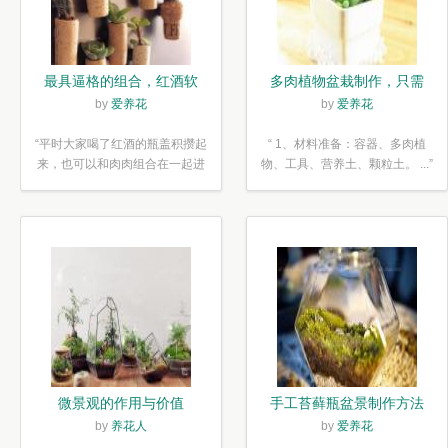
最具逼格的组合，红酒软
多肉植物盆栽制作，只需
木塞diy多肉植物盆栽
简单6步
by
爱养花
by
爱养花
“平时大家喝了红酒的瓶盖积攒起
“ 1、材料准备：容器、多肉植
来，也可以和肉肉组合在一起进
物、工具、营养土、颗粒土。 ...”
行废...”
微景观的作用与价值
手工苔藓瓶盆景制作方法
by
养花人
by
爱养花