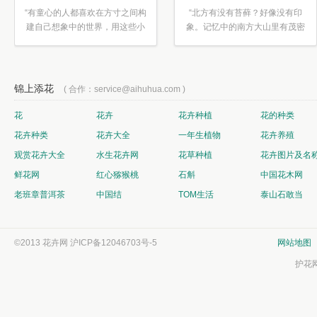
“有童心的人都喜欢在方寸之间构
“北方有没有苔藓？好像没有印
建自己想象中的世界，用这些小
象。记忆中的南方大山里有茂密
素材...”
的蕨类...”
锦上添花
( 合作：service@aihuhua.com )
花
花卉
花卉种植
花的种类
花卉种类
花卉大全
一年生植物
花卉养殖
观赏花卉大全
水生花卉网
花草种植
花卉图片及名
鲜花网
红心猕猴桃
石斛
中国花木网
老班章普洱茶
中国结
TOM生活
泰山石敢当
©2013 花卉网
沪ICP备12046703号-5
网站地图
护花网