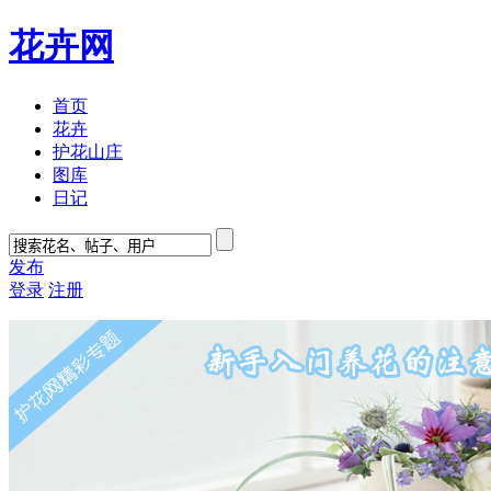
花卉网
首页
花卉
护花山庄
图库
日记
发布
登录
注册