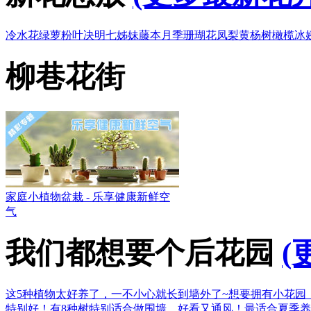
冷水花
绿萝
粉叶决明
七姊妹
藤本月季
珊瑚花凤梨
黄杨树
橄榄
冰
柳巷花街
家庭小植物盆栽 - 乐享健康新鲜空
气
我们都想要个后花园
(
这5种植物太好养了，一不小心就长到墙外了~
想要拥有小花园
特别好！
有8种树特别适合做围墙，好看又通风！
最适合夏季养