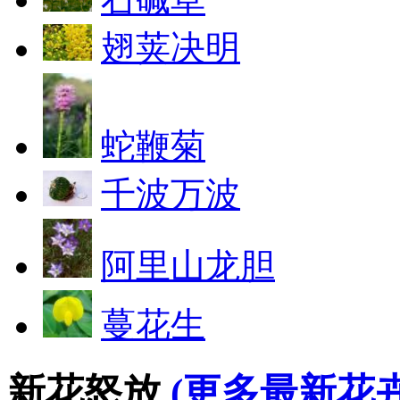
翅荚决明
蛇鞭菊
千波万波
阿里山龙胆
蔓花生
新花怒放
(更多最新花卉