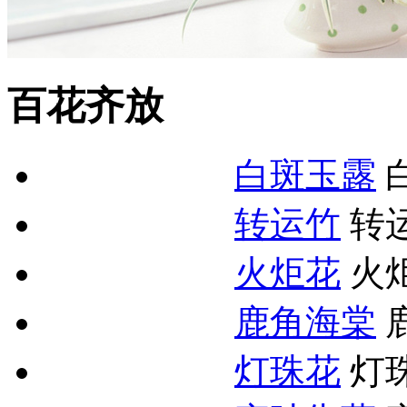
百花齐放
白斑玉露
转运竹
转
火炬花
火
鹿角海棠
灯珠花
灯