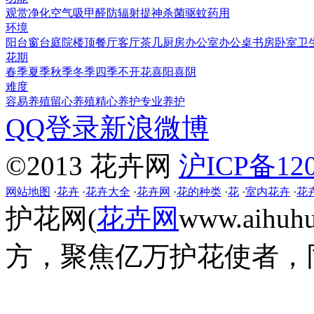
观赏
净化空气
吸甲醛
防辐射
提神
杀菌
驱蚊
药用
环境
阳台
窗台
庭院
楼顶
餐厅
客厅
茶几
厨房
办公室
办公桌
书房
卧室
卫
花期
春季
夏季
秋季
冬季
四季
不开花
喜阳
喜阴
难度
容易养殖
留心养殖
精心养护
专业养护
QQ登录
新浪微博
©2013 花卉网
沪ICP备120
网站地图
·
花卉
·
花卉大全
·
花卉网
·
花的种类
·
花
·
室内花卉
·
花
护花网(
花卉网
www.aih
方，聚焦亿万护花使者，