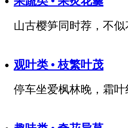
果蔬类 • 果炙花羹
山古樱笋同时荐，不似
观叶类 • 枝繁叶茂
停车坐爱枫林晚，霜叶