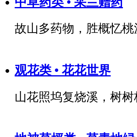
中草药类 • 采兰赠药
故山多药物，胜概忆桃
观花类 • 花花世界
山花照坞复烧溪，树树