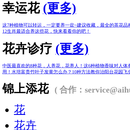
幸运花
(更多)
这7种植物可以转运，一定要养一盆~
建议收藏，最全的茶花品
12生肖最适合养这些花，快来看看你的吧！
花卉诊疗
(更多)
中医最喜欢的8种花，人养花，花养人！
这6种植物香味对人体
用！
水培富贵竹叶子发黄怎么办？
10种方法教你治阳台花园飞
锦上添花
( 合作：service@aihu
花
花卉