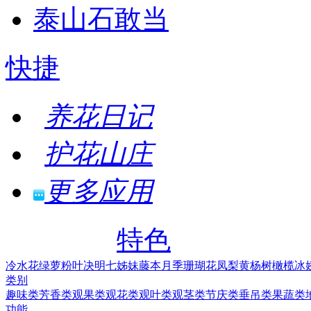
泰山石敢当
快捷
养花日记
护花山庄
更多应用
特色
冷水花
绿萝
粉叶决明
七姊妹
藤本月季
珊瑚花凤梨
黄杨树
橄榄
冰
类别
趣味类
芳香类
观果类
观花类
观叶类
观茎类
节庆类
垂吊类
果蔬类
功能