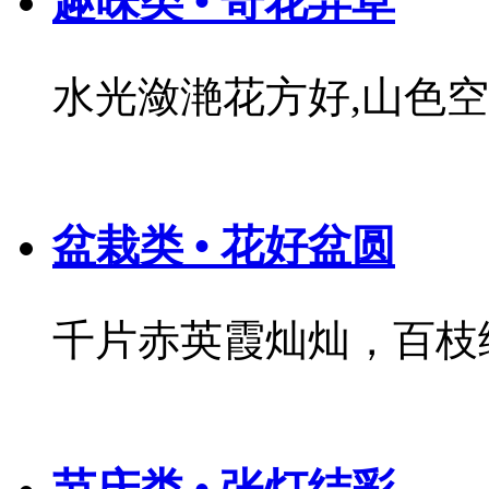
趣味类 • 奇花异草
水光潋滟花方好,山色
盆栽类 • 花好盆圆
千片赤英霞灿灿，百枝