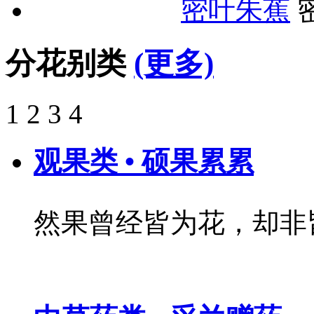
密叶朱蕉
分花别类
(更多)
1
2
3
4
观果类 • 硕果累累
然果曾经皆为花，却非