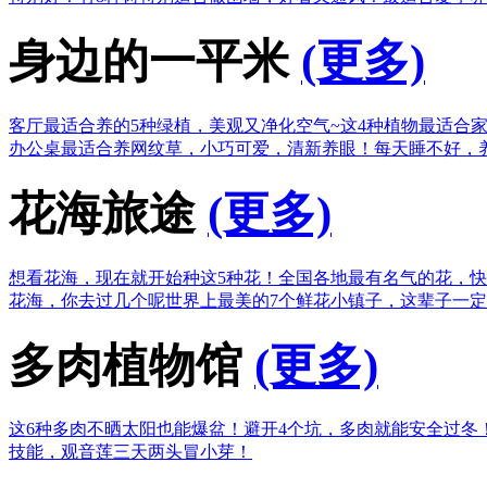
身边的一平米
(更多)
客厅最适合养的5种绿植，美观又净化空气~
这4种植物最适合
办公桌最适合养网纹草，小巧可爱，清新养眼！
每天睡不好，
花海旅途
(更多)
想看花海，现在就开始种这5种花！
全国各地最有名气的花，快
花海，你去过几个呢
世界上最美的7个鲜花小镇子，这辈子一
多肉植物馆
(更多)
这6种多肉不晒太阳也能爆盆！
避开4个坑，多肉就能安全过冬
技能，观音莲三天两头冒小芽！