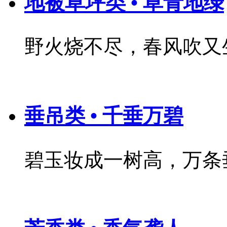
地被草坪类 • 草青地绿
野火烧不尽，春风吹又
垂吊类 • 千垂万碧
碧玉妆成一树高，万条