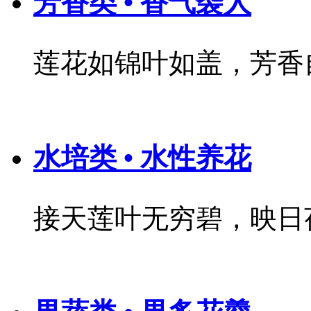
芳香类 • 香气袭人
莲花如锦叶如盖，芳香
水培类 • 水性养花
接天莲叶无穷碧，映日