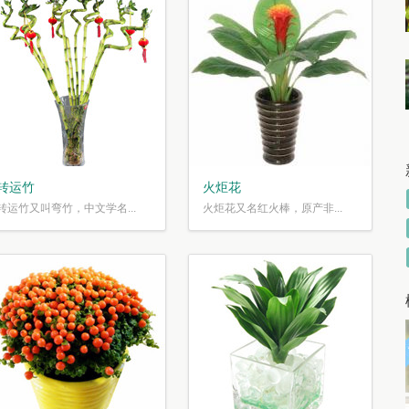
转运竹
火炬花
转运竹又叫弯竹，中文学名...
火炬花又名红火棒，原产非...