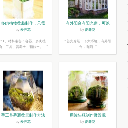
多肉植物盆栽制作，只需
有外阳台有阳光房，可以
简单6步
露养！为了肉肉，任性又
by
爱养花
by
爱养花
如何
“ 1、材料准备：容器、多肉植
“ 首先介绍一下大环境，有外阳
物、工具、营养土、颗粒土。 ...”
台，有阳...”
手工苔藓瓶盆景制作方法
用罐头瓶制作微景观
by
爱养花
by
爱养花