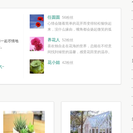
任圆圆
56粉丝
心情会随着简单的花开而变得轻松愉快起
来，没什么缘由，嘴角都会扬起微笑的弧
度。种一株简单的花，欣赏一种简单的美，拥有一种
养花人
52粉丝
你一起尽情地
简单愉快的心情，这些都不需要想得太多，其实都是
喜欢独自走在花海的世界，总能在不经意
长。
我们自己复杂了生活和心境。
间找到倾世的温馨，感受花田里的温存。
花小姐
42粉丝
气~