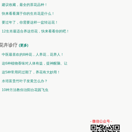
建议收藏，最全的茶花品种！
快来看看属于你的生肖花是什么！
要过年了，你需要这样一盆转运花！
12生肖最适合养这些花，快来看看你的吧！
花卉诊疗
(更多)
中医最喜欢的8种花，人养花，花养人！
这6种植物香味对人体有益，提神醒脑、让
你睡的香、身体棒。
这5种常用药过期了，养花有大妙用！
水培富贵竹叶子发黄怎么办？
10种方法教你治阳台花园飞虫
- 微信公众号 -