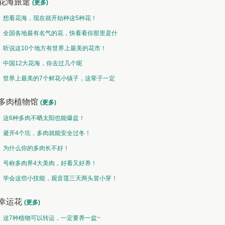
花海旅途
(更多)
想看花海，现在就开始种这5种花！
全国各地最有名气的花，快看看你那里是什
么花儿！
听说这10个地方有世界上最美的花市！
中国12大花海，你去过几个呢
世界上最美的7个鲜花小镇子，这辈子一定
要去一次！
多肉植物馆
(更多)
这6种多肉不晒太阳也能爆盆！
避开4个坑，多肉就能安全过冬！
为什么你的多肉长不好！
号称多肉界4大美肉，好看又好养！
学会这些小技能，观音莲三天两头冒小芽！
幸运花
(更多)
这7种植物可以转运，一定要养一盆~