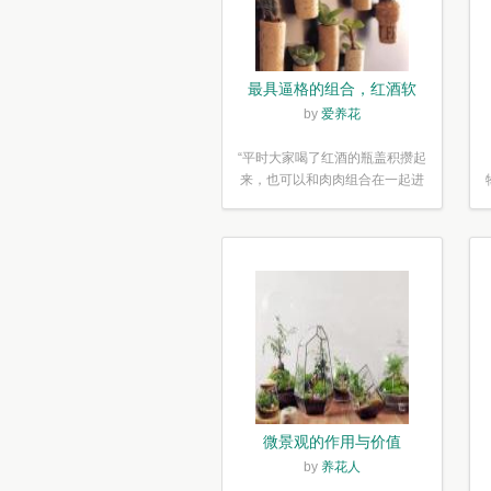
最具逼格的组合，红酒软
木塞diy多肉植物盆栽
by
爱养花
“平时大家喝了红酒的瓶盖积攒起
来，也可以和肉肉组合在一起进
行废...”
微景观的作用与价值
by
养花人