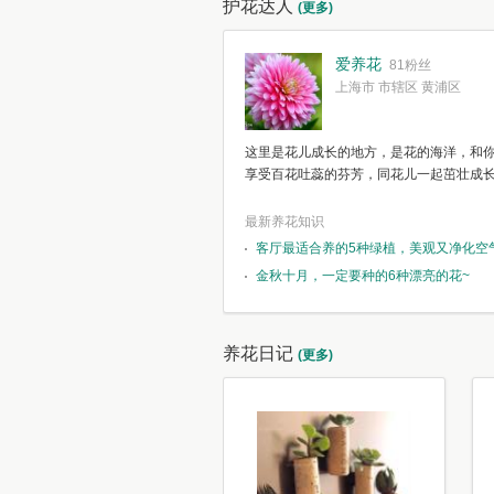
护花达人
(更多)
爱养花
81粉丝
上海市 市辖区 黄浦区
这里是花儿成长的地方，是花的海洋，和
享受百花吐蕊的芬芳，同花儿一起茁壮成
最新养花知识
客厅最适合养的5种绿植，美观又净化空
金秋十月，一定要种的6种漂亮的花~
养花日记
(更多)