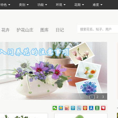
特色
类别
功能
环境
花期
难度
花卉
护花山庄
图库
日记
1
2
3