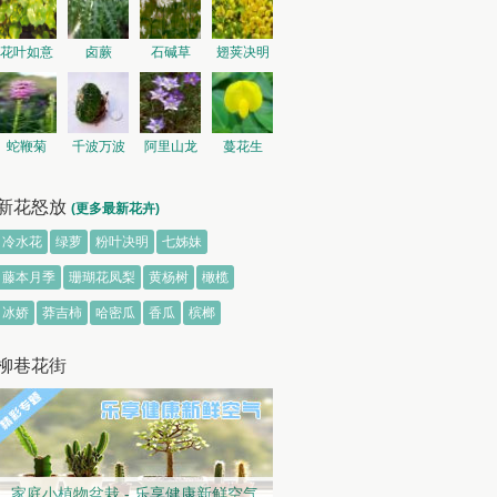
花叶如意
卤蕨
石碱草
翅荚决明
蛇鞭菊
千波万波
阿里山龙
蔓花生
胆
新花怒放
(更多最新花卉)
冷水花
绿萝
粉叶决明
七姊妹
藤本月季
珊瑚花凤梨
黄杨树
橄榄
冰娇
莽吉柿
哈密瓜
香瓜
槟榔
柳巷花街
家庭小植物盆栽 - 乐享健康新鲜空气