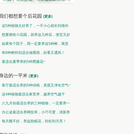
我们都想要个后花园
(更多)
这5种植物太好养了，一不小心就长到墙外
了~
想要拥有小花园，就养这几种花，便宜又好
养！
如果有个院子，我一定要养这5种树，寓意
特别好！
有8种树特别适合做围墙，好看又通风！
趣味类 • 奇花异草
盆栽类 • 花好盆圆
最适合夏季养的5种爬藤花~
水光潋滟花方好,山色空蒙枝亦奇
千片赤英霞灿灿，百枝绛点灯煌煌
身边的一平米
(更多)
客厅最适合养的5种绿植，美观又净化空气~
这4种植物最适合家里养，越养空气越干
净！
八九月份最适合养的三种植物，一定要养一
盆呀~
办公桌最适合养网纹草，小巧可爱，清新养
眼！
每天睡不好，养盆助眠花，轻松到天亮！