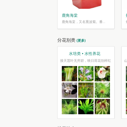
鹿角海棠
鹿角海棠，又名熏波菊。番...
分花别类
(更多)
芳香类 • 香气袭人
水培类 • 水性养花
花如锦叶如盖，芳香自送摇清籁
接天莲叶无穷碧，映日荷花别样红