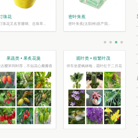
灯珠花
密叶朱蕉
灯珠花又名苔珊瑚、念珠草...
密叶朱蕉(太阳神)原产我...
果蔬类 • 果炙花羹
观叶类 • 枝繁叶茂
山古樱笋同时荐，不似花心瓣瓣香
停车坐爱枫林晚，霜叶红于二月花