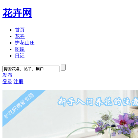
花卉网
首页
花卉
护花山庄
图库
日记
发布
登录
注册