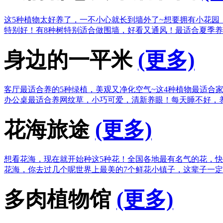
这5种植物太好养了，一不小心就长到墙外了~
想要拥有小花园
特别好！
有8种树特别适合做围墙，好看又通风！
最适合夏季养
身边的一平米
(更多)
客厅最适合养的5种绿植，美观又净化空气~
这4种植物最适合
办公桌最适合养网纹草，小巧可爱，清新养眼！
每天睡不好，
花海旅途
(更多)
想看花海，现在就开始种这5种花！
全国各地最有名气的花，快
花海，你去过几个呢
世界上最美的7个鲜花小镇子，这辈子一
多肉植物馆
(更多)