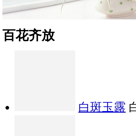
百花齐放
白斑玉露