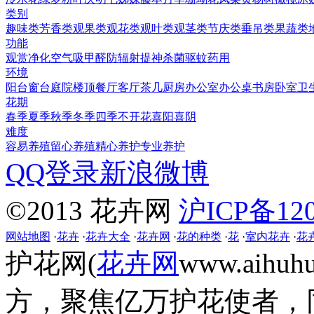
类别
趣味类
芳香类
观果类
观花类
观叶类
观茎类
节庆类
垂吊类
果蔬类
功能
观赏
净化空气
吸甲醛
防辐射
提神
杀菌
驱蚊
药用
环境
阳台
窗台
庭院
楼顶
餐厅
客厅
茶几
厨房
办公室
办公桌
书房
卧室
卫
花期
春季
夏季
秋季
冬季
四季
不开花
喜阳
喜阴
难度
容易养殖
留心养殖
精心养护
专业养护
QQ登录
新浪微博
©2013 花卉网
沪ICP备120
网站地图
·
花卉
·
花卉大全
·
花卉网
·
花的种类
·
花
·
室内花卉
·
花
护花网(
花卉网
www.aih
方，聚焦亿万护花使者，