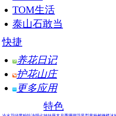
TOM生活
泰山石敢当
快捷
养花日记
护花山庄
更多应用
特色
冷水花
绿萝
粉叶决明
七姊妹
藤本月季
珊瑚花凤梨
黄杨树
橄榄
冰