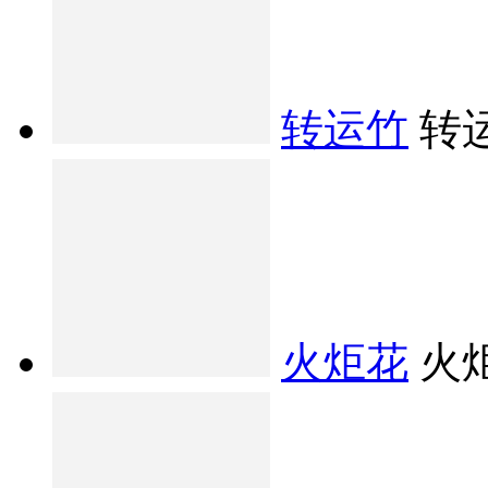
转运竹
转
火炬花
火