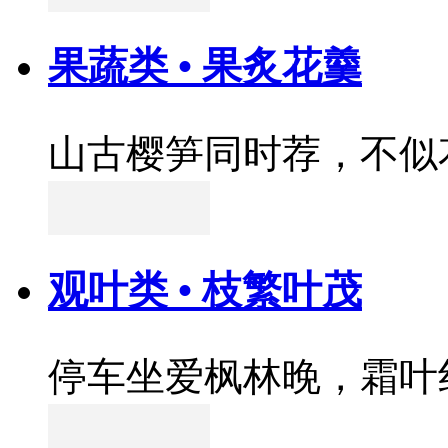
果蔬类 • 果炙花羹
山古樱笋同时荐，不似
观叶类 • 枝繁叶茂
停车坐爱枫林晚，霜叶