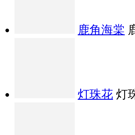
鹿角海棠
灯珠花
灯