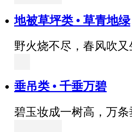
地被草坪类 • 草青地绿
野火烧不尽，春风吹又
垂吊类 • 千垂万碧
碧玉妆成一树高，万条