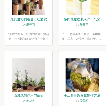
最具逼格的组合，红酒软
多肉植物盆栽制作，只需
木塞diy多肉植物盆栽
简单6步
by
爱养花
by
爱养花
“平时大家喝了红酒的瓶盖积攒起
“ 1、材料准备：容器、多肉植
来，也可以和肉肉组合在一起进
物、工具、营养土、颗粒土。 ...”
行废...”
微景观的作用与价值
手工苔藓瓶盆景制作方法
by
养花人
by
爱养花