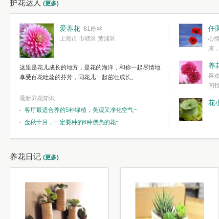
护花达人
(更多)
爱养花
任
81粉丝
上海市 市辖区 黄浦区
心
来
度。种一株简
养
这里是花儿成长的地方，是花的海洋，和你一起尽情地
简单愉快的心
喜
享受百花吐蕊的芬芳，同花儿一起茁壮成长。
我们自己复杂
间
最新养花知识
花
客厅最适合养的5种绿植，美观又净化空气~
金秋十月，一定要种的6种漂亮的花~
养花日记
(更多)