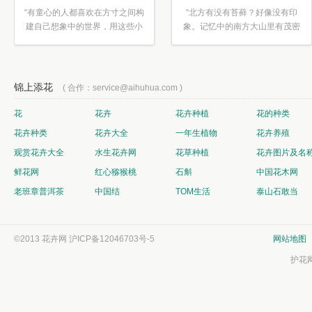
“有童心的人都喜欢在方寸之间构
“北方有没有苔藓？好像没有印
建自己想象中的世界，用这些小
象。记忆中的南方大山里有茂密
素材...”
的蕨类...”
锦上添花
( 合作：service@aihuhua.com )
花
花卉
花卉种植
花的种类
花卉种类
花卉大全
一年生植物
花卉养殖
观赏花卉大全
水生花卉网
花草种植
花卉图片及名
鲜花网
红心猕猴桃
石斛
中国花木网
老班章普洱茶
中国结
TOM生活
泰山石敢当
©2013 花卉网
沪ICP备12046703号-5
网站地图
护花网