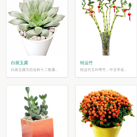
白斑玉露
转运竹
白斑玉露为百合科十二卷属...
转运竹又叫弯竹，中文学名...