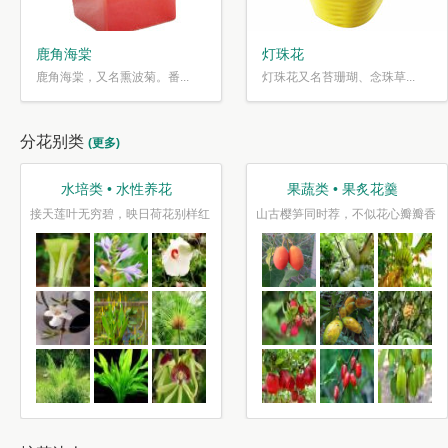
鹿角海棠
灯珠花
鹿角海棠，又名熏波菊。番...
灯珠花又名苔珊瑚、念珠草...
分花别类
(更多)
水培类 • 水性养花
果蔬类 • 果炙花羹
接天莲叶无穷碧，映日荷花别样红
山古樱笋同时荐，不似花心瓣瓣香