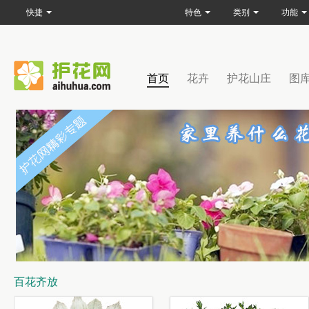
快捷
特色
类别
功能
首页
花卉
护花山庄
图
百花齐放