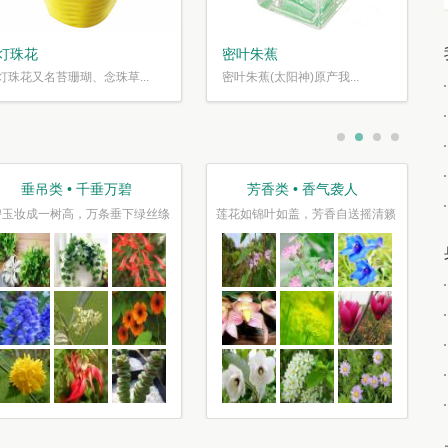
灯珠花
密叶朱蕉
灯珠花又名苔珊瑚、念珠草...
密叶朱蕉(太阳神)原产我...
垂吊类 • 千垂万碧
芳香类 • 香气袭人
碧玉妆成一树高，万条垂下绿丝绦
莲花如锦叶如盖，芳香自送摇清籁