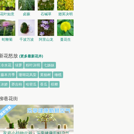
花叶如意
卤蕨
石碱草
翅荚决明
蛇鞭菊
千波万波
阿里山龙
蔓花生
胆
新花怒放
(更多最新花卉)
冷水花
绿萝
粉叶决明
七姊妹
藤本月季
珊瑚花凤梨
黄杨树
橄榄
冰娇
莽吉柿
哈密瓜
香瓜
槟榔
柳巷花街
家庭小植物盆栽 - 乐享健康新鲜空气