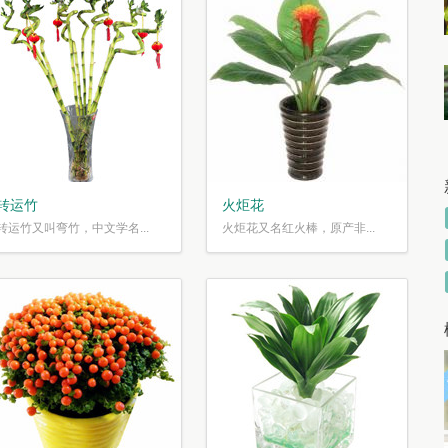
转运竹
火炬花
转运竹又叫弯竹，中文学名...
火炬花又名红火棒，原产非...