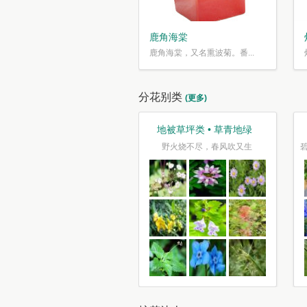
鹿角海棠
鹿角海棠，又名熏波菊。番...
分花别类
(更多)
观花类 • 花花世界
地被草坪类 • 草青地绿
花照坞复烧溪，树树枝枝尽可迷
野火烧不尽，春风吹又生