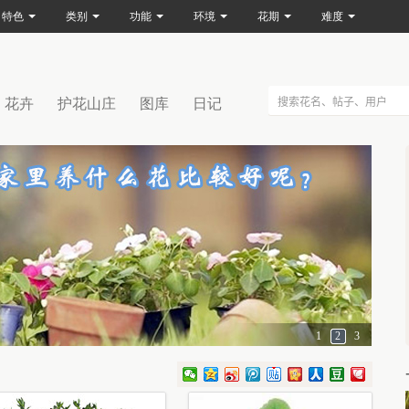
特色
类别
功能
环境
花期
难度
花卉
护花山庄
图库
日记
1
2
3