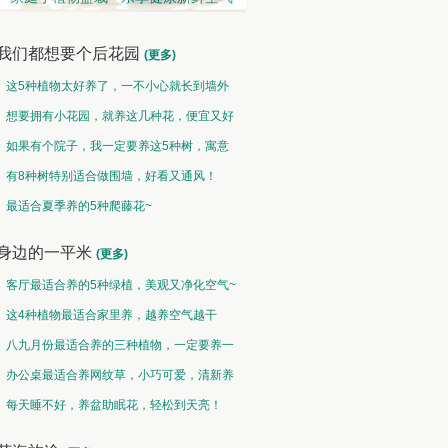
我们都想要个后花园
(更多)
这5种植物太好养了，一不小心就长到墙外
了~
想要拥有小花园，就养这几种花，便宜又好
养！
如果有个院子，我一定要养这5种树，寓意
特别好！
有8种树特别适合做围墙，好看又通风！
水培类 • 水性养花
果蔬类 • 果炙花羹
最适合夏季养的5种爬藤花~
接天莲叶无穷碧，映日荷花别样红
山古樱笋同时荐，不似花心瓣瓣香
身边的一平米
(更多)
客厅最适合养的5种绿植，美观又净化空气~
这4种植物最适合家里养，越养空气越干
净！
八九月份最适合养的三种植物，一定要养一
盆呀~
办公桌最适合养网纹草，小巧可爱，清新养
眼！
每天睡不好，养盆助眠花，轻松到天亮！