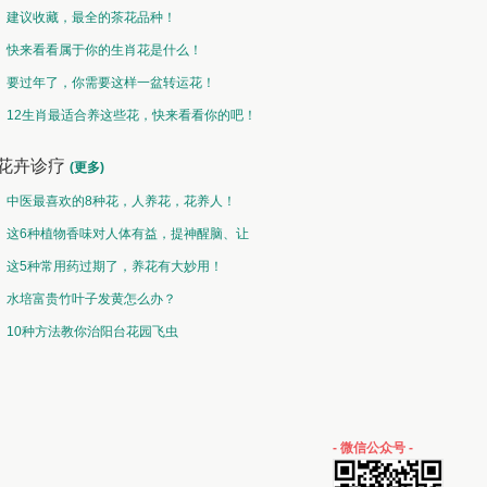
建议收藏，最全的茶花品种！
快来看看属于你的生肖花是什么！
要过年了，你需要这样一盆转运花！
12生肖最适合养这些花，快来看看你的吧！
花卉诊疗
(更多)
中医最喜欢的8种花，人养花，花养人！
这6种植物香味对人体有益，提神醒脑、让
你睡的香、身体棒。
这5种常用药过期了，养花有大妙用！
水培富贵竹叶子发黄怎么办？
10种方法教你治阳台花园飞虫
- 微信公众号 -