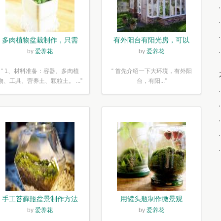
多肉植物盆栽制作，只需
有外阳台有阳光房，可以
简单6步
露养！为了肉肉，任性又
by
爱养花
by
爱养花
如何
“ 1、材料准备：容器、多肉植
“ 首先介绍一下大环境，有外阳
物、工具、营养土、颗粒土。 ...”
台，有阳...”
手工苔藓瓶盆景制作方法
用罐头瓶制作微景观
by
爱养花
by
爱养花