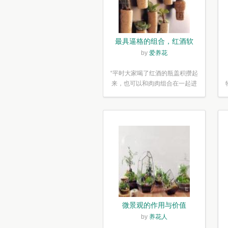
最具逼格的组合，红酒软
木塞diy多肉植物盆栽
by
爱养花
“平时大家喝了红酒的瓶盖积攒起
来，也可以和肉肉组合在一起进
行废...”
微景观的作用与价值
by
养花人