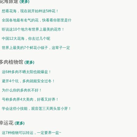
花海旅途
(更多)
想看花海，现在就开始种这5种花！
全国各地最有名气的花，快看看你那里是什
么花儿！
听说这10个地方有世界上最美的花市！
中国12大花海，你去过几个呢
世界上最美的7个鲜花小镇子，这辈子一定
要去一次！
多肉植物馆
(更多)
这6种多肉不晒太阳也能爆盆！
避开4个坑，多肉就能安全过冬！
为什么你的多肉长不好！
号称多肉界4大美肉，好看又好养！
学会这些小技能，观音莲三天两头冒小芽！
幸运花
(更多)
这7种植物可以转运，一定要养一盆~