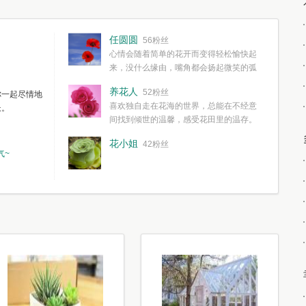
任圆圆
56粉丝
心情会随着简单的花开而变得轻松愉快起
来，没什么缘由，嘴角都会扬起微笑的弧
度。种一株简单的花，欣赏一种简单的美，拥有一种
养花人
52粉丝
你一起尽情地
简单愉快的心情，这些都不需要想得太多，其实都是
喜欢独自走在花海的世界，总能在不经意
长。
我们自己复杂了生活和心境。
间找到倾世的温馨，感受花田里的温存。
花小姐
42粉丝
气~