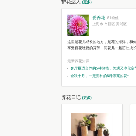
护花达人
(更多)
爱养花
81粉丝
上海市 市辖区 黄浦区
这里是花儿成长的地方，是花的海洋，和
享受百花吐蕊的芬芳，同花儿一起茁壮成
最新养花知识
客厅最适合养的5种绿植，美观又净化空
金秋十月，一定要种的6种漂亮的花~
养花日记
(更多)