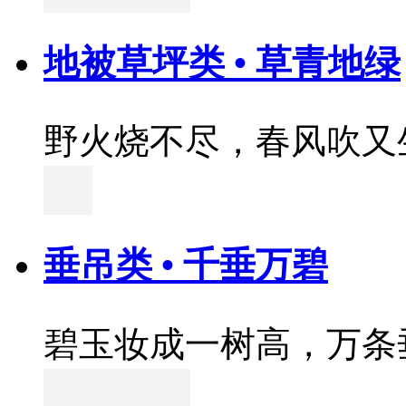
地被草坪类 • 草青地绿
野火烧不尽，春风吹又
垂吊类 • 千垂万碧
碧玉妆成一树高，万条