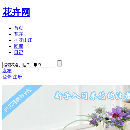
花卉网
首页
花卉
护花山庄
图库
日记
发布
登录
注册