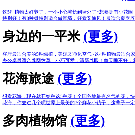
这5种植物太好养了，一不小心就长到墙外了~
想要拥有小花园
特别好！
有8种树特别适合做围墙，好看又通风！
最适合夏季养
身边的一平米
(更多)
客厅最适合养的5种绿植，美观又净化空气~
这4种植物最适合
办公桌最适合养网纹草，小巧可爱，清新养眼！
每天睡不好，
花海旅途
(更多)
想看花海，现在就开始种这5种花！
全国各地最有名气的花，快
花海，你去过几个呢
世界上最美的7个鲜花小镇子，这辈子一
多肉植物馆
(更多)