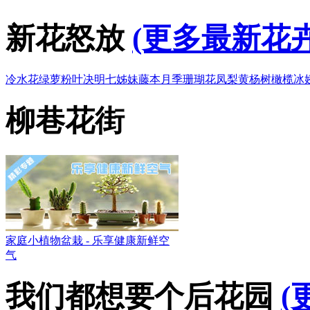
新花怒放
(更多最新花卉
冷水花
绿萝
粉叶决明
七姊妹
藤本月季
珊瑚花凤梨
黄杨树
橄榄
冰
柳巷花街
家庭小植物盆栽 - 乐享健康新鲜空
气
我们都想要个后花园
(