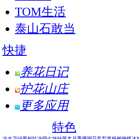
TOM生活
泰山石敢当
快捷
养花日记
护花山庄
更多应用
特色
冷水花
绿萝
粉叶决明
七姊妹
藤本月季
珊瑚花凤梨
黄杨树
橄榄
冰