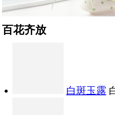
百花齐放
白斑玉露