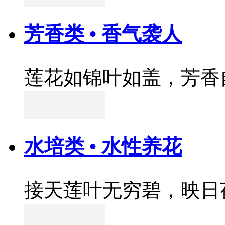
芳香类 • 香气袭人
莲花如锦叶如盖，芳香
水培类 • 水性养花
接天莲叶无穷碧，映日