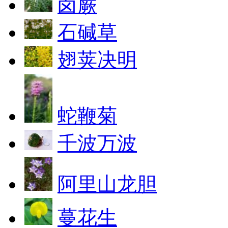
卤蕨
石碱草
翅荚决明
蛇鞭菊
千波万波
阿里山龙胆
蔓花生