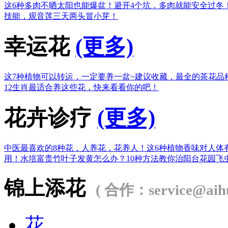
这6种多肉不晒太阳也能爆盆！
避开4个坑，多肉就能安全过冬
技能，观音莲三天两头冒小芽！
幸运花
(更多)
这7种植物可以转运，一定要养一盆~
建议收藏，最全的茶花品
12生肖最适合养这些花，快来看看你的吧！
花卉诊疗
(更多)
中医最喜欢的8种花，人养花，花养人！
这6种植物香味对人体
用！
水培富贵竹叶子发黄怎么办？
10种方法教你治阳台花园飞
锦上添花
( 合作：service@aihu
花