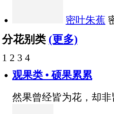
密叶朱蕉
分花别类
(更多)
1
2
3
4
观果类 • 硕果累累
然果曾经皆为花，却非