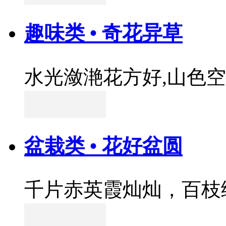
趣味类 • 奇花异草
水光潋滟花方好,山色
盆栽类 • 花好盆圆
千片赤英霞灿灿，百枝