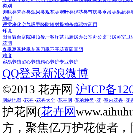
类别
趣味类
芳香类
观果类
观花类
观叶类
观茎类
节庆类
垂吊类
果蔬类
功能
观赏
净化空气
吸甲醛
防辐射
提神
杀菌
驱蚊
药用
环境
阳台
窗台
庭院
楼顶
餐厅
客厅
茶几
厨房
办公室
办公桌
书房
卧室
卫
花期
春季
夏季
秋季
冬季
四季
不开花
喜阳
喜阴
难度
容易养殖
留心养殖
精心养护
专业养护
QQ登录
新浪微博
©2013 花卉网
沪ICP备120
网站地图
·
花卉
·
花卉大全
·
花卉网
·
花的种类
·
花
·
室内花卉
·
花
护花网(
花卉网
www.aih
方，聚焦亿万护花使者，