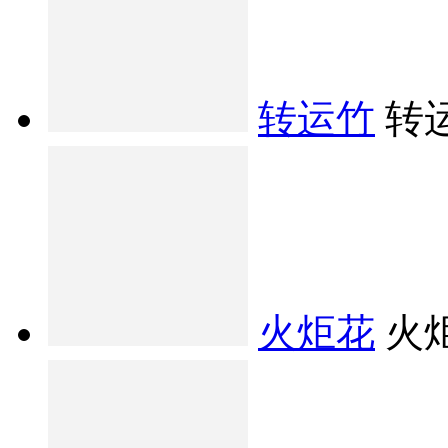
转运竹
转
火炬花
火