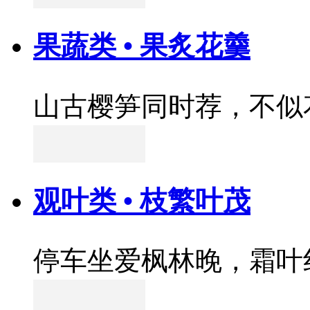
果蔬类 • 果炙花羹
山古樱笋同时荐，不似
观叶类 • 枝繁叶茂
停车坐爱枫林晚，霜叶