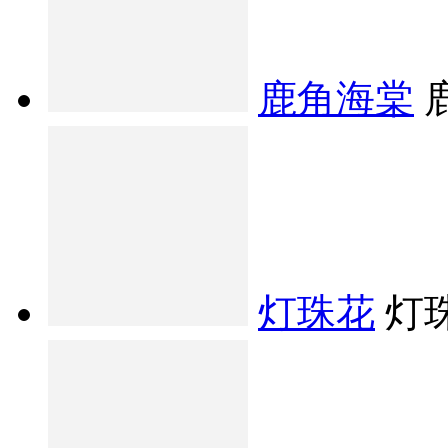
鹿角海棠
灯珠花
灯