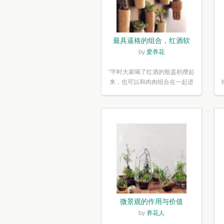
最具逼格的组合，红酒软
木塞diy多肉植物盆栽
by
爱养花
“平时大家喝了红酒的瓶盖积攒起
来，也可以和肉肉组合在一起进
行废...”
微景观的作用与价值
by
养花人