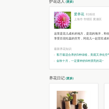
护花达人
(更多)
爱养花
81粉丝
上海市 市辖区 黄浦区
这里是花儿成长的地方，是花的海洋，和
享受百花吐蕊的芬芳，同花儿一起茁壮成
最新养花知识
客厅最适合养的5种绿植，美观又净化空
金秋十月，一定要种的6种漂亮的花~
养花日记
(更多)