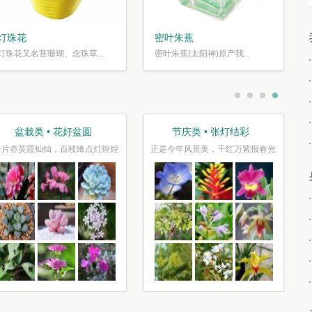
灯珠花
密叶朱蕉
灯珠花又名苔珊瑚、念珠草...
密叶朱蕉(太阳神)原产我...
盆栽类 • 花好盆圆
节庆类 • 张灯结彩
千片赤英霞灿灿，百枝绛点灯煌煌
正是今年风景美，千红万紫报春光