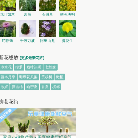
花叶如意
卤蕨
石碱草
翅荚决明
蛇鞭菊
千波万波
阿里山龙
蔓花生
胆
新花怒放
(更多最新花卉)
冷水花
绿萝
粉叶决明
七姊妹
藤本月季
珊瑚花凤梨
黄杨树
橄榄
冰娇
莽吉柿
哈密瓜
香瓜
槟榔
柳巷花街
家庭小植物盆栽 - 乐享健康新鲜空气