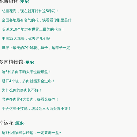
花海旅途
(更多)
想看花海，现在就开始种这5种花！
全国各地最有名气的花，快看看你那里是什
么花儿！
听说这10个地方有世界上最美的花市！
中国12大花海，你去过几个呢
世界上最美的7个鲜花小镇子，这辈子一定
要去一次！
多肉植物馆
(更多)
这6种多肉不晒太阳也能爆盆！
避开4个坑，多肉就能安全过冬！
为什么你的多肉长不好！
号称多肉界4大美肉，好看又好养！
学会这些小技能，观音莲三天两头冒小芽！
幸运花
(更多)
这7种植物可以转运，一定要养一盆~