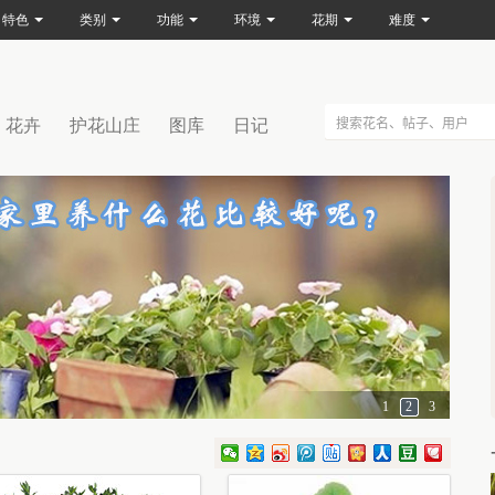
特色
类别
功能
环境
花期
难度
花卉
护花山庄
图库
日记
1
2
3