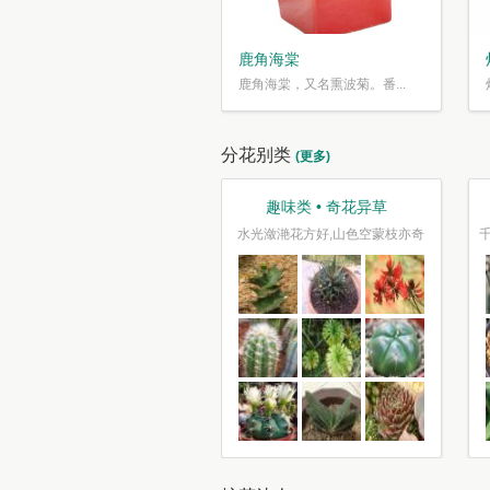
鹿角海棠
鹿角海棠，又名熏波菊。番...
分花别类
(更多)
观叶类 • 枝繁叶茂
趣味类 • 奇花异草
车坐爱枫林晚，霜叶红于二月花
水光潋滟花方好,山色空蒙枝亦奇