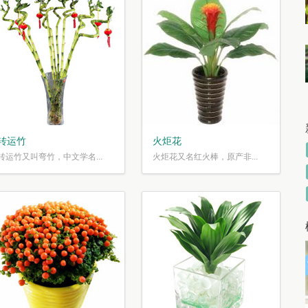
转运竹
火炬花
转运竹又叫弯竹，中文学名...
火炬花又名红火棒，原产非...