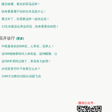
建议收藏，最全的茶花品种！
快来看看属于你的生肖花是什么！
要过年了，你需要这样一盆转运花！
12生肖最适合养这些花，快来看看你的吧！
花卉诊疗
(更多)
中医最喜欢的8种花，人养花，花养人！
这6种植物香味对人体有益，提神醒脑、让
你睡的香、身体棒。
这5种常用药过期了，养花有大妙用！
水培富贵竹叶子发黄怎么办？
10种方法教你治阳台花园飞虫
- 微信公众号 -