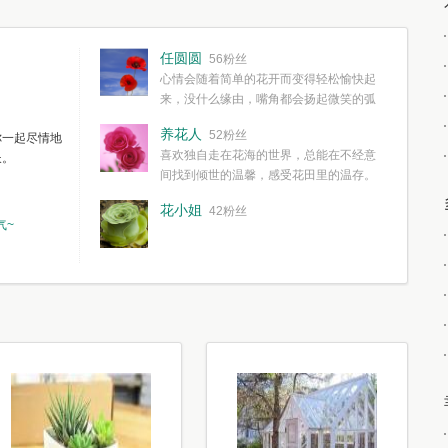
任圆圆
56粉丝
心情会随着简单的花开而变得轻松愉快起
来，没什么缘由，嘴角都会扬起微笑的弧
度。种一株简单的花，欣赏一种简单的美，拥有一种
养花人
52粉丝
你一起尽情地
简单愉快的心情，这些都不需要想得太多，其实都是
喜欢独自走在花海的世界，总能在不经意
长。
我们自己复杂了生活和心境。
间找到倾世的温馨，感受花田里的温存。
花小姐
42粉丝
气~