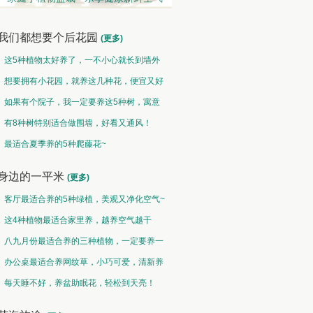
我们都想要个后花园
(更多)
这5种植物太好养了，一不小心就长到墙外
了~
想要拥有小花园，就养这几种花，便宜又好
养！
如果有个院子，我一定要养这5种树，寓意
特别好！
有8种树特别适合做围墙，好看又通风！
观果类 • 硕果累累
中草药类 • 采兰赠药
最适合夏季养的5种爬藤花~
然果曾经皆为花，却非皆花都成果
故山多药物，胜概忆桃源
身边的一平米
(更多)
客厅最适合养的5种绿植，美观又净化空气~
这4种植物最适合家里养，越养空气越干
净！
八九月份最适合养的三种植物，一定要养一
盆呀~
办公桌最适合养网纹草，小巧可爱，清新养
眼！
每天睡不好，养盆助眠花，轻松到天亮！