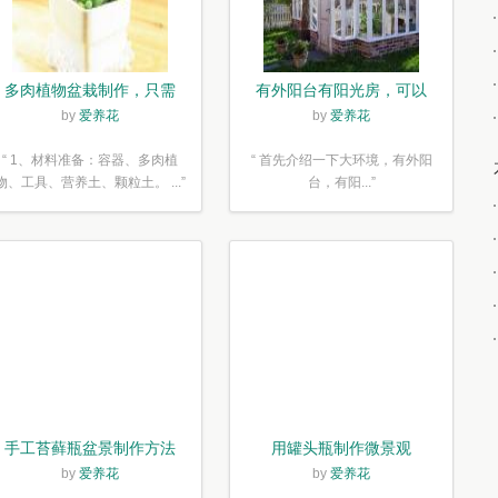
多肉植物盆栽制作，只需
有外阳台有阳光房，可以
简单6步
露养！为了肉肉，任性又
by
爱养花
by
爱养花
如何
“ 1、材料准备：容器、多肉植
“ 首先介绍一下大环境，有外阳
物、工具、营养土、颗粒土。 ...”
台，有阳...”
手工苔藓瓶盆景制作方法
用罐头瓶制作微景观
by
爱养花
by
爱养花