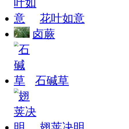
花叶如意
卤蕨
石碱草
翅荚决明