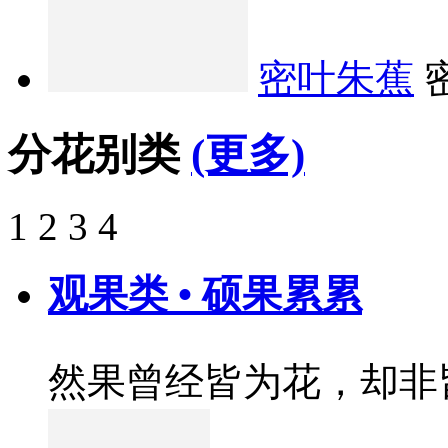
密叶朱蕉
分花别类
(更多)
1
2
3
4
观果类 • 硕果累累
然果曾经皆为花，却非