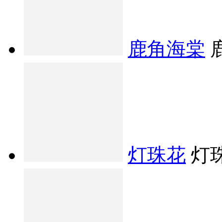
鹿角海棠
灯珠花
灯