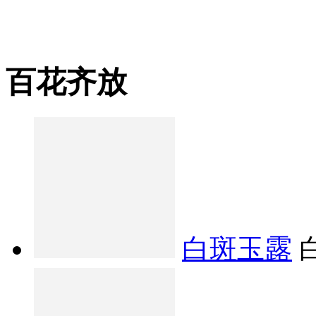
百花齐放
白斑玉露