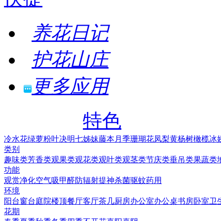
养花日记
护花山庄
更多应用
特色
冷水花
绿萝
粉叶决明
七姊妹
藤本月季
珊瑚花凤梨
黄杨树
橄榄
冰
类别
趣味类
芳香类
观果类
观花类
观叶类
观茎类
节庆类
垂吊类
果蔬类
功能
观赏
净化空气
吸甲醛
防辐射
提神
杀菌
驱蚊
药用
环境
阳台
窗台
庭院
楼顶
餐厅
客厅
茶几
厨房
办公室
办公桌
书房
卧室
卫
花期