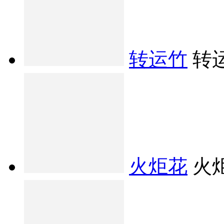
转运竹
转
火炬花
火