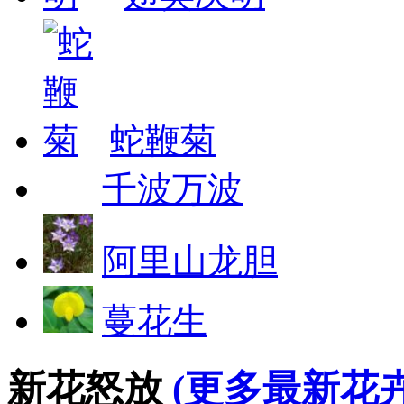
蛇鞭菊
千波万波
阿里山龙胆
蔓花生
新花怒放
(更多最新花卉