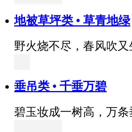
地被草坪类 • 草青地绿
野火烧不尽，春风吹又
垂吊类 • 千垂万碧
碧玉妆成一树高，万条