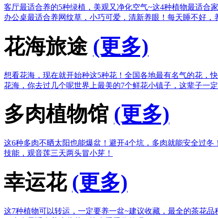
客厅最适合养的5种绿植，美观又净化空气~
这4种植物最适合
办公桌最适合养网纹草，小巧可爱，清新养眼！
每天睡不好，
花海旅途
(更多)
想看花海，现在就开始种这5种花！
全国各地最有名气的花，快
花海，你去过几个呢
世界上最美的7个鲜花小镇子，这辈子一
多肉植物馆
(更多)
这6种多肉不晒太阳也能爆盆！
避开4个坑，多肉就能安全过冬
技能，观音莲三天两头冒小芽！
幸运花
(更多)
这7种植物可以转运，一定要养一盆~
建议收藏，最全的茶花品