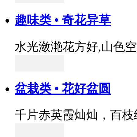
趣味类 • 奇花异草
水光潋滟花方好,山色
盆栽类 • 花好盆圆
千片赤英霞灿灿，百枝