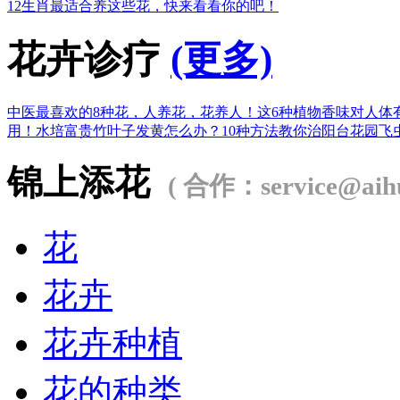
12生肖最适合养这些花，快来看看你的吧！
花卉诊疗
(更多)
中医最喜欢的8种花，人养花，花养人！
这6种植物香味对人体
用！
水培富贵竹叶子发黄怎么办？
10种方法教你治阳台花园飞
锦上添花
( 合作：service@aihu
花
花卉
花卉种植
花的种类