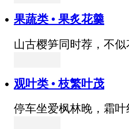
果蔬类 • 果炙花羹
山古樱笋同时荐，不似
观叶类 • 枝繁叶茂
停车坐爱枫林晚，霜叶