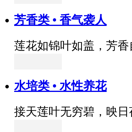
芳香类 • 香气袭人
莲花如锦叶如盖，芳香
水培类 • 水性养花
接天莲叶无穷碧，映日