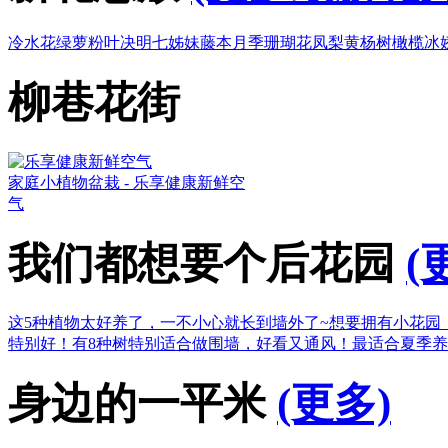
冷水花
绿萝
粉叶决明
七姊妹
藤本月季
珊瑚花凤梨
黄杨树
橄榄
冰
柳巷花街
家庭小植物盆栽 - 乐享健康新鲜空
气
我们都想要个后花园
(
这5种植物太好养了，一不小心就长到墙外了~
想要拥有小花园
特别好！
有8种树特别适合做围墙，好看又通风！
最适合夏季养
身边的一平米
(更多)