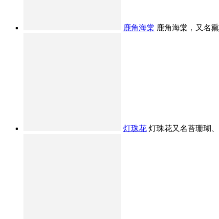
鹿角海棠
鹿角海棠，又名熏波
灯珠花
灯珠花又名苔珊瑚、念