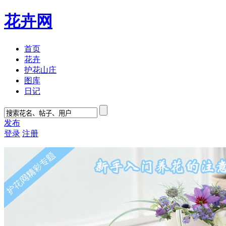
花卉网
首页
花卉
护花山庄
图库
日记
发布
登录
注册