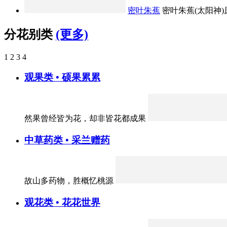
密叶朱蕉
密叶朱蕉(太阳神)原
分花别类
(更多)
1
2
3
4
观果类 • 硕果累累
然果曾经皆为花，却非皆花都成果
中草药类 • 采兰赠药
故山多药物，胜概忆桃源
观花类 • 花花世界