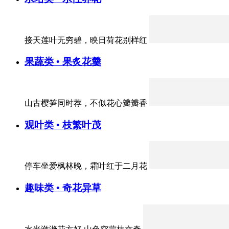
接天莲叶无穷碧，映日荷花别样红
果蔬类 • 果炙花羹
山古樱笋同时荐，不似花心瓣瓣香
观叶类 • 枝繁叶茂
停车坐爱枫林晚，霜叶红于二月花
趣味类 • 奇花异草