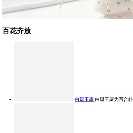
百花齐放
白斑玉露
白斑玉露为百合科十