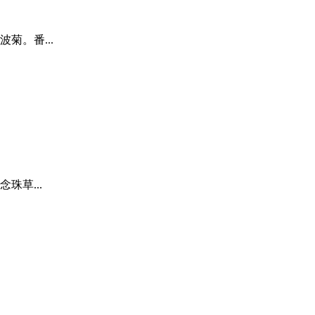
菊。番...
珠草...