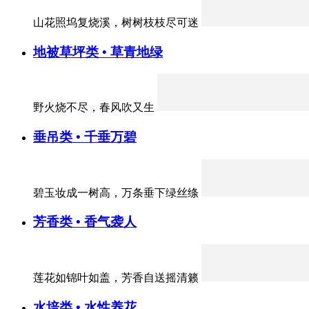
山花照坞复烧溪，树树枝枝尽可迷
地被草坪类 • 草青地绿
野火烧不尽，春风吹又生
垂吊类 • 千垂万碧
碧玉妆成一树高，万条垂下绿丝绦
芳香类 • 香气袭人
莲花如锦叶如盖，芳香自送摇清籁
水培类 • 水性养花