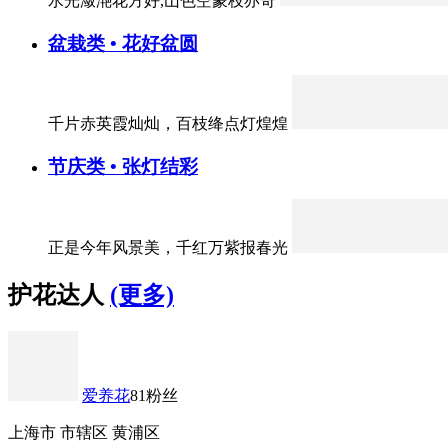
水光潋滟花方好,山色空蒙枝亦奇
盆栽类 • 花好盆圆
千片赤英霞灿灿，百枝绛点灯煌煌
节庆类 • 张灯结彩
正是今年风景美，千红万紫报春光
护花达人
(更多)
爱养花
81粉丝
上海市 市辖区 黄浦区