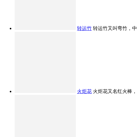
转运竹
转运竹又叫弯竹，中文
火炬花
火炬花又名红火棒，原