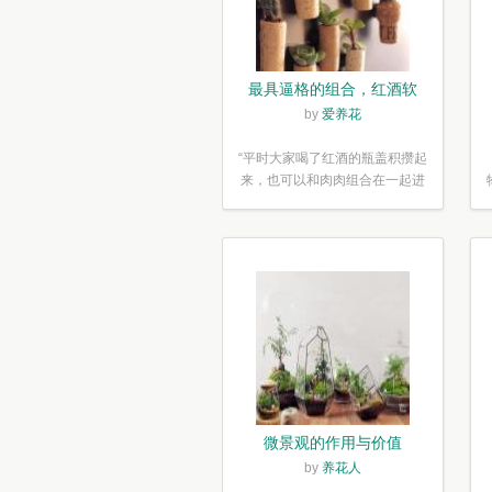
最具逼格的组合，红酒软
木塞diy多肉植物盆栽
by
爱养花
“平时大家喝了红酒的瓶盖积攒起
来，也可以和肉肉组合在一起进
行废...”
微景观的作用与价值
by
养花人