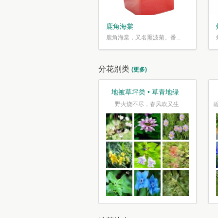
鹿角海棠
鹿角海棠，又名熏波菊。番...
分花别类
(更多)
观花类 • 花花世界
地被草坪类 • 草青地绿
花照坞复烧溪，树树枝枝尽可迷
野火烧不尽，春风吹又生