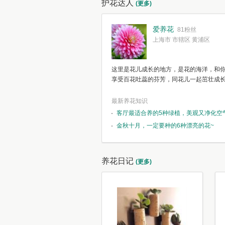
护花达人
(更多)
爱养花
81粉丝
上海市 市辖区 黄浦区
这里是花儿成长的地方，是花的海洋，和
享受百花吐蕊的芬芳，同花儿一起茁壮成
最新养花知识
客厅最适合养的5种绿植，美观又净化空
金秋十月，一定要种的6种漂亮的花~
养花日记
(更多)