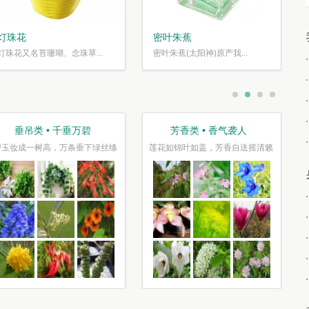
灯珠花
密叶朱蕉
灯珠花又名苔珊瑚、念珠草...
密叶朱蕉(太阳神)原产我...
垂吊类 • 千垂万碧
芳香类 • 香气袭人
碧玉妆成一树高，万条垂下绿丝绦
莲花如锦叶如盖，芳香自送摇清籁