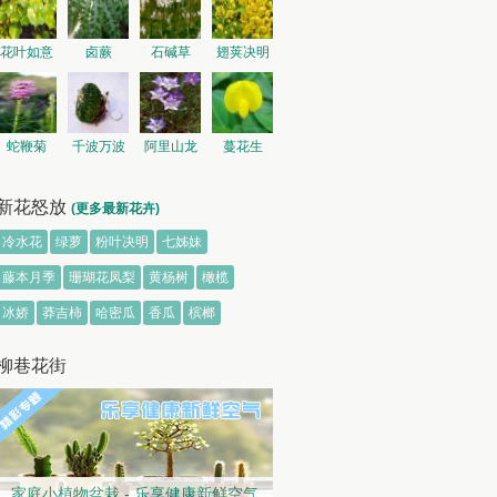
花叶如意
卤蕨
石碱草
翅荚决明
蛇鞭菊
千波万波
阿里山龙
蔓花生
胆
新花怒放
(更多最新花卉)
冷水花
绿萝
粉叶决明
七姊妹
藤本月季
珊瑚花凤梨
黄杨树
橄榄
冰娇
莽吉柿
哈密瓜
香瓜
槟榔
柳巷花街
家庭小植物盆栽 - 乐享健康新鲜空气