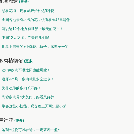
花海旅途
(更多)
想看花海，现在就开始种这5种花！
全国各地最有名气的花，快看看你那里是什
么花儿！
听说这10个地方有世界上最美的花市！
中国12大花海，你去过几个呢
世界上最美的7个鲜花小镇子，这辈子一定
要去一次！
多肉植物馆
(更多)
这6种多肉不晒太阳也能爆盆！
避开4个坑，多肉就能安全过冬！
为什么你的多肉长不好！
号称多肉界4大美肉，好看又好养！
学会这些小技能，观音莲三天两头冒小芽！
幸运花
(更多)
这7种植物可以转运，一定要养一盆~