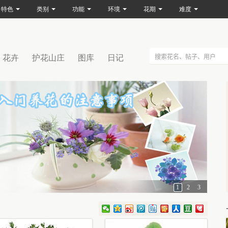
特色
类别
功能
环境
花期
难度
花卉
护花山庄
图库
日记
1
2
3