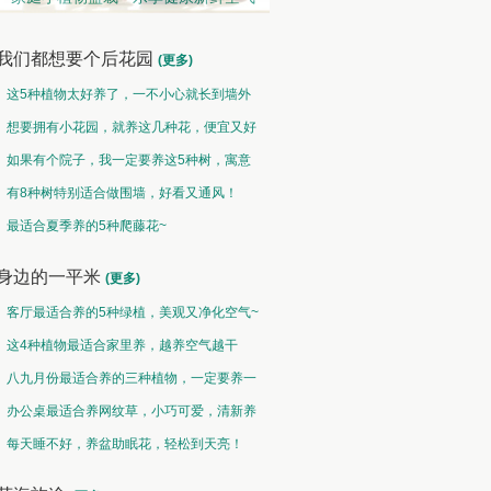
我们都想要个后花园
(更多)
这5种植物太好养了，一不小心就长到墙外
了~
想要拥有小花园，就养这几种花，便宜又好
养！
如果有个院子，我一定要养这5种树，寓意
特别好！
有8种树特别适合做围墙，好看又通风！
水培类 • 水性养花
果蔬类 • 果炙花羹
最适合夏季养的5种爬藤花~
接天莲叶无穷碧，映日荷花别样红
山古樱笋同时荐，不似花心瓣瓣香
身边的一平米
(更多)
客厅最适合养的5种绿植，美观又净化空气~
这4种植物最适合家里养，越养空气越干
净！
八九月份最适合养的三种植物，一定要养一
盆呀~
办公桌最适合养网纹草，小巧可爱，清新养
眼！
每天睡不好，养盆助眠花，轻松到天亮！