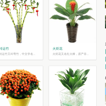
转运竹
火炬花
转运竹又叫弯竹，中文学名...
火炬花又名红火棒，原产非...