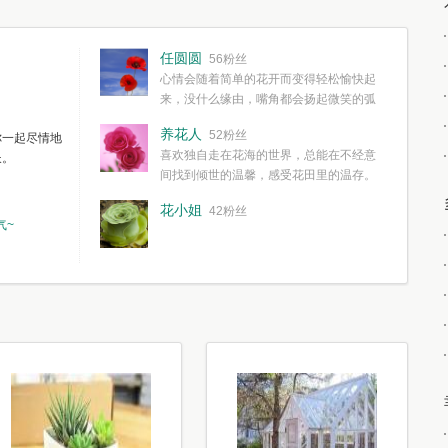
任圆圆
56粉丝
心情会随着简单的花开而变得轻松愉快起
来，没什么缘由，嘴角都会扬起微笑的弧
度。种一株简单的花，欣赏一种简单的美，拥有一种
养花人
52粉丝
你一起尽情地
简单愉快的心情，这些都不需要想得太多，其实都是
喜欢独自走在花海的世界，总能在不经意
长。
我们自己复杂了生活和心境。
间找到倾世的温馨，感受花田里的温存。
花小姐
42粉丝
气~