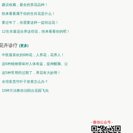
建议收藏，最全的茶花品种！
快来看看属于你的生肖花是什么！
要过年了，你需要这样一盆转运花！
12生肖最适合养这些花，快来看看你的吧！
花卉诊疗
(更多)
中医最喜欢的8种花，人养花，花养人！
这6种植物香味对人体有益，提神醒脑、让
你睡的香、身体棒。
这5种常用药过期了，养花有大妙用！
水培富贵竹叶子发黄怎么办？
10种方法教你治阳台花园飞虫
- 微信公众号 -