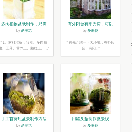
多肉植物盆栽制作，只需
有外阳台有阳光房，可以
简单6步
露养！为了肉肉，任性又
by
爱养花
by
爱养花
如何
“ 1、材料准备：容器、多肉植
“ 首先介绍一下大环境，有外阳
物、工具、营养土、颗粒土。 ...”
台，有阳...”
手工苔藓瓶盆景制作方法
用罐头瓶制作微景观
by
爱养花
by
爱养花