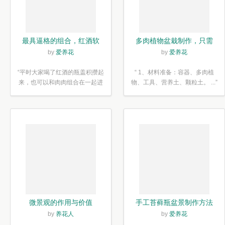
最具逼格的组合，红酒软
多肉植物盆栽制作，只需
木塞diy多肉植物盆栽
简单6步
by
爱养花
by
爱养花
“平时大家喝了红酒的瓶盖积攒起
“ 1、材料准备：容器、多肉植
来，也可以和肉肉组合在一起进
物、工具、营养土、颗粒土。 ...”
行废...”
微景观的作用与价值
手工苔藓瓶盆景制作方法
by
养花人
by
爱养花