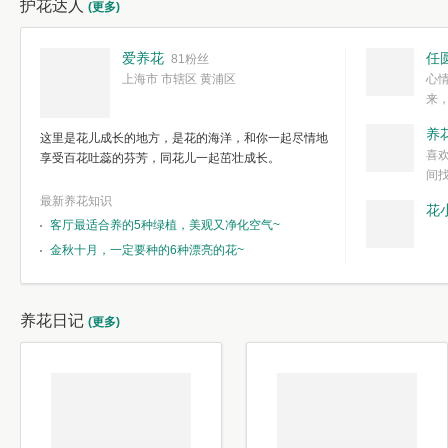
护花达人
(更多)
爱养花
任
81粉丝
上海市 市辖区 黄浦区
心
来
度。种一株简
养
这里是花儿成长的地方，是花的海洋，和你一起尽情地
简单愉快的心
喜
享受百花吐蕊的芬芳，同花儿一起茁壮成长。
我们自己复杂
间
最新养花知识
花
客厅最适合养的5种绿植，美观又净化空气~
金秋十月，一定要种的6种漂亮的花~
养花日记
(更多)