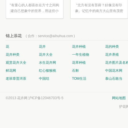
“有童心的人都喜欢在方寸之间构
“北方有没有苔藓？好像没有印
建自己想象中的世界，用这些小
象。记忆中的南方大山里有茂密
素材...”
的蕨类...”
锦上添花
( 合作：service@aihuhua.com )
花
花卉
花卉种植
花的种类
花卉种类
花卉大全
一年生植物
花卉养殖
观赏花卉大全
水生花卉网
花草种植
花卉图片及名
鲜花网
红心猕猴桃
石斛
中国花木网
老班章普洱茶
中国结
TOM生活
泰山石敢当
©2013 花卉网
沪ICP备12046703号-5
网站地图
护花网