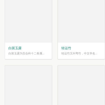
白斑玉露
转运竹
白斑玉露为百合科十二卷属...
转运竹又叫弯竹，中文学名...