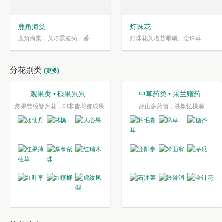
鹿角海棠
灯珠花
鹿角海棠，又名熏波菊。番...
灯珠花又名苔珊瑚、念珠草...
分花别类
(更多)
观果类 • 硕果累累
中草药类 • 采兰赠药
然果曾经皆为花，却非皆花都成果
故山多药物，胜概忆桃源