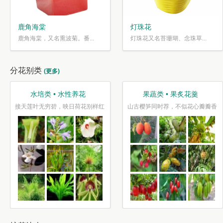
鹿角海棠
灯珠花
鹿角海棠，又名熏波菊。番...
灯珠花又名苔珊瑚、念珠草...
分花别类
(更多)
水培类 • 水性养花
果蔬类 • 果炙花羹
接天莲叶无穷碧，映日荷花别样红
山古樱笋同时荐，不似花心瓣瓣香