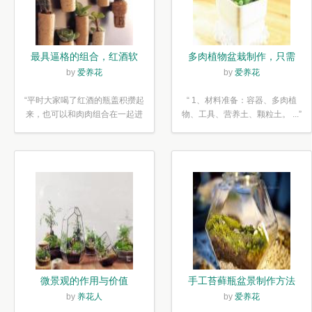
最具逼格的组合，红酒软
多肉植物盆栽制作，只需
木塞diy多肉植物盆栽
简单6步
by
爱养花
by
爱养花
“平时大家喝了红酒的瓶盖积攒起
“ 1、材料准备：容器、多肉植
来，也可以和肉肉组合在一起进
物、工具、营养土、颗粒土。 ...”
行废...”
微景观的作用与价值
手工苔藓瓶盆景制作方法
by
养花人
by
爱养花