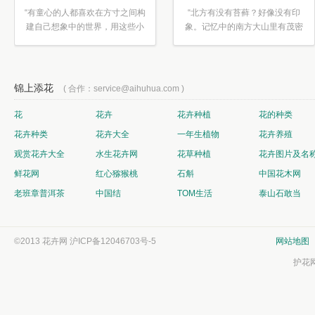
“有童心的人都喜欢在方寸之间构
“北方有没有苔藓？好像没有印
建自己想象中的世界，用这些小
象。记忆中的南方大山里有茂密
素材...”
的蕨类...”
锦上添花
( 合作：service@aihuhua.com )
花
花卉
花卉种植
花的种类
花卉种类
花卉大全
一年生植物
花卉养殖
观赏花卉大全
水生花卉网
花草种植
花卉图片及名
鲜花网
红心猕猴桃
石斛
中国花木网
老班章普洱茶
中国结
TOM生活
泰山石敢当
©2013 花卉网
沪ICP备12046703号-5
网站地图
护花网