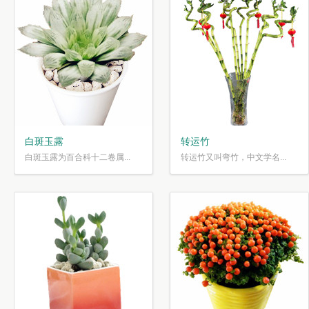
白斑玉露
转运竹
白斑玉露为百合科十二卷属...
转运竹又叫弯竹，中文学名...