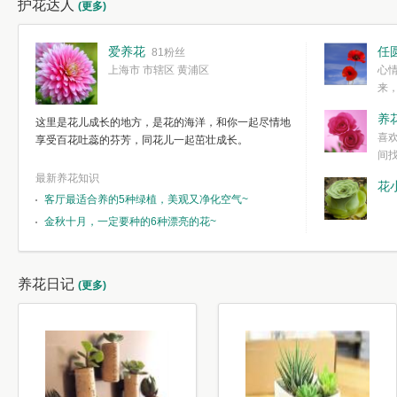
护花达人
(更多)
爱养花
任
81粉丝
上海市 市辖区 黄浦区
心
来
度。种一株简
养
这里是花儿成长的地方，是花的海洋，和你一起尽情地
简单愉快的心
喜
享受百花吐蕊的芬芳，同花儿一起茁壮成长。
我们自己复杂
间
最新养花知识
花
客厅最适合养的5种绿植，美观又净化空气~
金秋十月，一定要种的6种漂亮的花~
养花日记
(更多)