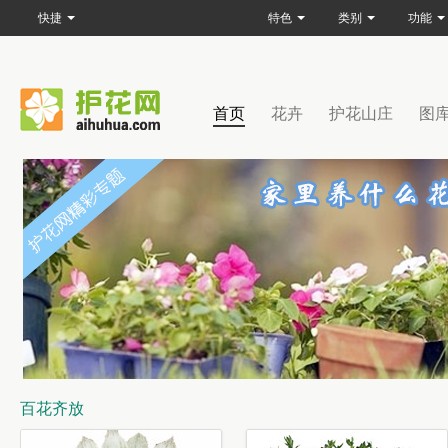
快捷
特色
类别
功能
首页
花卉
护花山庄
图
百花齐放