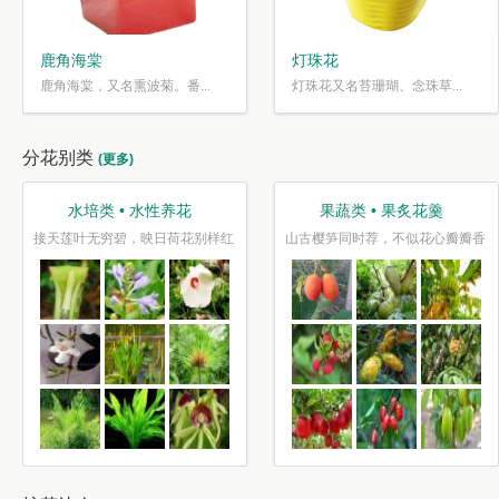
鹿角海棠
灯珠花
鹿角海棠，又名熏波菊。番...
灯珠花又名苔珊瑚、念珠草...
分花别类
(更多)
水培类 • 水性养花
果蔬类 • 果炙花羹
接天莲叶无穷碧，映日荷花别样红
山古樱笋同时荐，不似花心瓣瓣香