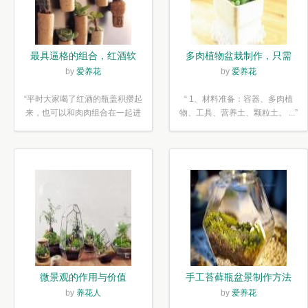
最具逼格的组合，红酒软
多肉植物盆栽制作，只需
木塞diy多肉植物盆栽
简单6步
by
爱养花
by
爱养花
“平时大家喝了红酒的瓶盖积攒起
“ 1、材料准备：容器、多肉植
来，也可以和肉肉组合在一起进
物、工具、营养土、颗粒土。 ...”
行废...”
微景观的作用与价值
手工苔藓瓶盆景制作方法
by
养花人
by
爱养花