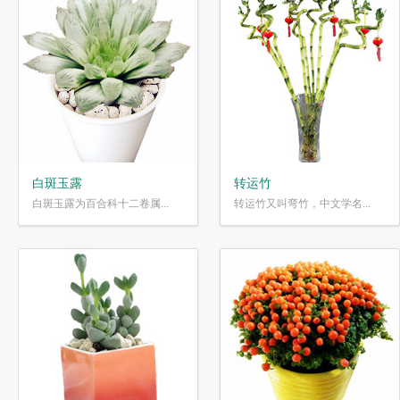
白斑玉露
转运竹
白斑玉露为百合科十二卷属...
转运竹又叫弯竹，中文学名...