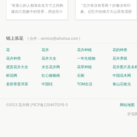
“有童心的人都喜欢在方寸之间构
“北方有没有苔藓？好像没有印
建自己想象中的世界，用这些小
象。记忆中的南方大山里有茂密
素材...”
的蕨类...”
锦上添花
( 合作：service@aihuhua.com )
花
花卉
花卉种植
花的种类
花卉种类
花卉大全
一年生植物
花卉养殖
观赏花卉大全
水生花卉网
花草种植
花卉图片及名
鲜花网
红心猕猴桃
石斛
中国花木网
老班章普洱茶
中国结
TOM生活
泰山石敢当
©2013 花卉网
沪ICP备12046703号-5
网站地图
护花网