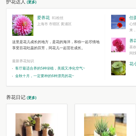
护花达人
(更多)
爱养花
任
81粉丝
上海市 市辖区 黄浦区
心
来
度。种一株简
养
这里是花儿成长的地方，是花的海洋，和你一起尽情地
简单愉快的心
喜
享受百花吐蕊的芬芳，同花儿一起茁壮成长。
我们自己复杂
间
最新养花知识
花
客厅最适合养的5种绿植，美观又净化空气~
金秋十月，一定要种的6种漂亮的花~
养花日记
(更多)