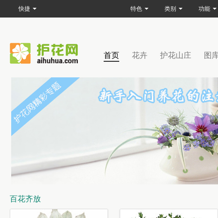
快捷
特色
类别
功能
首页
花卉
护花山庄
图
百花齐放