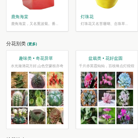
鹿角海棠
灯珠花
鹿角海棠，又名熏波菊。番...
灯珠花又名苔珊瑚、念珠草...
分花别类
(更多)
趣味类 • 奇花异草
盆栽类 • 花好盆圆
水光潋滟花方好,山色空蒙枝亦奇
千片赤英霞灿灿，百枝绛点灯煌煌