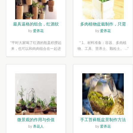
最具逼格的组合，红酒软
多肉植物盆栽制作，只需
木塞diy多肉植物盆栽
简单6步
by
爱养花
by
爱养花
“平时大家喝了红酒的瓶盖积攒起
“ 1、材料准备：容器、多肉植
来，也可以和肉肉组合在一起进
物、工具、营养土、颗粒土。 ...”
行废...”
微景观的作用与价值
手工苔藓瓶盆景制作方法
by
养花人
by
爱养花