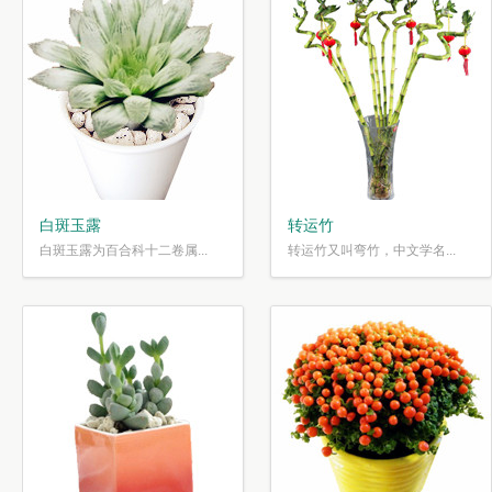
白斑玉露
转运竹
白斑玉露为百合科十二卷属...
转运竹又叫弯竹，中文学名...