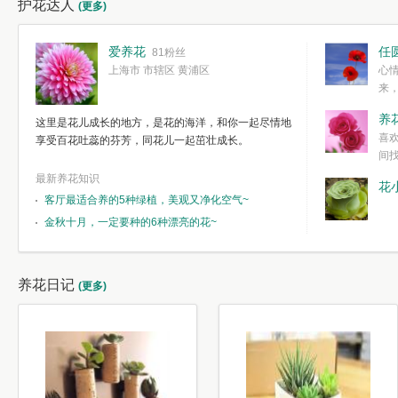
护花达人
(更多)
爱养花
任
81粉丝
上海市 市辖区 黄浦区
心
来
度。种一株简
养
这里是花儿成长的地方，是花的海洋，和你一起尽情地
简单愉快的心
喜
享受百花吐蕊的芬芳，同花儿一起茁壮成长。
我们自己复杂
间
最新养花知识
花
客厅最适合养的5种绿植，美观又净化空气~
金秋十月，一定要种的6种漂亮的花~
养花日记
(更多)