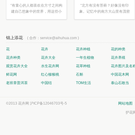
“有童心的人都喜欢在方寸之间构
“北方有没有苔藓？好像没有印
建自己想象中的世界，用这些小
象。记忆中的南方大山里有茂密
素材...”
的蕨类...”
锦上添花
( 合作：service@aihuhua.com )
花
花卉
花卉种植
花的种类
花卉种类
花卉大全
一年生植物
花卉养殖
观赏花卉大全
水生花卉网
花草种植
花卉图片及名
鲜花网
红心猕猴桃
石斛
中国花木网
老班章普洱茶
中国结
TOM生活
泰山石敢当
©2013 花卉网
沪ICP备12046703号-5
网站地图
护花网