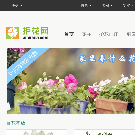
快捷
特色
类别
功能
首页
花卉
护花山庄
图
百花齐放